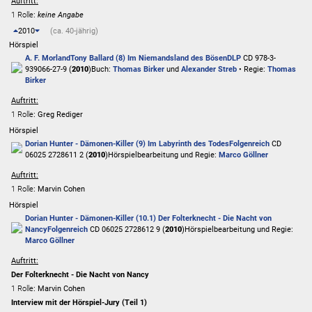
Auftritt:
1 Rolle
:
keine Angabe
2010
(ca. 40-jährig)
Hörspiel
A. F. Morland
Tony Ballard (8) Im Niemandsland des Bösen
DLP
CD 978-3-
939066-27-9 (
2010
)
Buch:
Thomas Birker
und
Alexander Streb
• Regie:
Thomas
Birker
Auftritt:
1 Rolle
: Greg Rediger
Hörspiel
Dorian Hunter - Dämonen-Killer (9) Im Labyrinth des Todes
Folgenreich
CD
06025 2728611 2 (
2010
)
Hörspielbearbeitung und Regie:
Marco Göllner
Auftritt:
1 Rolle
: Marvin Cohen
Hörspiel
Dorian Hunter - Dämonen-Killer (10.1) Der Folterknecht - Die Nacht von
Nancy
Folgenreich
CD 06025 2728612 9 (
2010
)
Hörspielbearbeitung und Regie:
Marco Göllner
Auftritt:
Der Folterknecht - Die Nacht von Nancy
1 Rolle
: Marvin Cohen
Interview mit der Hörspiel-Jury (Teil 1)