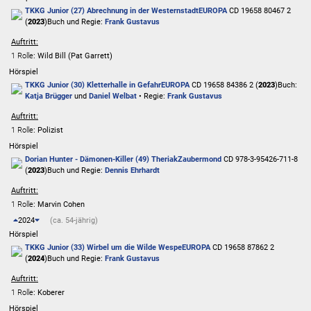
TKKG Junior (27) Abrechnung in der Westernstadt
EUROPA
CD 19658 80467 2
(
2023
)
Buch und Regie:
Frank Gustavus
Auftritt:
1 Rolle
: Wild Bill (Pat Garrett)
Hörspiel
TKKG Junior (30) Kletterhalle in Gefahr
EUROPA
CD 19658 84386 2 (
2023
)
Buch:
Katja Brügger
und
Daniel Welbat
• Regie:
Frank Gustavus
Auftritt:
1 Rolle
: Polizist
Hörspiel
Dorian Hunter - Dämonen-Killer (49) Theriak
Zaubermond
CD 978-3-95426-711-8
(
2023
)
Buch und Regie:
Dennis Ehrhardt
Auftritt:
1 Rolle
: Marvin Cohen
2024
(ca. 54-jährig)
Hörspiel
TKKG Junior (33) Wirbel um die Wilde Wespe
EUROPA
CD 19658 87862 2
(
2024
)
Buch und Regie:
Frank Gustavus
Auftritt:
1 Rolle
: Koberer
Hörspiel