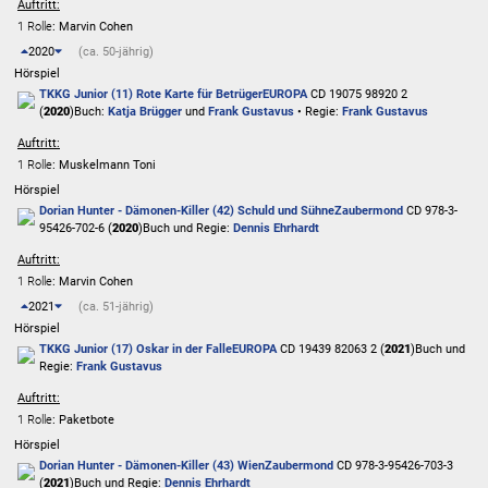
Auftritt:
1 Rolle
: Marvin Cohen
2020
(ca. 50-jährig)
Hörspiel
TKKG Junior (11) Rote Karte für Betrüger
EUROPA
CD 19075 98920 2
(
2020
)
Buch:
Katja Brügger
und
Frank Gustavus
• Regie:
Frank Gustavus
Auftritt:
1 Rolle
: Muskelmann Toni
Hörspiel
Dorian Hunter - Dämonen-Killer (42) Schuld und Sühne
Zaubermond
CD 978-3-
95426-702-6 (
2020
)
Buch und Regie:
Dennis Ehrhardt
Auftritt:
1 Rolle
: Marvin Cohen
2021
(ca. 51-jährig)
Hörspiel
TKKG Junior (17) Oskar in der Falle
EUROPA
CD 19439 82063 2 (
2021
)
Buch und
Regie:
Frank Gustavus
Auftritt:
1 Rolle
: Paketbote
Hörspiel
Dorian Hunter - Dämonen-Killer (43) Wien
Zaubermond
CD 978-3-95426-703-3
(
2021
)
Buch und Regie:
Dennis Ehrhardt