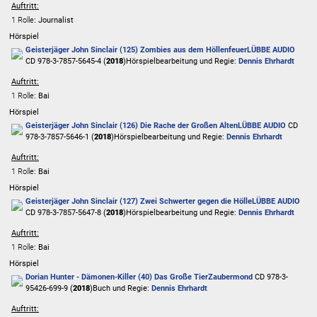
Auftritt:
1 Rolle
: Journalist
Hörspiel
Geisterjäger John Sinclair (125) Zombies aus dem Höllenfeuer
LÜBBE AUDIO
CD 978-3-7857-5645-4 (
2018
)
Hörspielbearbeitung und Regie:
Dennis Ehrhardt
Auftritt:
1 Rolle
: Bai
Hörspiel
Geisterjäger John Sinclair (126) Die Rache der Großen Alten
LÜBBE AUDIO
CD
978-3-7857-5646-1 (
2018
)
Hörspielbearbeitung und Regie:
Dennis Ehrhardt
Auftritt:
1 Rolle
: Bai
Hörspiel
Geisterjäger John Sinclair (127) Zwei Schwerter gegen die Hölle
LÜBBE AUDIO
CD 978-3-7857-5647-8 (
2018
)
Hörspielbearbeitung und Regie:
Dennis Ehrhardt
Auftritt:
1 Rolle
: Bai
Hörspiel
Dorian Hunter - Dämonen-Killer (40) Das Große Tier
Zaubermond
CD 978-3-
95426-699-9 (
2018
)
Buch und Regie:
Dennis Ehrhardt
Auftritt: