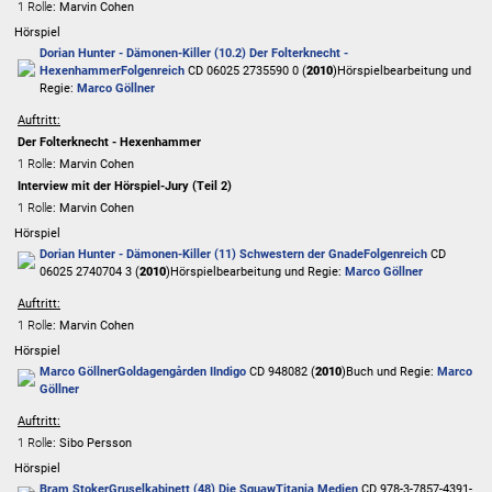
1 Rolle
: Marvin Cohen
Hörspiel
Dorian Hunter - Dämonen-Killer (10.2) Der Folterknecht -
Hexenhammer
Folgenreich
CD 06025 2735590 0 (
2010
)
Hörspielbearbeitung und
Regie:
Marco Göllner
Auftritt:
Der Folterknecht - Hexenhammer
1 Rolle
: Marvin Cohen
Interview mit der Hörspiel-Jury (Teil 2)
1 Rolle
: Marvin Cohen
Hörspiel
Dorian Hunter - Dämonen-Killer (11) Schwestern der Gnade
Folgenreich
CD
06025 2740704 3 (
2010
)
Hörspielbearbeitung und Regie:
Marco Göllner
Auftritt:
1 Rolle
: Marvin Cohen
Hörspiel
Marco Göllner
Goldagengården I
Indigo
CD 948082 (
2010
)
Buch und Regie:
Marco
Göllner
Auftritt:
1 Rolle
: Sibo Persson
Hörspiel
Bram Stoker
Gruselkabinett (48) Die Squaw
Titania Medien
CD 978-3-7857-4391-