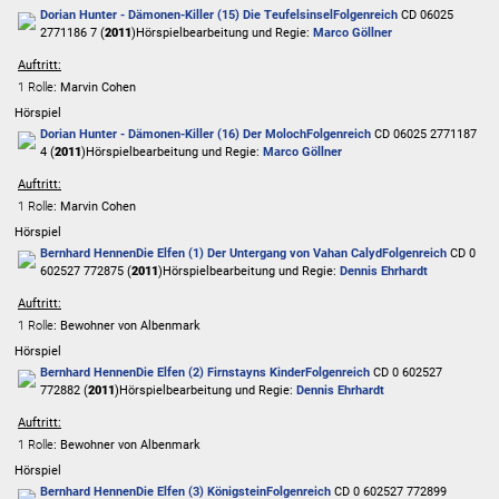
Dorian Hunter - Dämonen-Killer (15) Die Teufelsinsel
Folgenreich
CD 06025
2771186 7 (
2011
)
Hörspielbearbeitung und Regie:
Marco Göllner
Auftritt:
1 Rolle
: Marvin Cohen
Hörspiel
Dorian Hunter - Dämonen-Killer (16) Der Moloch
Folgenreich
CD 06025 2771187
4 (
2011
)
Hörspielbearbeitung und Regie:
Marco Göllner
Auftritt:
1 Rolle
: Marvin Cohen
Hörspiel
Bernhard Hennen
Die Elfen (1) Der Untergang von Vahan Calyd
Folgenreich
CD 0
602527 772875 (
2011
)
Hörspielbearbeitung und Regie:
Dennis Ehrhardt
Auftritt:
1 Rolle
: Bewohner von Albenmark
Hörspiel
Bernhard Hennen
Die Elfen (2) Firnstayns Kinder
Folgenreich
CD 0 602527
772882 (
2011
)
Hörspielbearbeitung und Regie:
Dennis Ehrhardt
Auftritt:
1 Rolle
: Bewohner von Albenmark
Hörspiel
Bernhard Hennen
Die Elfen (3) Königstein
Folgenreich
CD 0 602527 772899