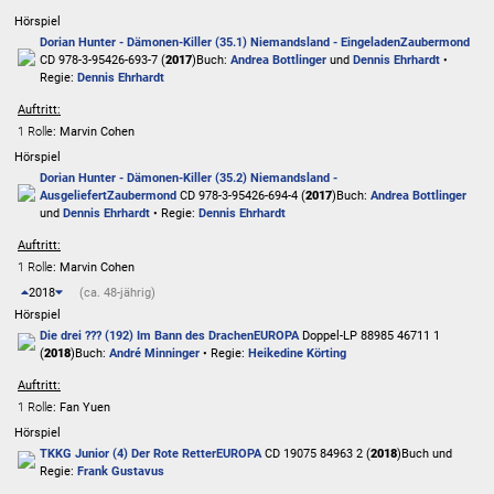
Hörspiel
Dorian Hunter - Dämonen-Killer (35.1) Niemandsland - Eingeladen
Zaubermond
CD 978-3-95426-693-7 (
2017
)
Buch:
Andrea Bottlinger
und
Dennis Ehrhardt
•
Regie:
Dennis Ehrhardt
Auftritt:
1 Rolle
: Marvin Cohen
Hörspiel
Dorian Hunter - Dämonen-Killer (35.2) Niemandsland -
Ausgeliefert
Zaubermond
CD 978-3-95426-694-4 (
2017
)
Buch:
Andrea Bottlinger
und
Dennis Ehrhardt
• Regie:
Dennis Ehrhardt
Auftritt:
1 Rolle
: Marvin Cohen
2018
(ca. 48-jährig)
Hörspiel
Die drei ??? (192) Im Bann des Drachen
EUROPA
Doppel-LP 88985 46711 1
(
2018
)
Buch:
André Minninger
• Regie:
Heikedine Körting
Auftritt:
1 Rolle
: Fan Yuen
Hörspiel
TKKG Junior (4) Der Rote Retter
EUROPA
CD 19075 84963 2 (
2018
)
Buch und
Regie:
Frank Gustavus