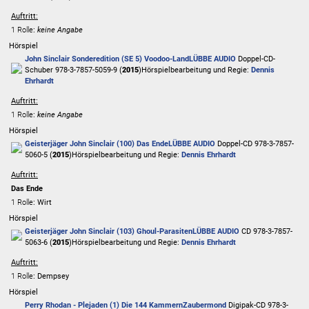
Auftritt:
1 Rolle
:
keine Angabe
Hörspiel
John Sinclair Sonderedition (SE 5) Voodoo-Land
LÜBBE AUDIO
Doppel-CD-
Schuber 978-3-7857-5059-9 (
2015
)
Hörspielbearbeitung und Regie:
Dennis
Ehrhardt
Auftritt:
1 Rolle
:
keine Angabe
Hörspiel
Geisterjäger John Sinclair (100) Das Ende
LÜBBE AUDIO
Doppel-CD 978-3-7857-
5060-5 (
2015
)
Hörspielbearbeitung und Regie:
Dennis Ehrhardt
Auftritt:
Das Ende
1 Rolle
: Wirt
Hörspiel
Geisterjäger John Sinclair (103) Ghoul-Parasiten
LÜBBE AUDIO
CD 978-3-7857-
5063-6 (
2015
)
Hörspielbearbeitung und Regie:
Dennis Ehrhardt
Auftritt:
1 Rolle
: Dempsey
Hörspiel
Perry Rhodan - Plejaden (1) Die 144 Kammern
Zaubermond
Digipak-CD 978-3-