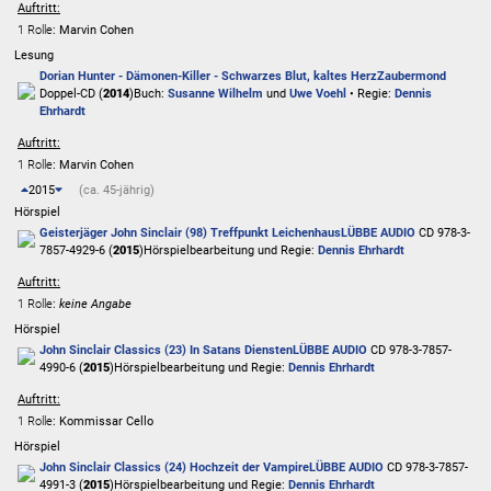
Auftritt:
1 Rolle
: Marvin Cohen
Lesung
Dorian Hunter - Dämonen-Killer - Schwarzes Blut, kaltes Herz
Zaubermond
Doppel-CD (
2014
)
Buch:
Susanne Wilhelm
und
Uwe Voehl
• Regie:
Dennis
Ehrhardt
Auftritt:
1 Rolle
: Marvin Cohen
2015
(ca. 45-jährig)
Hörspiel
Geisterjäger John Sinclair (98) Treffpunkt Leichenhaus
LÜBBE AUDIO
CD 978-3-
7857-4929-6 (
2015
)
Hörspielbearbeitung und Regie:
Dennis Ehrhardt
Auftritt:
1 Rolle
:
keine Angabe
Hörspiel
John Sinclair Classics (23) In Satans Diensten
LÜBBE AUDIO
CD 978-3-7857-
4990-6 (
2015
)
Hörspielbearbeitung und Regie:
Dennis Ehrhardt
Auftritt:
1 Rolle
: Kommissar Cello
Hörspiel
John Sinclair Classics (24) Hochzeit der Vampire
LÜBBE AUDIO
CD 978-3-7857-
4991-3 (
2015
)
Hörspielbearbeitung und Regie:
Dennis Ehrhardt