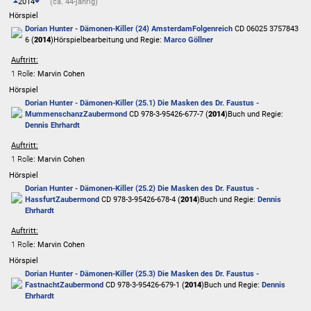
2014
(ca. 44-jährig)
Hörspiel
Dorian Hunter - Dämonen-Killer (24) Amsterdam
Folgenreich
CD 06025 3757843
6 (
2014
)
Hörspielbearbeitung und Regie:
Marco Göllner
Auftritt:
1 Rolle
: Marvin Cohen
Hörspiel
Dorian Hunter - Dämonen-Killer (25.1) Die Masken des Dr. Faustus -
Mummenschanz
Zaubermond
CD 978-3-95426-677-7 (
2014
)
Buch und Regie:
Dennis Ehrhardt
Auftritt:
1 Rolle
: Marvin Cohen
Hörspiel
Dorian Hunter - Dämonen-Killer (25.2) Die Masken des Dr. Faustus -
Hassfurt
Zaubermond
CD 978-3-95426-678-4 (
2014
)
Buch und Regie:
Dennis
Ehrhardt
Auftritt:
1 Rolle
: Marvin Cohen
Hörspiel
Dorian Hunter - Dämonen-Killer (25.3) Die Masken des Dr. Faustus -
Fastnacht
Zaubermond
CD 978-3-95426-679-1 (
2014
)
Buch und Regie:
Dennis
Ehrhardt