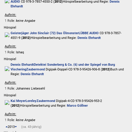
AUDIO
CD 978-3-7857-4550-2 (
2012
)
Hörspielbearbeitung und Regie:
Dennis
Ehrhardt
Auftritt:
1 Rolle
:
keine Angabe
Hörspiel
Geisterjäger John Sinclair (72) Das Ölmonster
LÜBBE AUDIO
CD 978-3-7857-
4551-9 (
2012
)
Hörspielbearbeitung und Regie:
Dennis Ehrhardt
Auftritt:
1 Rolle
: Ishaq
Hörspiel
Dennis Ehrhardt
Detektei Sonderberg & Co. (6) und der Spiegel von Burg
Vischering
Zaubermond
Digipak-Doppel-CD 978-3-95426-906-8 (
2012
)
Buch und
Regie:
Dennis Ehrhardt
Auftritt:
1 Rolle
: Johannes Liebesehl
Hörspiel
Kai Meyer
Loreley
Zaubermond
Digipak-4-CD 978-3-95426-953-2
(
2012
)
Hörspielbearbeitung und Regie:
Marco Göllner
Auftritt:
1 Rolle
:
keine Angabe
2013
(ca. 43-jährig)