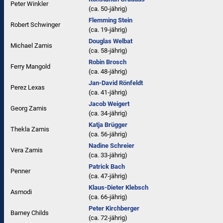
Peter Winkler
(ca. 50‑jährig)
Flemming Stein
Robert Schwinger
(ca. 19‑jährig)
Douglas Welbat
Michael Zamis
(ca. 58‑jährig)
Robin Brosch
Ferry Mangold
(ca. 48‑jährig)
Jan-David Rönfeldt
Perez Lexas
(ca. 41‑jährig)
Jacob Weigert
Georg Zamis
(ca. 34‑jährig)
Katja Brügger
Thekla Zamis
(ca. 56‑jährig)
Nadine Schreier
Vera Zamis
(ca. 33‑jährig)
Patrick Bach
Penner
(ca. 47‑jährig)
Klaus-Dieter Klebsch
Asmodi
(ca. 66‑jährig)
Peter Kirchberger
Barney Childs
(ca. 72‑jährig)