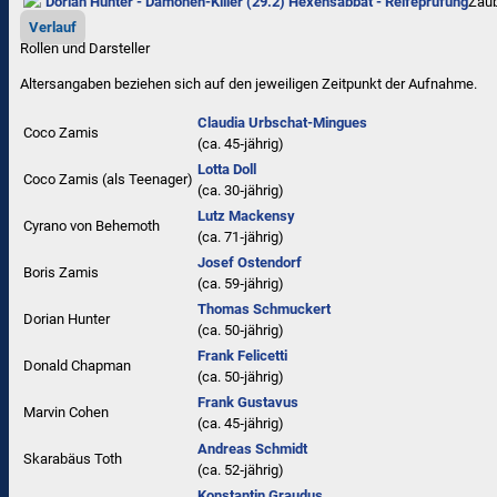
Dorian Hunter - Dämonen-Killer (29.2) Hexensabbat - Reifeprüfung
Zaub
Verlauf
Rollen und Darsteller
Altersangaben beziehen sich auf den jeweiligen
Zeitpunkt der Aufnahme
.
Claudia Urbschat-Mingues
Coco Zamis
(ca. 45‑jährig)
Lotta Doll
Coco Zamis (als Teenager)
(ca. 30‑jährig)
Lutz Mackensy
Cyrano von Behemoth
(ca. 71‑jährig)
Josef Ostendorf
Boris Zamis
(ca. 59‑jährig)
Thomas Schmuckert
Dorian Hunter
(ca. 50‑jährig)
Frank Felicetti
Donald Chapman
(ca. 50‑jährig)
Frank Gustavus
Marvin Cohen
(ca. 45‑jährig)
Andreas Schmidt
Skarabäus Toth
(ca. 52‑jährig)
Konstantin Graudus