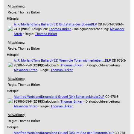
Mitwirkung:
Regie: Thomas Birker
Hörspiel
A. F. Morland
Tony Ballard (31) Brutstätte des Bösen
DLP
CD 978-3-939066-
74-3 (
2018
)
Dialogbuch:
Thomas Birker
• Dialogbuchbearbeitung:
Alexander
Streb
• Regie:
Thomas Birker
Mitwirkung:
Regie: Thomas Birker
Hörspiel
A. F. Morland
Tony Ballard (32) Wenn die Toten sich erheben...
DLP
CD 978-3-
939066-75-0 (
2018
)
Dialogbuch:
Thomas Birker
• Dialogbuchbearbeitung:
Alexander Streb
• Regie:
Thomas Birker
Mitwirkung:
Regie: Thomas Birker
Hörspiel
Manfred Weinland
Dreamland Grusel (34) Schattenkinder
DLP
CD 978-3-
939066-85-9 (
2018
)
Dialogbuch:
Thomas Birker
• Dialogbuchbearbeitung:
Alexander Streb
• Regie:
Thomas Birker
Mitwirkung:
Regie: Thomas Birker
Hörspiel
Manfred Weinland
Dreamland Grusel (35) Im Sog der Finsternis
DLP
CD 978-