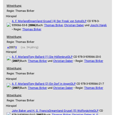
Mitwirkung:
Regie: Thomas Birker
Hörspiel
A. F. Morland
Dreamland Grusel (4) Der Freak von Soho
DLP
CD 978-3-
939066-53-8 (
2006
)
Buch:
Thomas Birker
,
Christian Daber
und
Joschi Hajek
• Regie:
Thomas Birker
Mitwirkung:
Regie: Thomas Birker
2007
(ca. 34-jährig)
Hörspiel
A. F. Morland
Tony Ballard (1) Die Höllenbrut
DLP
CD 978-3-939066-20-0
(
2007
)
Buch:
Thomas Birker
und
Christian Daber
• Regie:
Thomas Birker
Mitwirkung:
Regie: Thomas Birker
Hörspiel
A. F. Morland
Tony Ballard (2) Ein Dorf in Angst
DLP
CD 978-3-939066-21-7
(
2007
)
Buch:
Thomas Birker
und
Christian Daber
• Regie:
Thomas Birker
Mitwirkung:
Regie: Thomas Birker
Hörspiel
John Baker und H. G. Francis
Dreamland Grusel (5) Wolfsnächte
DLP
CD
978-3-939066-54-5 (
2007
)
Buch:
Thomas Birker
,
Christian Daber
,
H. G.