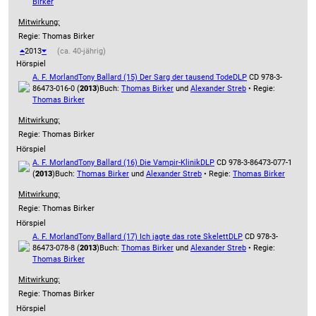
Birker
Mitwirkung:
Regie: Thomas Birker
2013
(ca. 40-jährig)
Hörspiel
A. F. Morland
Tony Ballard (15) Der Sarg der tausend Tode
DLP
CD 978-3-
86473-016-0 (
2013
)
Buch:
Thomas Birker
und
Alexander Streb
• Regie:
Thomas Birker
Mitwirkung:
Regie: Thomas Birker
Hörspiel
A. F. Morland
Tony Ballard (16) Die Vampir-Klinik
DLP
CD 978-3-86473-077-1
(
2013
)
Buch:
Thomas Birker
und
Alexander Streb
• Regie:
Thomas Birker
Mitwirkung:
Regie: Thomas Birker
Hörspiel
A. F. Morland
Tony Ballard (17) Ich jagte das rote Skelett
DLP
CD 978-3-
86473-078-8 (
2013
)
Buch:
Thomas Birker
und
Alexander Streb
• Regie:
Thomas Birker
Mitwirkung:
Regie: Thomas Birker
Hörspiel