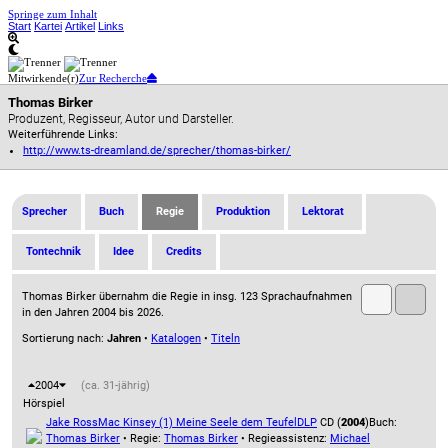
Springe zum Inhalt
Start
Kartei
Artikel
Links
Mitwirkende(r)
Zur Recherche
Thomas Birker
Produzent, Regisseur, Autor und Darsteller.
Weiterführende Links:
http://www.ts-dreamland.de/sprecher/thomas-birker/
Sprecher
Buch
Regie
Produktion
Lektorat
Tontechnik
Idee
Credits
Thomas Birker übernahm die Regie in insg. 123 Sprachaufnahmen
in den Jahren 2004 bis 2026.
Sortierung nach:
Jahren
•
Katalogen
•
Titeln
2004
(ca. 31-jährig)
Hörspiel
Jake Ross
Mac Kinsey (1) Meine Seele dem Teufel
DLP
CD (
2004
)
Buch:
Thomas Birker
• Regie:
Thomas Birker
• Regieassistenz:
Michael