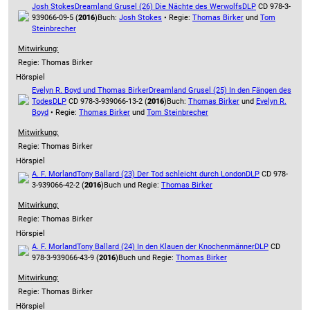
Josh Stokes
Dreamland Grusel (26) Die Nächte des Werwolfs
DLP
CD 978-3-
939066-09-5 (
2016
)
Buch:
Josh Stokes
• Regie:
Thomas Birker
und
Tom
Steinbrecher
Mitwirkung:
Regie: Thomas Birker
Hörspiel
Evelyn R. Boyd und Thomas Birker
Dreamland Grusel (25) In den Fängen des
Todes
DLP
CD 978-3-939066-13-2 (
2016
)
Buch:
Thomas Birker
und
Evelyn R.
Boyd
• Regie:
Thomas Birker
und
Tom Steinbrecher
Mitwirkung:
Regie: Thomas Birker
Hörspiel
A. F. Morland
Tony Ballard (23) Der Tod schleicht durch London
DLP
CD 978-
3-939066-42-2 (
2016
)
Buch und Regie:
Thomas Birker
Mitwirkung:
Regie: Thomas Birker
Hörspiel
A. F. Morland
Tony Ballard (24) In den Klauen der Knochenmänner
DLP
CD
978-3-939066-43-9 (
2016
)
Buch und Regie:
Thomas Birker
Mitwirkung:
Regie: Thomas Birker
Hörspiel