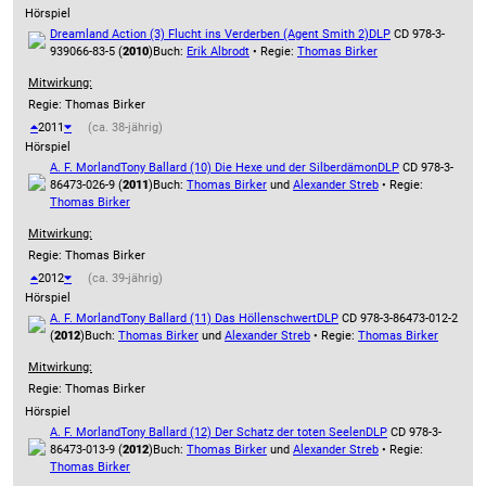
Hörspiel
Dreamland Action (3) Flucht ins Verderben (Agent Smith 2)
DLP
CD 978-3-
939066-83-5 (
2010
)
Buch:
Erik Albrodt
• Regie:
Thomas Birker
Mitwirkung:
Regie: Thomas Birker
2011
(ca. 38-jährig)
Hörspiel
A. F. Morland
Tony Ballard (10) Die Hexe und der Silberdämon
DLP
CD 978-3-
86473-026-9 (
2011
)
Buch:
Thomas Birker
und
Alexander Streb
• Regie:
Thomas Birker
Mitwirkung:
Regie: Thomas Birker
2012
(ca. 39-jährig)
Hörspiel
A. F. Morland
Tony Ballard (11) Das Höllenschwert
DLP
CD 978-3-86473-012-2
(
2012
)
Buch:
Thomas Birker
und
Alexander Streb
• Regie:
Thomas Birker
Mitwirkung:
Regie: Thomas Birker
Hörspiel
A. F. Morland
Tony Ballard (12) Der Schatz der toten Seelen
DLP
CD 978-3-
86473-013-9 (
2012
)
Buch:
Thomas Birker
und
Alexander Streb
• Regie:
Thomas Birker