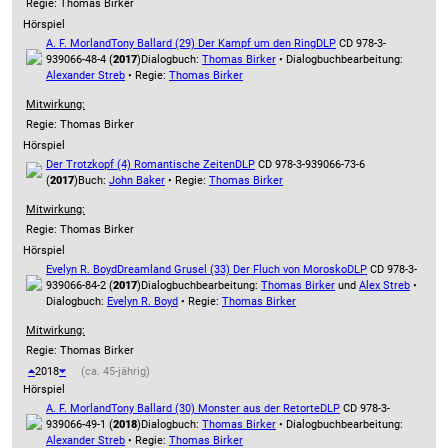
Regie: Thomas Birker
Hörspiel
A. F. Morland
Tony Ballard (29) Der Kampf um den Ring
DLP
CD 978-3-
939066-48-4 (
2017
)
Dialogbuch:
Thomas Birker
• Dialogbuchbearbeitung:
Alexander Streb
• Regie:
Thomas Birker
Mitwirkung:
Regie: Thomas Birker
Hörspiel
Der Trotzkopf (4) Romantische Zeiten
DLP
CD 978-3-939066-73-6
(
2017
)
Buch:
John Baker
• Regie:
Thomas Birker
Mitwirkung:
Regie: Thomas Birker
Hörspiel
Evelyn R. Boyd
Dreamland Grusel (33) Der Fluch von Morosko
DLP
CD 978-3-
939066-84-2 (
2017
)
Dialogbuchbearbeitung:
Thomas Birker
und
Alex Streb
•
Dialogbuch:
Evelyn R. Boyd
• Regie:
Thomas Birker
Mitwirkung:
Regie: Thomas Birker
2018
(ca. 45-jährig)
Hörspiel
A. F. Morland
Tony Ballard (30) Monster aus der Retorte
DLP
CD 978-3-
939066-49-1 (
2018
)
Dialogbuch:
Thomas Birker
• Dialogbuchbearbeitung:
Alexander Streb
• Regie:
Thomas Birker