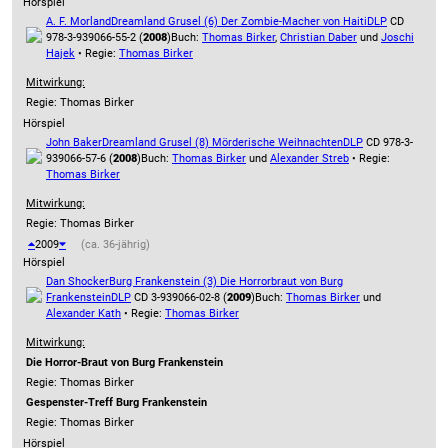
Hörspiel
A. F. Morland
Dreamland Grusel (6) Der Zombie-Macher von Haiti
DLP
CD
978-3-939066-55-2 (
2008
)
Buch:
Thomas Birker
,
Christian Daber
und
Joschi
Hajek
• Regie:
Thomas Birker
Mitwirkung:
Regie: Thomas Birker
Hörspiel
John Baker
Dreamland Grusel (8) Mörderische Weihnachten
DLP
CD 978-3-
939066-57-6 (
2008
)
Buch:
Thomas Birker
und
Alexander Streb
• Regie:
Thomas Birker
Mitwirkung:
Regie: Thomas Birker
2009
(ca. 36-jährig)
Hörspiel
Dan Shocker
Burg Frankenstein (3) Die Horrorbraut von Burg
Frankenstein
DLP
CD 3-939066-02-8 (
2009
)
Buch:
Thomas Birker
und
Alexander Kath
• Regie:
Thomas Birker
Mitwirkung:
Die Horror-Braut von Burg Frankenstein
Regie: Thomas Birker
Gespenster-Treff Burg Frankenstein
Regie: Thomas Birker
Hörspiel