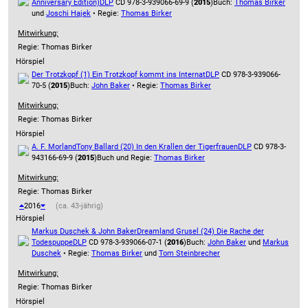
Anniversary Edition)
DLP
CD 978-3-939066-69-9 (
2015
)
Buch:
Thomas Birker
und
Joschi Hajek
• Regie:
Thomas Birker
Mitwirkung:
Regie: Thomas Birker
Hörspiel
Der Trotzkopf (1) Ein Trotzkopf kommt ins Internat
DLP
CD 978-3-939066-
70-5 (
2015
)
Buch:
John Baker
• Regie:
Thomas Birker
Mitwirkung:
Regie: Thomas Birker
Hörspiel
A. F. Morland
Tony Ballard (20) In den Krallen der Tigerfrauen
DLP
CD 978-3-
943166-69-9 (
2015
)
Buch und Regie:
Thomas Birker
Mitwirkung:
Regie: Thomas Birker
2016
(ca. 43-jährig)
Hörspiel
Markus Duschek & John Baker
Dreamland Grusel (24) Die Rache der
Todespuppe
DLP
CD 978-3-939066-07-1 (
2016
)
Buch:
John Baker
und
Markus
Duschek
• Regie:
Thomas Birker
und
Tom Steinbrecher
Mitwirkung:
Regie: Thomas Birker
Hörspiel