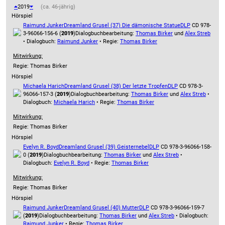
2019
(ca. 46-jährig)
Hörspiel
Raimund Junker
Dreamland Grusel (37) Die dämonische Statue
DLP
CD 978-
3-96066-156-6 (
2019
)
Dialogbuchbearbeitung:
Thomas Birker
und
Alex Streb
• Dialogbuch:
Raimund Junker
• Regie:
Thomas Birker
Mitwirkung:
Regie: Thomas Birker
Hörspiel
Michaela Harich
Dreamland Grusel (38) Der letzte Tropfen
DLP
CD 978-3-
96066-157-3 (
2019
)
Dialogbuchbearbeitung:
Thomas Birker
und
Alex Streb
•
Dialogbuch:
Michaela Harich
• Regie:
Thomas Birker
Mitwirkung:
Regie: Thomas Birker
Hörspiel
Evelyn R. Boyd
Dreamland Grusel (39) Geisternebel
DLP
CD 978-3-96066-158-
0 (
2019
)
Dialogbuchbearbeitung:
Thomas Birker
und
Alex Streb
•
Dialogbuch:
Evelyn R. Boyd
• Regie:
Thomas Birker
Mitwirkung:
Regie: Thomas Birker
Hörspiel
Raimund Junker
Dreamland Grusel (40) Mutter
DLP
CD 978-3-96066-159-7
(
2019
)
Dialogbuchbearbeitung:
Thomas Birker
und
Alex Streb
• Dialogbuch:
Raimund Junker
• Regie:
Thomas Birker