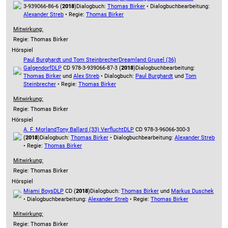
3-939066-86-6 (
2018
)
Dialogbuch:
Thomas Birker
• Dialogbuchbearbeitung:
Alexander Streb
• Regie:
Thomas Birker
Mitwirkung:
Regie: Thomas Birker
Hörspiel
Paul Burghardt und Tom Steinbrecher
Dreamland Grusel (36)
Galgendorf
DLP
CD 978-3-939066-87-3 (
2018
)
Dialogbuchbearbeitung:
Thomas Birker
und
Alex Streb
• Dialogbuch:
Paul Burghardt
und
Tom
Steinbrecher
• Regie:
Thomas Birker
Mitwirkung:
Regie: Thomas Birker
Hörspiel
A. F. Morland
Tony Ballard (33) Verflucht
DLP
CD 978-3-96066-300-3
(
2018
)
Dialogbuch:
Thomas Birker
• Dialogbuchbearbeitung:
Alexander Streb
• Regie:
Thomas Birker
Mitwirkung:
Regie: Thomas Birker
Hörspiel
Miami Boys
DLP
CD (
2018
)
Dialogbuch:
Thomas Birker
und
Markus Duschek
• Dialogbuchbearbeitung:
Alexander Streb
• Regie:
Thomas Birker
Mitwirkung:
Regie: Thomas Birker