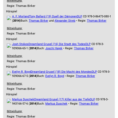
Mitwirkung:
Regie: Thomas Birker
Hörspiel
A. F. Morland
Tony Ballard (19) Duell der Dämonen
DLP
CD 978-3-86473-080-1
(
2014
)
Buch:
Thomas Birker
und
Alexander Streb
• Regie:
Thomas Birker
Mitwirkung:
Regie: Thomas Birker
Hörspiel
Josh Stokes
Dreamland Grusel (16) Die Stadt des Todes
DLP
CD 978-3-
939066-65-1 (
2014
)
Buch:
Joschi Hajek
• Regie:
Thomas Birker
Mitwirkung:
Regie: Thomas Birker
Hörspiel
Evelyn R. Boyd
Dreamland Grusel (18) Die Macht des Mondes
DLP
CD 978-3-
939066-67-5 (
2014
)
Buch:
Evelyn R. Boyd
• Regie:
Thomas Birker
Mitwirkung:
Regie: Thomas Birker
Hörspiel
Markus Duschek
Dreamland Grusel (17) Killer aus der Tiefe
DLP
CD 978-3-
943166-57-6 (
2014
)
Buch:
Markus Duschek
• Regie:
Thomas Birker
Mitwirkung:
Regie: Thomas Birker