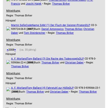
Francis
und
Joschi Hajek
• Regie:
Thomas Birker
Mitwirkung:
Regie: Thomas Birker
Hörspiel
Martin Selle
CodeName SAM (1) Der Fluch der Geister-Piraten
DLP
CD 3-
939724-06-8 (
2007
)
Buch:
Daniel Antonowicz
,
Thomas Birker
,
Christian
Daber
und
Tom Steinbrecher
• Regie:
Thomas Birker
Mitwirkung:
Regie: Thomas Birker
2008
(ca. 35-jährig)
Hörspiel
A. F. Morland
Tony Ballard (3) Die Rache des Todesvogels
DLP
CD 978-3-
939066-22-4 (
2008
)
Buch:
Thomas Birker
und
Christian Daber
• Regie:
Thomas Birker
Mitwirkung:
Regie: Thomas Birker
Hörspiel
A. F. Morland
Tony Ballard (4) Fahrstuhl zur Hölle
DLP
CD 978-3-939066-23-1
(
2008
)
Buch:
Thomas Birker
und
Christian Daber
• Regie:
Thomas Birker
Mitwirkung:
Regie: Thomas Birker