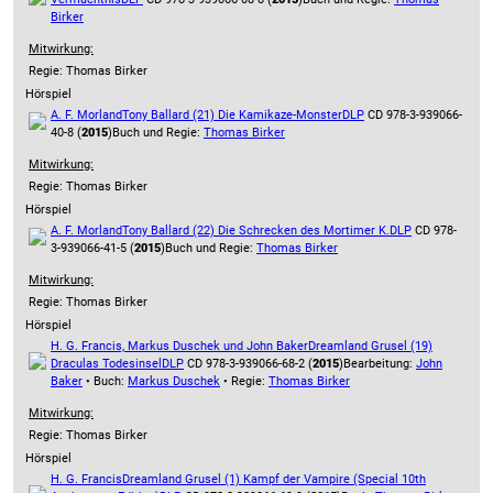
Birker
Mitwirkung:
Regie: Thomas Birker
Hörspiel
A. F. Morland
Tony Ballard (21) Die Kamikaze-Monster
DLP
CD 978-3-939066-
40-8 (
2015
)
Buch und Regie:
Thomas Birker
Mitwirkung:
Regie: Thomas Birker
Hörspiel
A. F. Morland
Tony Ballard (22) Die Schrecken des Mortimer K.
DLP
CD 978-
3-939066-41-5 (
2015
)
Buch und Regie:
Thomas Birker
Mitwirkung:
Regie: Thomas Birker
Hörspiel
H. G. Francis, Markus Duschek und John Baker
Dreamland Grusel (19)
Draculas Todesinsel
DLP
CD 978-3-939066-68-2 (
2015
)
Bearbeitung:
John
Baker
• Buch:
Markus Duschek
• Regie:
Thomas Birker
Mitwirkung:
Regie: Thomas Birker
Hörspiel
H. G. Francis
Dreamland Grusel (1) Kampf der Vampire (Special 10th