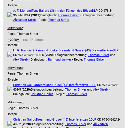
Hörspiel
A. F. Morland
Tony Ballard (36) In den Fängen des Bösen
DLP
CD 978-3-
96066-303-4 (
2019
)
Dialogbuch:
Thomas Birker
• Dialogbuchbearbeitung:
Alexander Streb
• Regie:
Thomas Birker
Mitwirkung:
Regie: Thomas Birker
2020
(ca. 47-jährig)
Hörspiel
H. G. Francis & Raimund Junker
Dreamland Grusel (43) Die weiße Frau
DLP
CD 978-3-86212-400-8 (
2020
)
Dialogbuchbearbeitung:
Thomas Birker
und
Alex Streb
• Dialogbuch:
Raimund Junker
• Regie:
Thomas Birker
Mitwirkung:
Regie: Thomas Birker
Hörspiel
Christian Gailus
Dreamland Grusel (44) Interferenzen 1
DLP
CD 978-3-86212-
401-5 (
2020
)
Dialogbuchbearbeitung:
Thomas Birker
und
Alex Streb
•
Dialogbuch:
Christian Gailus
• Regie:
Thomas Birker
Mitwirkung:
Regie: Thomas Birker
Hörspiel
Christian Gailus
Dreamland Grusel (45) Interferenzen 2
DLP
CD 978-3-86212-
402-2 (
2020
)
Dialogbuchbearbeitung:
Thomas Birker
und
Alex Streb
•