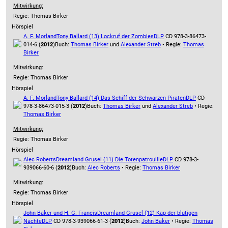
Mitwirkung:
Regie: Thomas Birker
Hörspiel
A. F. Morland
Tony Ballard (13) Lockruf der Zombies
DLP
CD 978-3-86473-
014-6 (
2012
)
Buch:
Thomas Birker
und
Alexander Streb
• Regie:
Thomas
Birker
Mitwirkung:
Regie: Thomas Birker
Hörspiel
A. F. Morland
Tony Ballard (14) Das Schiff der Schwarzen Piraten
DLP
CD
978-3-86473-015-3 (
2012
)
Buch:
Thomas Birker
und
Alexander Streb
• Regie:
Thomas Birker
Mitwirkung:
Regie: Thomas Birker
Hörspiel
Alec Roberts
Dreamland Grusel (11) Die Totenpatrouille
DLP
CD 978-3-
939066-60-6 (
2012
)
Buch:
Alec Roberts
• Regie:
Thomas Birker
Mitwirkung:
Regie: Thomas Birker
Hörspiel
John Baker und H. G. Francis
Dreamland Grusel (12) Kap der blutigen
Nächte
DLP
CD 978-3-939066-61-3 (
2012
)
Buch:
John Baker
• Regie:
Thomas