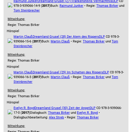
Raimund Junker
Dreamland Grusel (27) Frankensteins Vermächtnis
DLP
CD
978-3-939066-14-9 (
2017
)
Buch:
Raimund Junker
• Regie:
Thomas Birker
und
Tom Steinbrecher
Mitwirkung:
Regie: Thomas Birker
Hörspiel
Martin Clauß
Dreamland Grusel (28) Der Atem des Rippers
DLP
CD 978-3-
939066-15-6 (
2017
)
Buch:
Martin Clauß
• Regie:
Thomas Birker
und
Tom
Steinbrecher
Mitwirkung:
Regie: Thomas Birker
Hörspiel
Martin Clauß
Dreamland Grusel (29) Im Schatten des Rippers
DLP
CD 978-3-
939066-16-3 (
2017
)
Buch:
Martin Clauß
• Regie:
Thomas Birker
und
Tom
Steinbrecher
Mitwirkung:
Regie: Thomas Birker
Hörspiel
Evelyn R. Boyd
Dreamland Grusel (30) Zeit der Angst
DLP
CD 978-3-939066-
17-0 (
2017
)
Dialogbuch:
Thomas Birker
und
Evelyn R. Boyd
•
Dialogbuchbearbeitung:
Alex Streb
• Regie:
Thomas Birker
Mitwirkung:
Regie: Thomas Birker