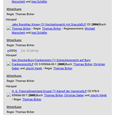
Morschett
und
Inez Schäfer
Mitwirkung:
Regie: Thomas Birker
Hörspiel
Jake Ross
Mac Kinsey (2) Hochzeitsnacht mit Dracula
DLP
CD (
2004
)
Buch:
Thomas Birker
• Regie:
Thomas Birker
• Regieassistenz:
Michael
Morschett
und
Inez Schäfer
Mitwirkung:
Regie: Thomas Birker
2005
(ca. 32-jährig)
Hörspiel
Dan Shocker
Burg Frankenstein (1) Schreckensnacht auf Burg
Frankenstein
DLP
CD 3-939066-00-1 (
2005
)
Buch:
Thomas Birker
,
Christian
Daber
und
Joschi Hajek
• Regie:
Thomas Birker
Mitwirkung:
Regie: Thomas Birker
Hörspiel
H. G. Francis
Dreamland Grusel (1) Kampf der Vampire
DLP
CD 978-3-
939066-50-7 (
2005
)
Buch:
Thomas Birker
,
Christian Daber
und
Joschi Hajek
• Regie:
Thomas Birker
Mitwirkung:
Regie: Thomas Birker