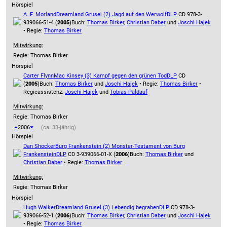
Hörspiel
A. F. Morland
Dreamland Grusel (2) Jagd auf den Werwolf
DLP
CD 978-3-
939066-51-4 (
2005
)
Buch:
Thomas Birker
,
Christian Daber
und
Joschi Hajek
• Regie:
Thomas Birker
Mitwirkung:
Regie: Thomas Birker
Hörspiel
Carter Flynn
Mac Kinsey (3) Kampf gegen den grünen Tod
DLP
CD
(
2005
)
Buch:
Thomas Birker
und
Joschi Hajek
• Regie:
Thomas Birker
•
Regieassistenz:
Joschi Hajek
und
Tobias Paldauf
Mitwirkung:
Regie: Thomas Birker
2006
(ca. 33-jährig)
Hörspiel
Dan Shocker
Burg Frankenstein (2) Monster-Testament von Burg
Frankenstein
DLP
CD 3-939066-01-X (
2006
)
Buch:
Thomas Birker
und
Christian Daber
• Regie:
Thomas Birker
Mitwirkung:
Regie: Thomas Birker
Hörspiel
Hugh Walker
Dreamland Grusel (3) Lebendig begraben
DLP
CD 978-3-
939066-52-1 (
2006
)
Buch:
Thomas Birker
,
Christian Daber
und
Joschi Hajek
• Regie:
Thomas Birker