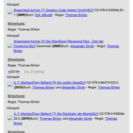
Hörspiel
Dreamland Action (1) Genetic Code (Agent Smith)
DLP
CD 978-3-939066-81-
1 (
2009
)
Buch:
Erik Albrodt
• Regie:
Thomas Birker
Mitwirkung:
Regie: Thomas Birker
Hörspiel
Dreamland Action (0) Die Wandlung (Reverend Pain - Zeit der
Finsternis)
DLP
Download (
2009
)
Buch:
Alexander Streb
• Regie:
Thomas
Birker
Mitwirkung:
Regie: Thomas Birker
2010
(ca. 37-jährig)
Hörspiel
A. F. Morland
Tony Ballard (9) Die weiße Hexe
DLP
CD 978-3-86473-025-2
(
2010
)
Buch:
Thomas Birker
und
Alexander Streb
• Regie:
Thomas Birker
Mitwirkung:
Regie: Thomas Birker
Hörspiel
A. F. Morland
Tony Ballard (7) Die Rückkehr der Bestie
DLP
CD 978-3-939066-
26-2 (
2010
)
Buch:
Thomas Birker
und
Alexander Streb
• Regie:
Thomas
Birker
Mitwirkung: