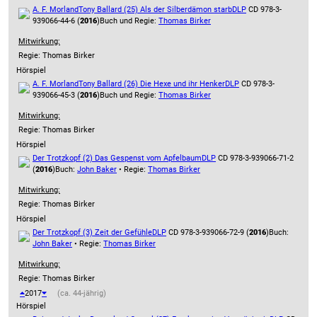
A. F. Morland
Tony Ballard (25) Als der Silberdämon starb
DLP
CD 978-3-
939066-44-6 (
2016
)
Buch und Regie:
Thomas Birker
Mitwirkung:
Regie: Thomas Birker
Hörspiel
A. F. Morland
Tony Ballard (26) Die Hexe und ihr Henker
DLP
CD 978-3-
939066-45-3 (
2016
)
Buch und Regie:
Thomas Birker
Mitwirkung:
Regie: Thomas Birker
Hörspiel
Der Trotzkopf (2) Das Gespenst vom Apfelbaum
DLP
CD 978-3-939066-71-2
(
2016
)
Buch:
John Baker
• Regie:
Thomas Birker
Mitwirkung:
Regie: Thomas Birker
Hörspiel
Der Trotzkopf (3) Zeit der Gefühle
DLP
CD 978-3-939066-72-9 (
2016
)
Buch:
John Baker
• Regie:
Thomas Birker
Mitwirkung:
Regie: Thomas Birker
2017
(ca. 44-jährig)
Hörspiel