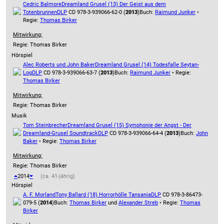
Cedric Balmore
Dreamland Grusel (13) Der Geist aus dem
Totenbrunnen
DLP
CD 978-3-939066-62-0 (
2013
)
Buch:
Raimund Junker
•
Regie:
Thomas Birker
Mitwirkung:
Regie: Thomas Birker
Hörspiel
Alec Roberts und John Baker
Dreamland Grusel (14) Todesfalle Seytan-
Log
DLP
CD 978-3-939066-63-7 (
2013
)
Buch:
Raimund Junker
• Regie:
Thomas Birker
Mitwirkung:
Regie: Thomas Birker
Musik
Tom Steinbrecher
Dreamland Grusel (15) Symphonie der Angst - Der
Dreamland-Grusel Soundtrack
DLP
CD 978-3-939066-64-4 (
2013
)
Buch:
John
Baker
• Regie:
Thomas Birker
Mitwirkung:
Regie: Thomas Birker
2014
(ca. 41-jährig)
Hörspiel
A. F. Morland
Tony Ballard (18) Horrorhölle Tansania
DLP
CD 978-3-86473-
079-5 (
2014
)
Buch:
Thomas Birker
und
Alexander Streb
• Regie:
Thomas
Birker