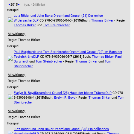
2015
(ca. 42-jährig)
Hörspiel
Lutz Röder und John Baker
Dreamland Grusel (21) Der ewige
Widersacher
DLP
CD 978-3-939066-04-0 (
2015
)
Buch:
Thomas Birker
• Regie:
Thomas Birker
und
Tom Steinbrecher
Mitwirkung:
Regie: Thomas Birker
Hörspiel
Paul Burghardt und Tom Steinbrecher
Dreamland Grusel (22) Im Bann der
Teufelskrähe
DLP
CD 978-3-939066-05-7 (
2015
)
Buch:
Thomas Birker
,
Paul
Burghardt
und
Tom Steinbrecher
• Regie:
Thomas Birker
und
Tom
Steinbrecher
Mitwirkung:
Regie: Thomas Birker
Hörspiel
Evelyn R. Boyd
Dreamland Grusel (23) Haus der bösen Träume
DLP
CD 978-
3-939066-06-4 (
2015
)
Buch:
Evelyn R. Boyd
• Regie:
Thomas Birker
und
Tom
Steinbrecher
Mitwirkung:
Regie: Thomas Birker
Hörspiel
Lutz Röder und John Baker
Dreamland Grusel (20) Ein höllisches
Vermächtnis
DLP
CD 978-3-939066-08-8 (
2015
)
Buch und Regie:
Thomas