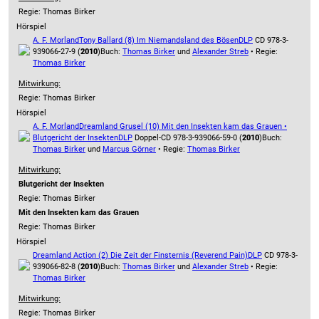
Regie: Thomas Birker
Hörspiel
A. F. Morland
Tony Ballard (8) Im Niemandsland des Bösen
DLP
CD 978-3-
939066-27-9 (
2010
)
Buch:
Thomas Birker
und
Alexander Streb
• Regie:
Thomas Birker
Mitwirkung:
Regie: Thomas Birker
Hörspiel
A. F. Morland
Dreamland Grusel (10) Mit den Insekten kam das Grauen •
Blutgericht der Insekten
DLP
Doppel-CD 978-3-939066-59-0 (
2010
)
Buch:
Thomas Birker
und
Marcus Görner
• Regie:
Thomas Birker
Mitwirkung:
Blutgericht der Insekten
Regie: Thomas Birker
Mit den Insekten kam das Grauen
Regie: Thomas Birker
Hörspiel
Dreamland Action (2) Die Zeit der Finsternis (Reverend Pain)
DLP
CD 978-3-
939066-82-8 (
2010
)
Buch:
Thomas Birker
und
Alexander Streb
• Regie:
Thomas Birker
Mitwirkung:
Regie: Thomas Birker