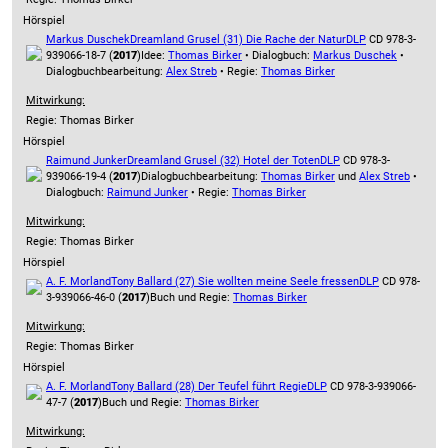
Hörspiel
Markus Duschek
Dreamland Grusel (31) Die Rache der Natur
DLP
CD 978-3-
939066-18-7 (
2017
)
Idee:
Thomas Birker
• Dialogbuch:
Markus Duschek
•
Dialogbuchbearbeitung:
Alex Streb
• Regie:
Thomas Birker
Mitwirkung:
Regie: Thomas Birker
Hörspiel
Raimund Junker
Dreamland Grusel (32) Hotel der Toten
DLP
CD 978-3-
939066-19-4 (
2017
)
Dialogbuchbearbeitung:
Thomas Birker
und
Alex Streb
•
Dialogbuch:
Raimund Junker
• Regie:
Thomas Birker
Mitwirkung:
Regie: Thomas Birker
Hörspiel
A. F. Morland
Tony Ballard (27) Sie wollten meine Seele fressen
DLP
CD 978-
3-939066-46-0 (
2017
)
Buch und Regie:
Thomas Birker
Mitwirkung:
Regie: Thomas Birker
Hörspiel
A. F. Morland
Tony Ballard (28) Der Teufel führt Regie
DLP
CD 978-3-939066-
47-7 (
2017
)
Buch und Regie:
Thomas Birker
Mitwirkung: