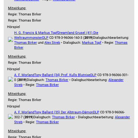
Mitwirkung:
Regie: Thomas Birker
Regie: Thomas Birker
Hörspiel
H. G. Francis & Markus Topf
Dreamland Grusel (41) Die
Weltraummonster
DLP
CD 978-3-96066-160-3 (
2019
)
Dialogbuchbearbeitung:
Thomas Birker
und
Alex Streb
• Dialogbuch:
Markus Topf
• Regie:
Thomas
Birker
Mitwirkung:
Regie: Thomas Birker
Hörspiel
A. F. Morland
Tony Ballard (34) Prof. Kulls Blutnixe
DLP
CD 978-3-96066-301-
0 (
2019
)
Dialogbuch:
Thomas Birker
• Dialogbuchbearbeitung:
Alexander
Streb
• Regie:
Thomas Birker
Mitwirkung:
Regie: Thomas Birker
Hörspiel
A. F. Morland
Tony Ballard (35) Der Albtraum-Dämon
DLP
CD 978-3-96066-
302-7 (
2019
)
Dialogbuch:
Thomas Birker
• Dialogbuchbearbeitung:
Alexander
Streb
• Regie:
Thomas Birker
Mitwirkung:
Regie: Thomas Birker