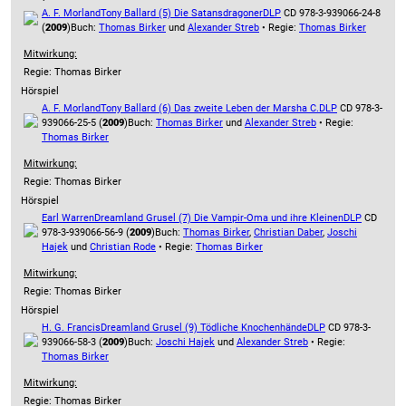
A. F. Morland
Tony Ballard (5) Die Satansdragoner
DLP
CD 978-3-939066-24-8
(
2009
)
Buch:
Thomas Birker
und
Alexander Streb
• Regie:
Thomas Birker
Mitwirkung:
Regie: Thomas Birker
Hörspiel
A. F. Morland
Tony Ballard (6) Das zweite Leben der Marsha C.
DLP
CD 978-3-
939066-25-5 (
2009
)
Buch:
Thomas Birker
und
Alexander Streb
• Regie:
Thomas Birker
Mitwirkung:
Regie: Thomas Birker
Hörspiel
Earl Warren
Dreamland Grusel (7) Die Vampir-Oma und ihre Kleinen
DLP
CD
978-3-939066-56-9 (
2009
)
Buch:
Thomas Birker
,
Christian Daber
,
Joschi
Hajek
und
Christian Rode
• Regie:
Thomas Birker
Mitwirkung:
Regie: Thomas Birker
Hörspiel
H. G. Francis
Dreamland Grusel (9) Tödliche Knochenhände
DLP
CD 978-3-
939066-58-3 (
2009
)
Buch:
Joschi Hajek
und
Alexander Streb
• Regie:
Thomas Birker
Mitwirkung:
Regie: Thomas Birker