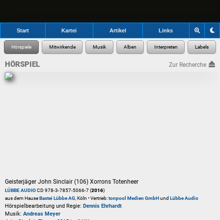
Start
Kartei
Artikel
Links
HÖRSPIEL
Zur Recherche
Geisterjäger John Sinclair (106) Xorrons Totenheer
LÜBBE AUDIO
CD 978-3-7857-5066-7 (
2016
)
aus dem Hause
Bastei Lübbe AG
, Köln • Vertrieb:
tonpool Medien GmbH
und
Lübbe Audio
Hörspielbearbeitung und Regie:
Dennis Ehrhardt
Musik:
Andreas Meyer