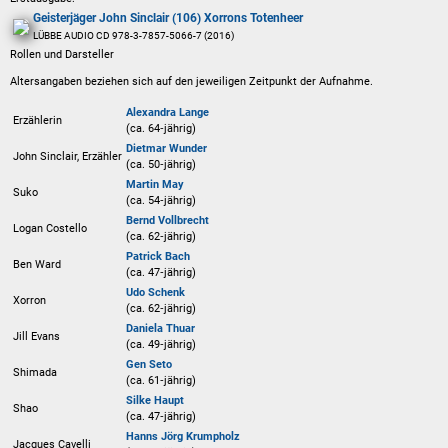
Geisterjäger John Sinclair (106) Xorrons Totenheer
LÜBBE AUDIO CD 978-3-7857-5066-7 (2016)
Rollen und Darsteller
Altersangaben beziehen sich auf den jeweiligen
Zeitpunkt der Aufnahme
.
Alexandra Lange
Erzählerin
(ca. 64‑jährig)
Dietmar Wunder
John Sinclair, Erzähler
(ca. 50‑jährig)
Martin May
Suko
(ca. 54‑jährig)
Bernd Vollbrecht
Logan Costello
(ca. 62‑jährig)
Patrick Bach
Ben Ward
(ca. 47‑jährig)
Udo Schenk
Xorron
(ca. 62‑jährig)
Daniela Thuar
Jill Evans
(ca. 49‑jährig)
Gen Seto
Shimada
(ca. 61‑jährig)
Silke Haupt
Shao
(ca. 47‑jährig)
Hanns Jörg Krumpholz
Jacques Cavelli