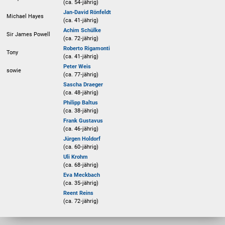
(ca. 54‑jährig)
Jan-David Rönfeldt
Michael Hayes
(ca. 41‑jährig)
Achim Schülke
Sir James Powell
(ca. 72‑jährig)
Roberto Rigamonti
Tony
(ca. 41‑jährig)
Peter Weis
sowie
(ca. 77‑jährig)
Sascha Draeger
(ca. 48‑jährig)
Philipp Baltus
(ca. 38‑jährig)
Frank Gustavus
(ca. 46‑jährig)
Jürgen Holdorf
(ca. 60‑jährig)
Uli Krohm
(ca. 68‑jährig)
Eva Meckbach
(ca. 35‑jährig)
Reent Reins
(ca. 72‑jährig)