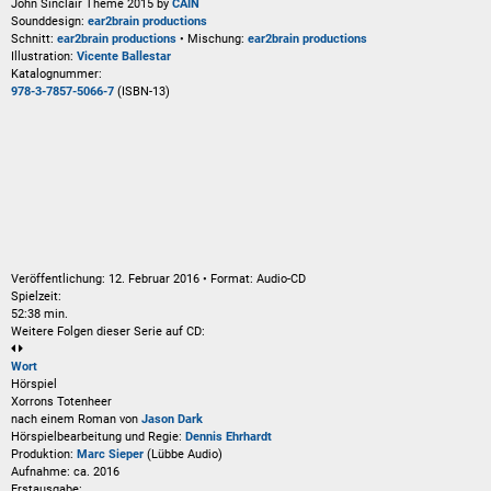
John Sinclair Theme 2015 by
CAIN
Sounddesign:
ear2brain productions
Schnitt:
ear2brain productions
• Mischung:
ear2brain productions
Illustration:
Vicente Ballestar
Katalognummer:
978-3-7857-5066-7
(ISBN-13)
Veröffentlichung: 12. Februar 2016
•
Format: Audio-CD
Spielzeit:
52:38 min.
Weitere Folgen dieser Serie auf CD:
Wort
Hörspiel
Xorrons Totenheer
nach einem Roman von
Jason Dark
Hörspielbearbeitung und Regie:
Dennis Ehrhardt
Produktion:
Marc Sieper
(Lübbe Audio)
Aufnahme:
ca. 2016
Erstausgabe: