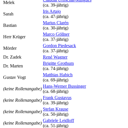
Melek
(ca. 39‑jährig)
Iris Artajo
Sarah
(ca. 47‑jährig)
Marius Clarén
Bastian
(ca. 30‑jährig)
Marco Göllner
Herr Krüger
(ca. 37‑jährig)
Gordon Piedesack
Mörder
(ca. 37‑jährig)
Dr. Zadek
René Wagner
Brigitte Grothum
Dr. Marten
(ca. 74‑jährig)
Matthias Habich
Gustav Vogt
(ca. 69‑jährig)
Hans-Werner Bussinger
(keine Rollenangabe)
(ca. 68‑jährig)
Frank Gustavus
(keine Rollenangabe)
(ca. 39‑jährig)
Stefan Krause
(keine Rollenangabe)
(ca. 50‑jährig)
Gabriele Leidloff
(keine Rollenangabe)
(ca. 51‑jährig)