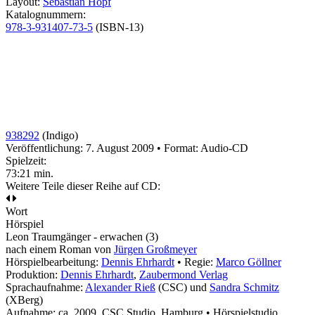
Layout:
Sebastian Hopf
Katalognummern:
978-3-931407-73-5
(ISBN-13)
938292
(Indigo)
Veröffentlichung: 7. August 2009
•
Format: Audio-CD
Spielzeit:
73:21 min.
Weitere Teile dieser Reihe auf CD:
Wort
Hörspiel
Leon Traumgänger - erwachen (3)
nach einem Roman von
Jürgen Großmeyer
Hörspielbearbeitung:
Dennis Ehrhardt
• Regie:
Marco Göllner
Produktion:
Dennis Ehrhardt
,
Zaubermond Verlag
Sprachaufnahme:
Alexander Rieß
(CSC) und
Sandra Schmitz
(XBerg)
Aufnahme:
ca. 2009, CSC Studio, Hamburg • Hörspielstudio