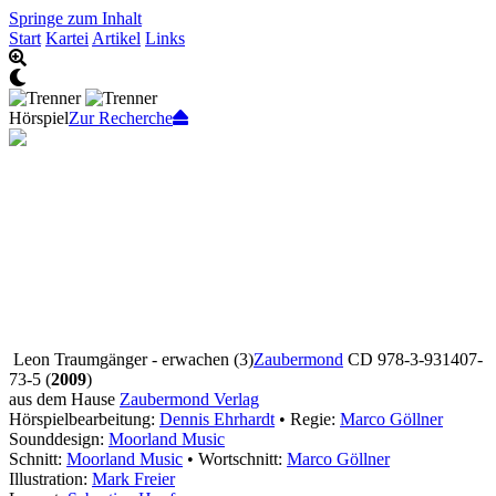
Springe zum Inhalt
Start
Kartei
Artikel
Links
Hörspiel
Zur Recherche
Leon Traumgänger - erwachen (3)
Zaubermond
CD 978-3-931407-
73-5 (
2009
)
aus dem Hause
Zaubermond Verlag
Hörspielbearbeitung:
Dennis Ehrhardt
• Regie:
Marco Göllner
Sounddesign:
Moorland Music
Schnitt:
Moorland Music
• Wortschnitt:
Marco Göllner
Illustration:
Mark Freier