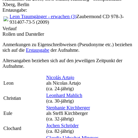
Xberg, Berlin
Erstausgabe:
Leon Traumgänger - erwachen (3)
Zaubermond CD 978-3-
931407-73-5 (2009)
Verlauf
Rollen und Darsteller
Anmerkungen zu Eigenschreibweisen (Pseudonyme etc.) beziehen
sich auf die
Erstausgabe
der Aufnahme
.
Altersangaben beziehen sich auf den jeweiligen
Zeitpunkt der
Aufnahme
.
Nicolás Artajo
Leon
als
Nicolas Artajo
(ca. 24‑jährig)
Leonhard Mahlich
Christian
(ca. 30‑jährig)
Stephanie Kirchberger
Eule
als
Steffi Kirchberger
(ca. 32‑jährig)
Jochen Schröder
Clochard
(ca. 82‑jährig)
Claudia Urbschat-Mingues