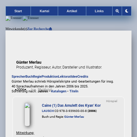
Start
Kartei
Artikel
Links
Mitwirkende(r)
Zur Recherche
Günter Merlau
Produzent, Regisseur, Autor, Darsteller und Illustrator.
Sprecher
Buch
Regie
Produktion
Lektorat
Idee
Credits
Günter Merlau schrieb Hörspielskripte und -bearbeitungen für insg.
40 Sprachaufnahmen in den Jahren 2006 bis 2025.
2006
(ca. 39-jährig)
Sortierung nach:
Jahren
•
Katalogen
•
Titeln
Hörspiel
Caine (1) Das Amulett des Kyan' Kor
LAUSCH
CD 978-3-939600-00-8 (
2006
)
Buch und Regie:
Günter Merlau
Mitwirkung: