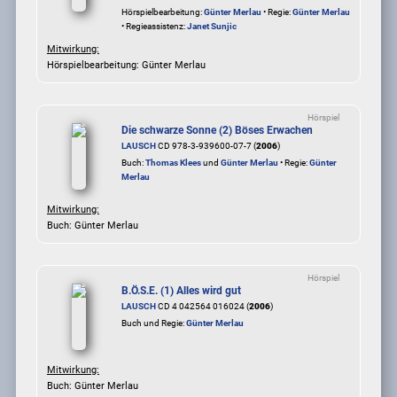
Hörspielbearbeitung:
Günter Merlau
• Regie:
Günter Merlau
• Regieassistenz:
Janet Sunjic
Mitwirkung:
Hörspielbearbeitung: Günter Merlau
Hörspiel
Die schwarze Sonne (2) Böses Erwachen
LAUSCH
CD 978-3-939600-07-7 (
2006
)
Buch:
Thomas Klees
und
Günter Merlau
• Regie:
Günter
Merlau
Mitwirkung:
Buch: Günter Merlau
Hörspiel
B.Ö.S.E. (1) Alles wird gut
LAUSCH
CD 4 042564 016024 (
2006
)
Buch und Regie:
Günter Merlau
Mitwirkung:
Buch: Günter Merlau