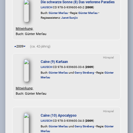
Die schwarze Sonne (8) Das verlorene Paradies
LAUSCH
CD 978-3-939600-60-2 (
2008
)
Buch:
Günter Merlau
• Regie:
Günter Merlau
•
Regieassistenz:
Janet Sunjic
Mitwirkung:
Buch: Günter Merlau
2009
(ca. 42-jährig)
Hörspiel
Caine (9) Kartaan
LAUSCH
CD 978-3-939600-33-6 (
2009
)
Buch:
Günter Merlau
und
Gerry Streberg
• Regie:
Günter
Merlau
Mitwirkung:
Buch: Günter Merlau
Hörspiel
Caine (10) Apocalypso
LAUSCH
CD 978-3-939600-34-3 (
2009
)
Buch:
Günter Merlau
und
Gerry Streberg
• Regie:
Günter
Merlau