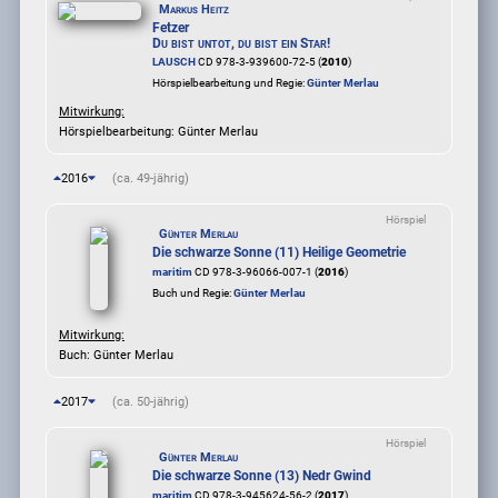
Markus Heitz
Fetzer
Du bist untot, du bist ein Star!
LAUSCH
CD 978-3-939600-72-5 (
2010
)
Hörspielbearbeitung und Regie:
Günter Merlau
Mitwirkung:
Hörspielbearbeitung: Günter Merlau
2016
(ca. 49-jährig)
Hörspiel
Günter Merlau
Die schwarze Sonne (11) Heilige Geometrie
maritim
CD 978-3-96066-007-1 (
2016
)
Buch und Regie:
Günter Merlau
Mitwirkung:
Buch: Günter Merlau
2017
(ca. 50-jährig)
Hörspiel
Günter Merlau
Die schwarze Sonne (13) Nedr Gwind
maritim
CD 978-3-945624-56-2 (
2017
)