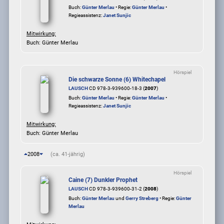
Buch:
Günter Merlau
• Regie:
Günter Merlau
•
Regieassistenz:
Janet Sunjic
Mitwirkung:
Buch: Günter Merlau
Hörspiel
Die schwarze Sonne (6) Whitechapel
LAUSCH
CD 978-3-939600-18-3 (
2007
)
Buch:
Günter Merlau
• Regie:
Günter Merlau
•
Regieassistenz:
Janet Sunjic
Mitwirkung:
Buch: Günter Merlau
2008
(ca. 41-jährig)
Hörspiel
Caine (7) Dunkler Prophet
LAUSCH
CD 978-3-939600-31-2 (
2008
)
Buch:
Günter Merlau
und
Gerry Streberg
• Regie:
Günter
Merlau