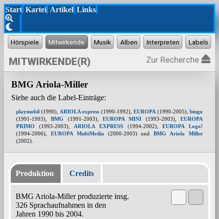
Start
Kartei
Artikel
Links
Zur Recherche
MITWIRKENDE(R)
BMG Ariola-Miller
Siehe auch die Label-Einträge:
playmobil
(1990),
ARIOLA express
(1990-1992),
EUROPA
(1990-2005),
bingo
(1991-1993),
BMG
(1991-2003),
EUROPA MINI
(1993-2003),
EUROPA
PRIMO
(1993-2003),
ARIOLA EXPRESS
(1994-2002),
EUROPA Logo!
(1994-2006),
EUROPA MultiMedia
(2000-2003) und
BMG Ariola Miller
(2002).
Produktion
Credits
BMG Ariola-Miller produzierte insg.
326 Sprachaufnahmen in den
Jahren 1990 bis 2004.