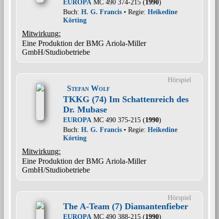
EUROPA
MC 490 374-215 (
1990
)
Buch:
H. G. Francis
• Regie:
Heikedine
Körting
Mitwirkung:
Eine Produktion der BMG Ariola-Miller
GmbH/Studiobetriebe
Hörspiel
Stefan Wolf
TKKG (74) Im Schattenreich des
Dr. Mubase
EUROPA
MC 490 375-215 (
1990
)
Buch:
H. G. Francis
• Regie:
Heikedine
Körting
Mitwirkung:
Eine Produktion der BMG Ariola-Miller
GmbH/Studiobetriebe
Hörspiel
The A-Team (7) Diamantenfieber
EUROPA
MC 490 388-215 (
1990
)