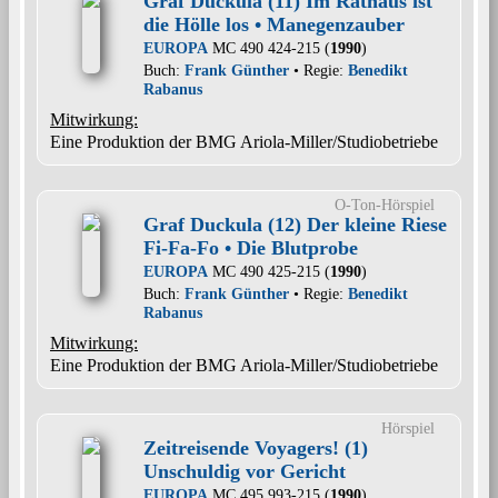
Graf Duckula (11) Im Rathaus ist
die Hölle los • Manegenzauber
EUROPA
MC 490 424-215 (
1990
)
Buch:
Frank Günther
• Regie:
Benedikt
Rabanus
Mitwirkung:
Eine Produktion der BMG Ariola-Miller/Studiobetriebe
O-Ton-Hörspiel
Graf Duckula (12) Der kleine Riese
Fi-Fa-Fo • Die Blutprobe
EUROPA
MC 490 425-215 (
1990
)
Buch:
Frank Günther
• Regie:
Benedikt
Rabanus
Mitwirkung:
Eine Produktion der BMG Ariola-Miller/Studiobetriebe
Hörspiel
Zeitreisende Voyagers! (1)
Unschuldig vor Gericht
EUROPA
MC 495 993-215 (
1990
)