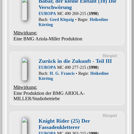
Babar, der kleine Elefant (10) Die
Verschwörung
EUROPA
MC 490 269-215 (
1990
)
Buch:
Gerd Klepzig
• Regie:
Heikedine
Körting
Mitwirkung:
Eine BMG Ariola-Miller Produktion
Hörspiel
Zurück in die Zukunft - Teil III
EUROPA
MC 490 277-215 (
1990
)
Buch:
H. G. Francis
• Regie:
Heikedine
Körting
Mitwirkung:
Eine Produktion der BMG ARIOLA-
MILLER/Studiobetriebe
Hörspiel
Knight Rider (25) Der
Fassadenkletterer
EUROPA
MC 490 302-215 (
1990
)