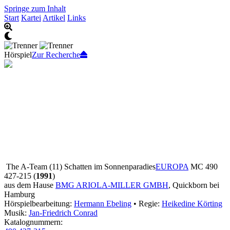
Springe zum Inhalt
Start
Kartei
Artikel
Links
Hörspiel
Zur Recherche
The A-Team (11) Schatten im Sonnenparadies
EUROPA
MC 490
427-215 (
1991
)
aus dem Hause
BMG ARIOLA-MILLER GMBH
, Quickborn bei
Hamburg
Hörspielbearbeitung:
Hermann Ebeling
• Regie:
Heikedine Körting
Musik:
Jan-Friedrich Conrad
Katalognummern: