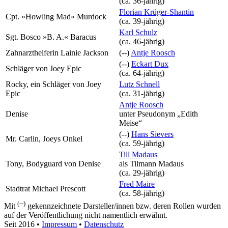
(ca. 36‑jährig)
Florian Krüger-Shantin
Cpt. »Howling Mad« Murdock
(ca. 39‑jährig)
Karl Schulz
Sgt. Bosco »B. A.« Baracus
(ca. 46‑jährig)
Zahnarzthelferin Lainie Jackson
(--)
Antje Roosch
(--)
Eckart Dux
Schläger von Joey Epic
(ca. 64‑jährig)
Rocky, ein Schläger von Joey
Lutz Schnell
Epic
(ca. 31‑jährig)
Antje Roosch
Denise
unter Pseudonym
„Edith
Meise“
(--)
Hans Sievers
Mr. Carlin, Joeys Onkel
(ca. 59‑jährig)
Till Madaus
Tony, Bodyguard von Denise
als
Tilmann Madaus
(ca. 29‑jährig)
Fred Maire
Stadtrat Michael Prescott
(ca. 58‑jährig)
(--)
Mit
gekennzeichnete Darsteller/innen bzw. deren Rollen wurden
auf der Veröffentlichung nicht namentlich erwähnt.
Seit 2016
•
Impressum
•
Datenschutz