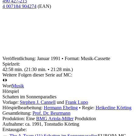
490 427-215
4 007184 904274
(EAN)
Veröffentlichung: Januar 1991
•
Format: Musik-Cassette
Spielzeit:
42:58 min. (21:30 min. • 21:28 min.)
Weitere Folgen dieser Serie auf MC:
Wort
Musik
Hörspiel
Schatten im Sonnenparadies
Vorlage:
Stephen J. Cannell
und
Frank Lupo
Hörspielbearbeitung:
Hermann Ebeling
• Regie:
Heikedine Körting
Gesamtleitung:
Prof. Dr. Beurmann
Produktion: Eine
BMG Ariola-Miller
Produktion
Aufnahme:
ca. 1991, Tonstudio Körting
Erstausgabe:
The A-Team (11) Schatten im Sonnenparadies
EUROPA MC