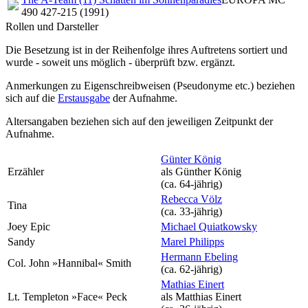
490 427-215 (1991)
Rollen und Darsteller
Die Besetzung ist in der
Reihenfolge ihres Auftretens
sortiert und
wurde - soweit uns möglich -
überprüft bzw. ergänzt
.
Anmerkungen zu Eigenschreibweisen (Pseudonyme etc.) beziehen
sich auf die
Erstausgabe
der Aufnahme
.
Altersangaben beziehen sich auf den jeweiligen
Zeitpunkt der
Aufnahme
.
Günter König
Erzähler
als
Günther König
(ca. 64‑jährig)
Rebecca Völz
Tina
(ca. 33‑jährig)
Joey Epic
Michael Quiatkowsky
Sandy
Marel Philipps
Hermann Ebeling
Col. John »Hannibal« Smith
(ca. 62‑jährig)
Mathias Einert
Lt. Templeton »Face« Peck
als
Matthias Einert