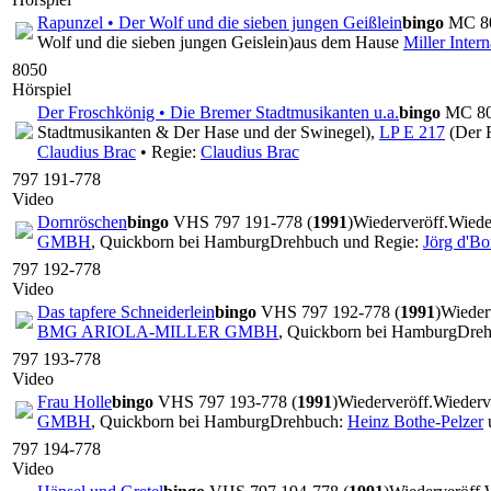
Rapunzel • Der Wolf und die sieben jungen Geißlein
bingo
MC 80
Wolf und die sieben jungen Geislein)
aus dem Hause
Miller Inter
8050
Hörspiel
Der Froschkönig • Die Bremer Stadtmusikanten u.a.
bingo
MC 805
Stadtmusikanten & Der Hase und der Swinegel),
LP E 217
(Der F
Claudius Brac
• Regie:
Claudius Brac
797 191-778
Video
Dornröschen
bingo
VHS 797 191-778 (
1991
)
Wiederveröff.
Wiede
GMBH
, Quickborn bei Hamburg
Drehbuch und Regie:
Jörg d'B
797 192-778
Video
Das tapfere Schneiderlein
bingo
VHS 797 192-778 (
1991
)
Wieder
BMG ARIOLA-MILLER GMBH
, Quickborn bei Hamburg
Dre
797 193-778
Video
Frau Holle
bingo
VHS 797 193-778 (
1991
)
Wiederveröff.
Wiederv
GMBH
, Quickborn bei Hamburg
Drehbuch:
Heinz Bothe-Pelzer
797 194-778
Video