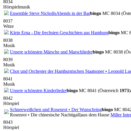
8034
Hörspielmusik
Ensemble Steve Nicholls
Abends in der Bar
bingo
MC 8034 (Öste
8037
Witze
Klein Erna - Die frechsten Geschichten aus Hamburg
bingo
MC 80
8038
Musik
Unsere schönsten Märsche und Marschlieder
bingo
MC 8038 (Öst
8039
Musik
Chor und Orchester der Hamburgischen Staatsoper • Leopold L
8041
Musik
Unsere schönsten Kinderlieder
bingo
MC 8041 (Österreich
1973
)
8042
Hörspiel
Schneeweißchen und Rosenrot • Der Wunschring
bingo
MC 8042 
Rosenrot • Die chinesische Nachtigall)
aus dem Hause
Miller Int
8043
Hörspiel