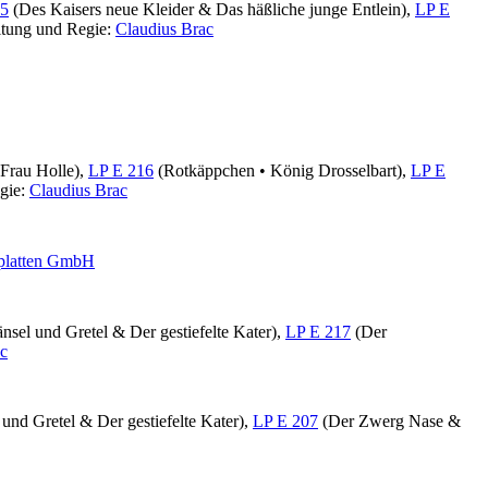
5
(Des Kaisers neue Kleider & Das häßliche junge Entlein),
LP E
itung und Regie:
Claudius Brac
Frau Holle),
LP E 216
(Rotkäppchen • König Drosselbart),
LP E
gie:
Claudius Brac
llplatten GmbH
nsel und Gretel & Der gestiefelte Kater),
LP E 217
(Der
ac
und Gretel & Der gestiefelte Kater),
LP E 207
(Der Zwerg Nase &