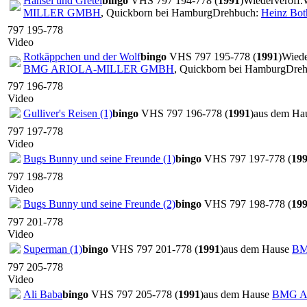
Hänsel und Gretel
bingo
VHS 797 194-778 (
1991
)
Wiederveröff.
MILLER GMBH
, Quickborn bei Hamburg
Drehbuch:
Heinz Bot
797 195-778
Video
Rotkäppchen und der Wolf
bingo
VHS 797 195-778 (
1991
)
Wiede
BMG ARIOLA-MILLER GMBH
, Quickborn bei Hamburg
Dreh
797 196-778
Video
Gulliver's Reisen (1)
bingo
VHS 797 196-778 (
1991
)
aus dem Ha
797 197-778
Video
Bugs Bunny und seine Freunde (1)
bingo
VHS 797 197-778 (
19
797 198-778
Video
Bugs Bunny und seine Freunde (2)
bingo
VHS 797 198-778 (
19
797 201-778
Video
Superman (1)
bingo
VHS 797 201-778 (
1991
)
aus dem Hause
BM
797 205-778
Video
Ali Baba
bingo
VHS 797 205-778 (
1991
)
aus dem Hause
BMG A