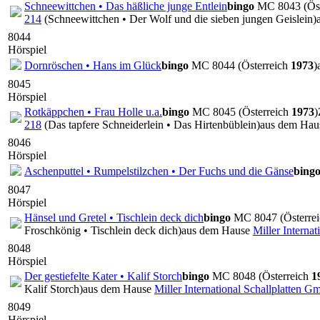
Schneewittchen • Das häßliche junge Entlein
bingo
MC 8043 (Öst
214
(Schneewittchen • Der Wolf und die sieben jungen Geislein)
8044
Hörspiel
Dornröschen • Hans im Glück
bingo
MC 8044 (Österreich
1973
)
8045
Hörspiel
Rotkäppchen • Frau Holle u.a.
bingo
MC 8045 (Österreich
1973
)
218
(Das tapfere Schneiderlein • Das Hirtenbüblein)
aus dem Ha
8046
Hörspiel
Aschenputtel • Rumpelstilzchen • Der Fuchs und die Gänse
bing
8047
Hörspiel
Hänsel und Gretel • Tischlein deck dich
bingo
MC 8047 (Österre
Froschkönig • Tischlein deck dich)
aus dem Hause
Miller Interna
8048
Hörspiel
Der gestiefelte Kater • Kalif Storch
bingo
MC 8048 (Österreich
1
Kalif Storch)
aus dem Hause
Miller International Schallplatten 
8049
Hörspiel