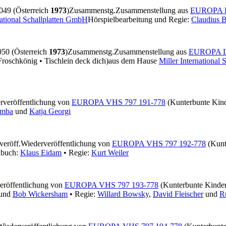
49 (Österreich
1973
)
Zusammenstg.
Zusammenstellung aus
EUROPA L
national Schallplatten GmbH
Hörspielbearbeitung und Regie:
Claudius 
0 (Österreich
1973
)
Zusammenstg.
Zusammenstellung aus
EUROPA L
roschkönig • Tischlein deck dich)
aus dem Hause
Miller International
rveröffentlichung von
EUROPA VHS 797 191-778
(Kunterbunte Kind
omba
und
Katja Georgi
veröff.
Wiederveröffentlichung von
EUROPA VHS 797 192-778
(Kunte
hbuch:
Klaus Eidam
• Regie:
Kurt Weiler
eröffentlichung von
EUROPA VHS 797 193-778
(Kunterbunte Kinder
und
Bob Wickersham
• Regie:
Willard Bowsky
,
David Fleischer
und
R