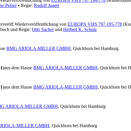
Wiederveröffentlichung von
EUROPA VHS 797 194-778
(Kunterbunte
he-Pelzer
• Regie:
Rudolf Jugert
rveröff.
Wiederveröffentlichung von
EUROPA VHS 797 195-778
(Kun
buch und Regie:
Otto Sacher
und
Herbert K. Schulz
use
BMG ARIOLA-MILLER GMBH
, Quickborn bei Hamburg
91
)
aus dem Hause
BMG ARIOLA-MILLER GMBH
, Quickborn bei 
91
)
aus dem Hause
BMG ARIOLA-MILLER GMBH
, Quickborn bei 
G ARIOLA-MILLER GMBH
, Quickborn bei Hamburg
RIOLA-MILLER GMBH
, Quickborn bei Hamburg