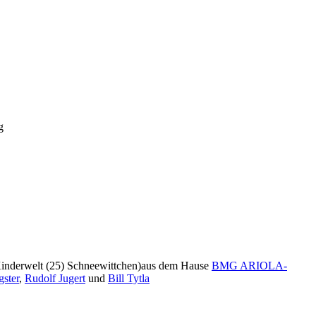
g
inderwelt (25) Schneewittchen)
aus dem Hause
BMG ARIOLA-
gster
,
Rudolf Jugert
und
Bill Tytla