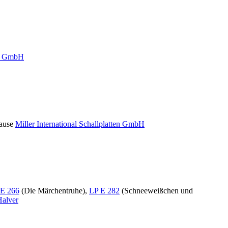
ten GmbH
ause
Miller International Schallplatten GmbH
E 266
(Die Märchentruhe),
LP E 282
(Schneeweißchen und
alver