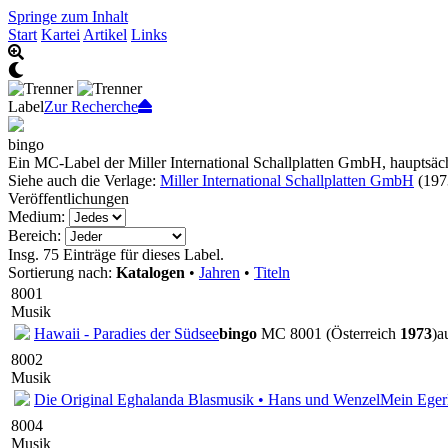
Springe zum Inhalt
Start
Kartei
Artikel
Links
Label
Zur Recherche
bingo
Ein MC-Label der Miller International Schallplatten GmbH, hauptsä
Siehe auch die Verlage:
Miller International Schallplatten GmbH
(197
Veröffentlichungen
Medium:
Bereich:
Insg. 75 Einträge für dieses Label.
Sortierung nach:
Katalogen
•
Jahren
•
Titeln
8001
Musik
Hawaii - Paradies der Südsee
bingo
MC 8001 (Österreich
1973
)
a
8002
Musik
Die Original Eghalanda Blasmusik • Hans und Wenzel
Mein Eger
8004
Musik