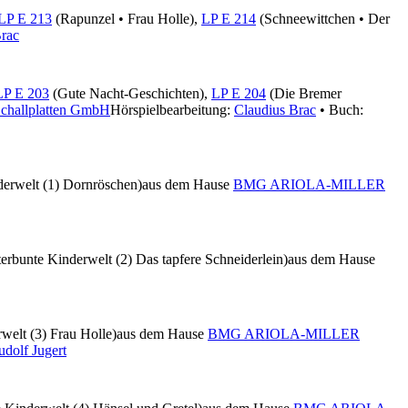
P E 213
(Rapunzel • Frau Holle),
LP E 214
(Schneewittchen • Der
Brac
P E 203
(Gute Nacht-Geschichten),
LP E 204
(Die Bremer
 Schallplatten GmbH
Hörspielbearbeitung:
Claudius Brac
• Buch:
erwelt (1) Dornröschen)
aus dem Hause
BMG ARIOLA-MILLER
rbunte Kinderwelt (2) Das tapfere Schneiderlein)
aus dem Hause
welt (3) Frau Holle)
aus dem Hause
BMG ARIOLA-MILLER
udolf Jugert