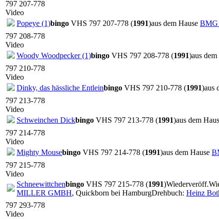
797 207-778
Video
Popeye (1)
bingo
VHS 797 207-778 (
1991
)
aus dem Hause
BMG
797 208-778
Video
Woody Woodpecker (1)
bingo
VHS 797 208-778 (
1991
)
aus dem
797 210-778
Video
Dinky, das hässliche Entlein
bingo
VHS 797 210-778 (
1991
)
aus
797 213-778
Video
Schweinchen Dick
bingo
VHS 797 213-778 (
1991
)
aus dem Hau
797 214-778
Video
Mighty Mouse
bingo
VHS 797 214-778 (
1991
)
aus dem Hause
B
797 215-778
Video
Schneewittchen
bingo
VHS 797 215-778 (
1991
)
Wiederveröff.
Wie
MILLER GMBH
, Quickborn bei Hamburg
Drehbuch:
Heinz Bot
797 293-778
Video