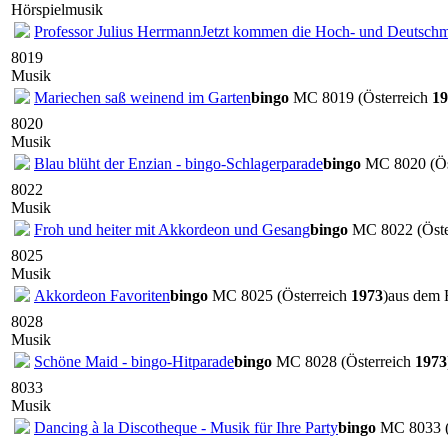
Hörspielmusik
Professor Julius Herrmann
Jetzt kommen die Hoch- und Deutschm
8019
Musik
Mariechen saß weinend im Garten
bingo
MC 8019 (Österreich
19
8020
Musik
Blau blüht der Enzian - bingo-Schlagerparade
bingo
MC 8020 (Ös
8022
Musik
Froh und heiter mit Akkordeon und Gesang
bingo
MC 8022 (Öste
8025
Musik
Akkordeon Favoriten
bingo
MC 8025 (Österreich
1973
)
aus dem
8028
Musik
Schöne Maid - bingo-Hitparade
bingo
MC 8028 (Österreich
1973
8033
Musik
Dancing à la Discotheque - Musik für Ihre Party
bingo
MC 8033 (