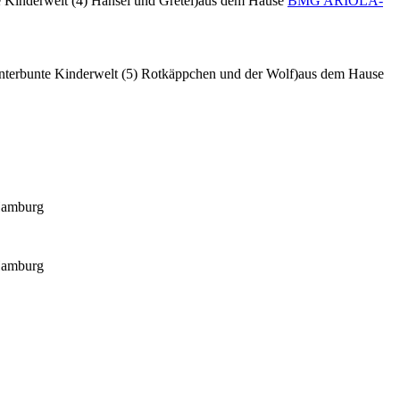
 Kinderwelt (4) Hänsel und Gretel)
aus dem Hause
BMG ARIOLA-
terbunte Kinderwelt (5) Rotkäppchen und der Wolf)
aus dem Hause
Hamburg
Hamburg