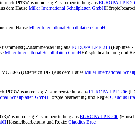
erreich
1973
)
Zusammenstg.
Zusammenstellung aus
EUROPA LP E 20
aus dem Hause
Miller International Schallplatten GmbH
Hörspielbearbe
aus dem Hause
Miller International Schallplatten GmbH
Zusammenstg.
Zusammenstellung aus
EUROPA LP E 213
(Rapunzel • 
use
Miller International Schallplatten GmbH
Hörspielbearbeitung und Re
o
MC 8046 (Österreich
1973
)
aus dem Hause
Miller International Scha
ich
1973
)
Zusammenstg.
Zusammenstellung aus
EUROPA LP E 206
(Hä
tional Schallplatten GmbH
Hörspielbearbeitung und Regie:
Claudius Br
973
)
Zusammenstg.
Zusammenstellung aus
EUROPA LP E 206
(Hänsel 
GmbH
Hörspielbearbeitung und Regie:
Claudius Brac