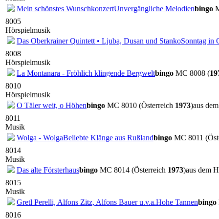
Mein schönstes Wunschkonzert
Unvergängliche Melodien
bingo
M
8005
Hörspielmusik
Das Oberkrainer Quintett • Ljuba, Dusan und Stanko
Sonntag in 
8008
Hörspielmusik
La Montanara - Fröhlich klingende Bergwelt
bingo
MC 8008 (
19
8010
Hörspielmusik
O Täler weit, o Höhen
bingo
MC 8010 (Österreich
1973
)
aus de
8011
Musik
Wolga - Wolga
Beliebte Klänge aus Rußland
bingo
MC 8011 (Öst
8014
Musik
Das alte Försterhaus
bingo
MC 8014 (Österreich
1973
)
aus dem 
8015
Musik
Gretl Perelli, Alfons Zitz, Alfons Bauer u.v.a.
Hohe Tannen
bingo
8016