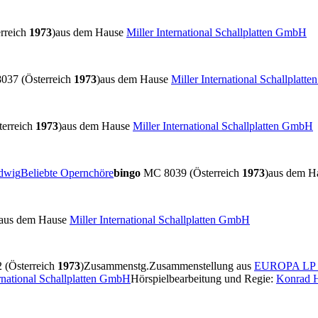
rreich
1973
)
aus dem Hause
Miller International Schallplatten GmbH
37 (Österreich
1973
)
aus dem Hause
Miller International Schallplat
erreich
1973
)
aus dem Hause
Miller International Schallplatten GmbH
udwig
Beliebte Opernchöre
bingo
MC 8039 (Österreich
1973
)
aus dem H
aus dem Hause
Miller International Schallplatten GmbH
(Österreich
1973
)
Zusammenstg.
Zusammenstellung aus
EUROPA LP 
ernational Schallplatten GmbH
Hörspielbearbeitung und Regie:
Konrad H