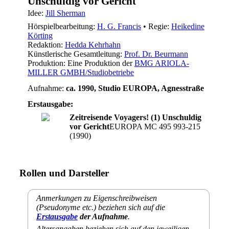
Unschuldig vor Gericht
Idee:
Jill Sherman
Hörspielbearbeitung:
H. G. Francis
• Regie:
Heikedine
Körting
Redaktion:
Hedda Kehrhahn
Künstlerische Gesamtleitung:
Prof. Dr. Beurmann
Produktion: Eine Produktion der
BMG ARIOLA-
MILLER GMBH/Studiobetriebe
Aufnahme:
ca. 1990, Studio EUROPA, Agnesstraße
Erstausgabe:
Zeitreisende Voyagers! (1) Unschuldig
vor Gericht
EUROPA MC 495 993-215
(1990)
Rollen und Darsteller
Anmerkungen zu Eigenschreibweisen
(Pseudonyme etc.) beziehen sich auf die
Erstausgabe
der Aufnahme
.
Altersangaben beziehen sich auf den jeweiligen