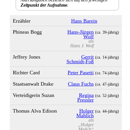
Zeitpunkt der Aufnahme
.
Erzähler
Hans Barein
Phineas Bogg
Hans-Jürgen
(ca. 39‑jährig)
Wolf
als
Hans J. Wolf
Jeffrey Jones
Gerrit
(ca. 14‑jährig)
Schmidt-Foß
Richter Card
Peter Pasetti
(ca. 74‑jährig)
Staatsanwalt Drake
Claus Fuchs
(ca. 47‑jährig)
Verteidigerin Suzan
Regina
(ca. 52‑jährig)
Pressler
Thomas Alva Edison
Holger
(ca. 44‑jährig)
Mahlich
als
„Holger
Malich“