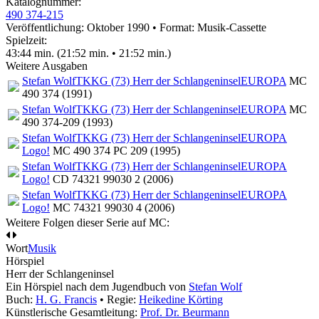
Katalognummer:
490 374-215
Veröffentlichung: Oktober 1990
•
Format: Musik-Cassette
Spielzeit:
43:44 min. (21:52 min. • 21:52 min.)
Weitere Ausgaben
Stefan Wolf
TKKG (73) Herr der Schlangeninsel
EUROPA
MC
490 374 (1991)
Stefan Wolf
TKKG (73) Herr der Schlangeninsel
EUROPA
MC
490 374-209 (1993)
Stefan Wolf
TKKG (73) Herr der Schlangeninsel
EUROPA
Logo!
MC 490 374 PC 209 (1995)
Stefan Wolf
TKKG (73) Herr der Schlangeninsel
EUROPA
Logo!
CD 74321 99030 2 (2006)
Stefan Wolf
TKKG (73) Herr der Schlangeninsel
EUROPA
Logo!
MC 74321 99030 4 (2006)
Weitere Folgen dieser Serie auf MC:
Wort
Musik
Hörspiel
Herr der Schlangeninsel
Ein Hörspiel nach dem Jugendbuch von
Stefan Wolf
Buch:
H. G. Francis
• Regie:
Heikedine Körting
Künstlerische Gesamtleitung:
Prof. Dr. Beurmann