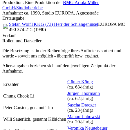
Produktion: Eine Produktion der
BMG Ariola-Miller
GmbH/Studiobetriebe
Aufnahme:
ca. 1990, Studio EUROPA, Agnesstraße
Erstausgabe:
Stefan Wolf
TKKG (73) Herr der Schlangeninsel
EUROPA MC
490 374-215 (1990)
Verlauf
Rollen und Darsteller
Die Besetzung ist in der
Reihenfolge ihres Auftretens
sortiert und
wurde - soweit uns möglich -
überprüft bzw. ergänzt
.
Altersangaben beziehen sich auf den jeweiligen
Zeitpunkt der
Aufnahme
.
Günter König
Erzähler
(ca. 63‑jährig)
Jürgen Thormann
Chung Cheok Li
(ca. 62‑jährig)
Sascha Draeger
Peter Carsten, genannt Tim
(ca. 23‑jährig)
Manou Lubowski
Willi Sauerlich, genannt Klößchen
(ca. 20‑jährig)
Veronika Neugebauer