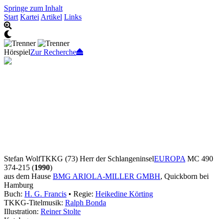
Springe zum Inhalt
Start
Kartei
Artikel
Links
Hörspiel
Zur Recherche
Stefan Wolf
TKKG (73) Herr der Schlangeninsel
EUROPA
MC 490
374-215 (
1990
)
aus dem Hause
BMG ARIOLA-MILLER GMBH
, Quickborn bei
Hamburg
Buch:
H. G. Francis
• Regie:
Heikedine Körting
TKKG-Titelmusik:
Ralph Bonda
Illustration:
Reiner Stolte