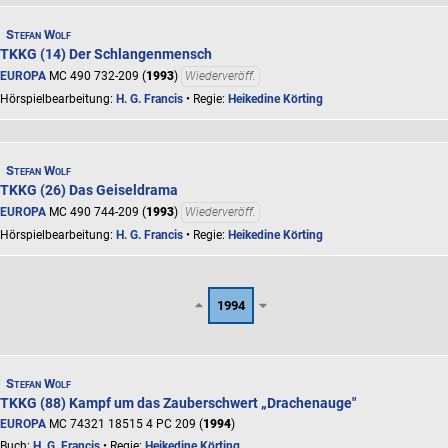
Stefan Wolf
TKKG (14) Der Schlangenmensch
EUROPA
MC 490 732-209 (
1993
)
Wiederveröff.
Hörspielbearbeitung:
H. G. Francis
• Regie:
Heikedine Körting
Stefan Wolf
TKKG (26) Das Geiseldrama
EUROPA
MC 490 744-209 (
1993
)
Wiederveröff.
Hörspielbearbeitung:
H. G. Francis
• Regie:
Heikedine Körting
1994
Stefan Wolf
TKKG (88) Kampf um das Zauberschwert „Drachenauge"
EUROPA
MC 74321 18515 4 PC 209 (
1994
)
Buch:
H. G. Francis
• Regie:
Heikedine Körting