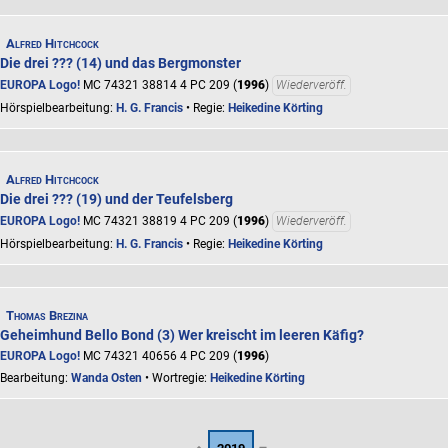
Alfred Hitchcock
Die drei ??? (14) und das Bergmonster
EUROPA Logo!
MC 74321 38814 4 PC 209 (
1996
)
Wiederveröff.
Hörspielbearbeitung:
H. G. Francis
• Regie:
Heikedine Körting
Alfred Hitchcock
Die drei ??? (19) und der Teufelsberg
EUROPA Logo!
MC 74321 38819 4 PC 209 (
1996
)
Wiederveröff.
Hörspielbearbeitung:
H. G. Francis
• Regie:
Heikedine Körting
Thomas Brezina
Geheimhund Bello Bond (3) Wer kreischt im leeren Käfig?
EUROPA Logo!
MC 74321 40656 4 PC 209 (
1996
)
Bearbeitung:
Wanda Osten
• Wortregie:
Heikedine Körting