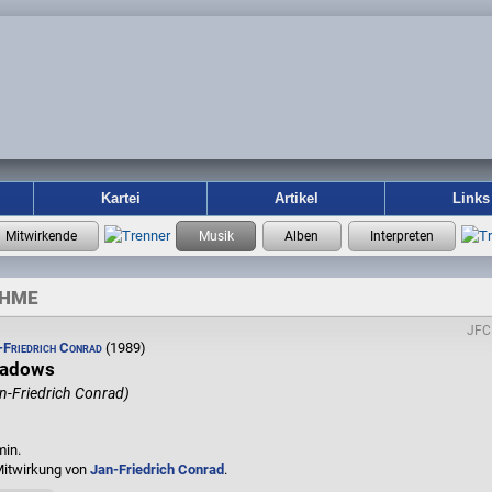
Kartei
Artikel
Links
AHME
JFC
-Friedrich Conrad
(1989)
adows
n-Friedrich Conrad)
min.
Mitwirkung von
Jan-Friedrich Conrad
.