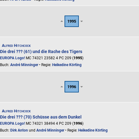
1995
Alfred Hitchcock
Die drei ??? (61) und die Rache des Tigers
EUROPA Logo!
MC 74321 23582 4 PC 209 (
1995
)
Buch:
André Minninger
• Regie:
Heikedine Körting
1996
Alfred Hitchcock
Die drei ??? (70) Schüsse aus dem Dunkel
EUROPA Logo!
MC 74321 38494 4 PC 209 (
1996
)
Buch:
Dirk Anton
und
André Minninger
• Regie:
Heikedine Körting