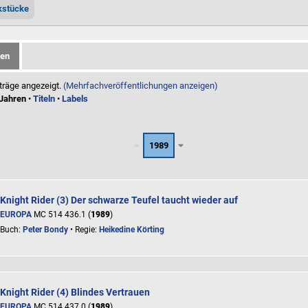
kstücke
gen
träge angezeigt.
(Mehrfachveröffentlichungen anzeigen)
Jahren
•
Titeln
•
Labels
1989
Knight Rider (3) Der schwarze Teufel taucht wieder auf
EUROPA
MC 514 436.1 (
1989
)
Buch:
Peter Bondy
• Regie:
Heikedine Körting
Knight Rider (4) Blindes Vertrauen
EUROPA
MC 514 437.0 (
1989
)