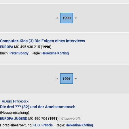
1990
Computer-Kids (3) Die Folgen eines Interviews
EUROPA
MC 495 930-215 (
1990
)
Buch:
Peter Bondy
• Regie:
Heikedine Körting
1991
Alfred Hitchcock
Die drei ??? (32) und der Ameisenmensch
(Neuabmischung)
EUROPA JUGEND
MC 490 704 (
1991
)
Wiederveröff.
Hörspielbearbeitung:
H. G. Francis
• Regie:
Heikedine Körting