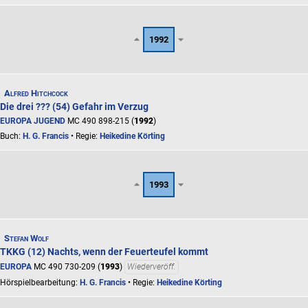
1992
Alfred Hitchcock
Die drei ??? (54) Gefahr im Verzug
EUROPA JUGEND
MC 490 898-215 (
1992
)
Buch:
H. G. Francis
• Regie:
Heikedine Körting
1993
Stefan Wolf
TKKG (12) Nachts, wenn der Feuerteufel kommt
EUROPA
MC 490 730-209 (
1993
)
Wiederveröff.
Hörspielbearbeitung:
H. G. Francis
• Regie:
Heikedine Körting