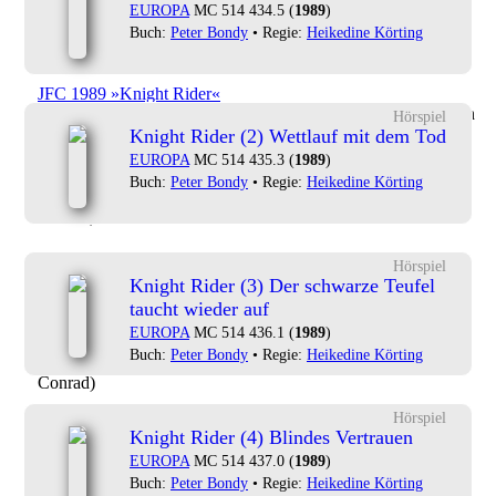
JFC 1989 »Knight Rider«
EUROPA
MC 514 434.5 (
1989
)
Jan-Friedrich Conrad
(1989)
Airwolf In Combat [without lead]
Buch:
Peter Bondy
• Regie:
Heikedine Körting
(Jan-Friedrich Conrad)
JFC 1989 »Knight Rider«
Jan-Friedrich Conrad
(1989)
Airwolf Succeeding
(Jan-Friedrich
Hörspiel
Conrad)
Knight Rider (2) Wettlauf mit dem Tod
EUROPA
MC 514 435.3 (
1989
)
JFC 1989 »Knight Rider«
Buch:
Peter Bondy
• Regie:
Heikedine Körting
Jan-Friedrich Conrad
(1989)
Crestview Drive
(Jan-Friedrich
Conrad)
JFC 1989 »Knight Rider«
Hörspiel
Jan-Friedrich Conrad
(1989)
Dirty Car [slower tempo]
(Jan-
Knight Rider (3) Der schwarze Teufel
Friedrich Conrad)
taucht wieder auf
EUROPA
MC 514 436.1 (
1989
)
JFC 1989 »Knight Rider«
Buch:
Peter Bondy
• Regie:
Heikedine Körting
Jan-Friedrich Conrad
(1989)
Down The Road
(Jan-Friedrich
Conrad)
Hörspiel
JFC 1989 »Knight Rider«
Knight Rider (4) Blindes Vertrauen
Jan-Friedrich Conrad
(1989)
Frantic Moments
(Jan-Friedrich
EUROPA
MC 514 437.0 (
1989
)
Conrad)
Buch:
Peter Bondy
• Regie:
Heikedine Körting