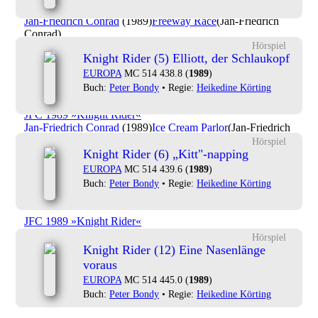
JFC 1989 »Knight Rider«
Jan-Friedrich Conrad
(1989)
Freeway Race
(Jan-Friedrich
Conrad)
Hörspiel
Knight Rider (5) Elliott, der Schlaukopf
JFC 1989 »Knight Rider«
EUROPA
MC 514 438.8 (
1989
)
Jan-Friedrich Conrad
(1989)
Get The Truck
(Jan-Friedrich
Conrad)
Buch:
Peter Bondy
• Regie:
Heikedine Körting
JFC 1989 »Knight Rider«
Jan-Friedrich Conrad
(1989)
Ice Cream Parlor
(Jan-Friedrich
Conrad)
Hörspiel
Knight Rider (6) „Kitt"-napping
JFC 1989 »Knight Rider«
EUROPA
MC 514 439.6 (
1989
)
Jan-Friedrich Conrad
(1989)
K.I.T.T. Takes Action
(Jan-
Buch:
Peter Bondy
• Regie:
Heikedine Körting
Friedrich Conrad)
JFC 1989 »Knight Rider«
Jan-Friedrich Conrad
(1989)
Knight Rider Title Theme
(Jan-
Hörspiel
Friedrich Conrad)
Knight Rider (12) Eine Nasenlänge
voraus
JFC 1989 »Knight Rider«
EUROPA
MC 514 445.0 (
1989
)
Jan-Friedrich Conrad
(1989)
Knight Rider Title Theme
Buch:
Peter Bondy
• Regie:
Heikedine Körting
[alternate mix 2]
(Jan-Friedrich Conrad)