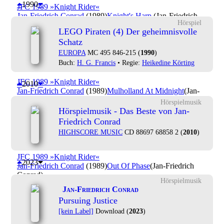
1990
JFC 1989 »Knight Rider«
Jan-Friedrich Conrad
(1989)
Knight's Harp
(Jan-Friedrich
Hörspiel
Conrad)
LEGO Piraten (4) Der geheimnisvolle
Schatz
JFC 1989 »Knight Rider«
EUROPA
MC 495 846-215 (
1990
)
Jan-Friedrich Conrad
(1989)
Michael's Piano [faster tempo]
(Jan-Friedrich Conrad)
Buch:
H. G. Francis
• Regie:
Heikedine Körting
JFC 1989 »Knight Rider«
2010
Jan-Friedrich Conrad
(1989)
Mulholland At Midnight
(Jan-
Friedrich Conrad)
Hörspielmusik
Hörspielmusik - Das Beste von Jan-
JFC 1989 »Knight Rider«
Friedrich Conrad
Jan-Friedrich Conrad
(1989)
Night Theme
(Jan-Friedrich
HIGHSCORE MUSIC
CD 88697 68858 2 (
2010
)
Conrad)
JFC 1989 »Knight Rider«
2023
Jan-Friedrich Conrad
(1989)
Out Of Phase
(Jan-Friedrich
Conrad)
Hörspielmusik
Jan-Friedrich Conrad
JFC 1989 »Knight Rider«
Pursuing Justice
Jan-Friedrich Conrad
(1989)
Palm Beach
(Jan-Friedrich
[kein Label]
Download (
2023
)
Conrad)