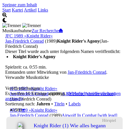
Springe zum Inhalt
Start
Kartei
Artikel
Links
Musikaufnahme
Zur Recherche
JFC 1989 »Knight Rider«
Jan-Friedrich Conrad
(1989)
Knight Rider's Agony
(Jan-
Friedrich Conrad)
Dieser Titel wurde auch unter folgendem Namen veröffentlicht:
Knight Rider's Agony
Spielzeit: ca. 0:55 min.
Entstanden unter Mitwirkung von
Jan-Friedrich Conrad
.
Verwandte Musikstücke
Veröffentlichungen
JFC 1989 »Knight Rider«
Es werden 10 Einträge angezeigt.
(Mehrfachveröffentlichungen
Jan-Friedrich Conrad
(1989)
A Bit Hectic [shorter version]
anzeigen)
(Jan-Friedrich Conrad)
Sortierung nach:
Jahren
•
Titeln
•
Labels
1989
JFC 1989 »Knight Rider«
Jan-Friedrich Conrad
(1989)
Airwolf In Combat [with lead]
(Jan-Friedrich Conrad)
Hörspiel
Knight Rider (1) Wie alles begann