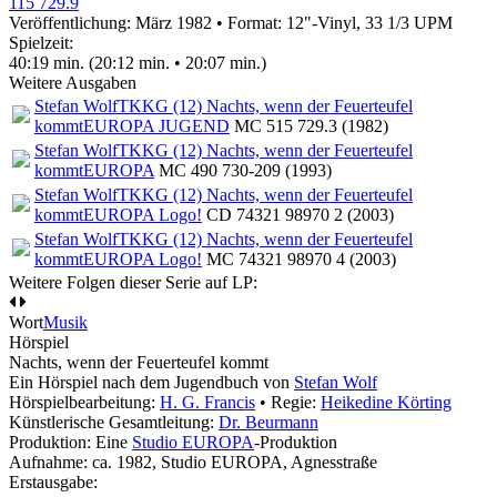
115 729.9
Veröffentlichung: März 1982
•
Format: 12"-Vinyl, 33 1/3 UPM
Spielzeit:
40:19 min. (20:12 min. • 20:07 min.)
Weitere Ausgaben
Stefan Wolf
TKKG (12) Nachts, wenn der Feuerteufel
kommt
EUROPA JUGEND
MC 515 729.3 (1982)
Stefan Wolf
TKKG (12) Nachts, wenn der Feuerteufel
kommt
EUROPA
MC 490 730-209 (1993)
Stefan Wolf
TKKG (12) Nachts, wenn der Feuerteufel
kommt
EUROPA Logo!
CD 74321 98970 2 (2003)
Stefan Wolf
TKKG (12) Nachts, wenn der Feuerteufel
kommt
EUROPA Logo!
MC 74321 98970 4 (2003)
Weitere Folgen dieser Serie auf LP:
Wort
Musik
Hörspiel
Nachts, wenn der Feuerteufel kommt
Ein Hörspiel nach dem Jugendbuch von
Stefan Wolf
Hörspielbearbeitung:
H. G. Francis
• Regie:
Heikedine Körting
Künstlerische Gesamtleitung:
Dr. Beurmann
Produktion: Eine
Studio EUROPA
-Produktion
Aufnahme:
ca. 1982, Studio EUROPA, Agnesstraße
Erstausgabe: