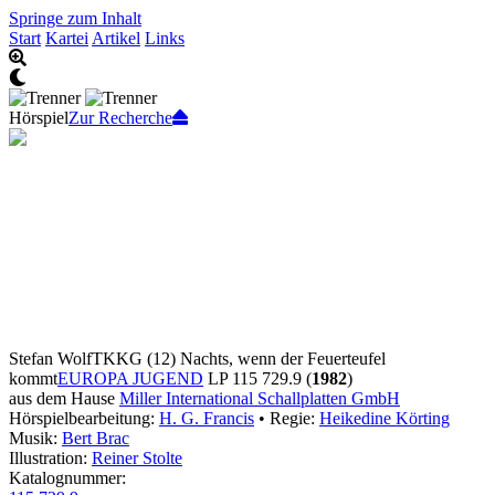
Springe zum Inhalt
Start
Kartei
Artikel
Links
Hörspiel
Zur Recherche
Stefan Wolf
TKKG (12) Nachts, wenn der Feuerteufel
kommt
EUROPA JUGEND
LP 115 729.9 (
1982
)
aus dem Hause
Miller International Schallplatten GmbH
Hörspielbearbeitung:
H. G. Francis
• Regie:
Heikedine Körting
Musik:
Bert Brac
Illustration:
Reiner Stolte
Katalognummer: