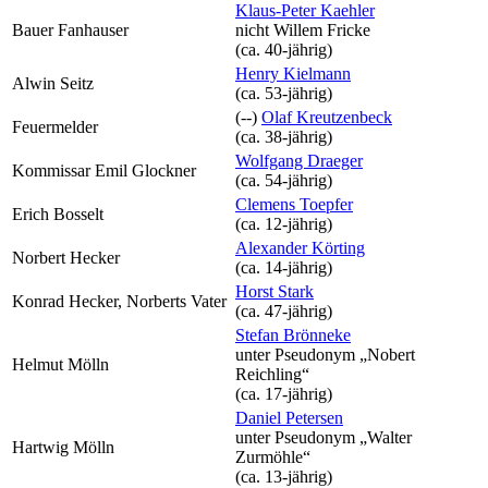
Klaus-Peter Kaehler
Bauer Fanhauser
nicht
Willem Fricke
(ca. 40‑jährig)
Henry Kielmann
Alwin Seitz
(ca. 53‑jährig)
(--)
Olaf Kreutzenbeck
Feuermelder
(ca. 38‑jährig)
Wolfgang Draeger
Kommissar Emil Glockner
(ca. 54‑jährig)
Clemens Toepfer
Erich Bosselt
(ca. 12‑jährig)
Alexander Körting
Norbert Hecker
(ca. 14‑jährig)
Horst Stark
Konrad Hecker, Norberts Vater
(ca. 47‑jährig)
Stefan Brönneke
unter Pseudonym
„Nobert
Helmut Mölln
Reichling“
(ca. 17‑jährig)
Daniel Petersen
unter Pseudonym
„Walter
Hartwig Mölln
Zurmöhle“
(ca. 13‑jährig)