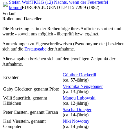
Stefan Wolf
TKKG (12) Nachts, wenn der Feuerteufel
kommt
EUROPA JUGEND LP 115 729.9 (1982)
Verlauf
Rollen und Darsteller
Die Besetzung ist in der
Reihenfolge ihres Auftretens
sortiert und
wurde - soweit uns möglich -
überprüft bzw. ergänzt
.
Anmerkungen zu Eigenschreibweisen (Pseudonyme etc.) beziehen
sich auf die
Erstausgabe
der Aufnahme
.
Altersangaben beziehen sich auf den jeweiligen
Zeitpunkt der
Aufnahme
.
Günther Dockerill
Erzähler
(ca. 57‑jährig)
Veronika Neugebauer
Gaby Glockner, genannt Pfote
(ca. 13‑jährig)
Willi Sauerlich, genannt
Manou Lubowski
Klößchen
(ca. 12‑jährig)
Sascha Draeger
Peter Carsten, genannt Tarzan
(ca. 14‑jährig)
Karl Vierstein, genannt
Niki Nowotny
Computer
(ca. 14‑jährig)