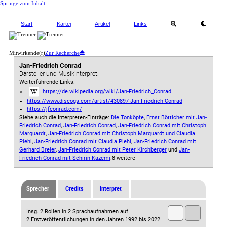
Springe zum Inhalt
Start
Kartei
Artikel
Links
Mitwirkende(r)
Zur Recherche
Jan-Friedrich Conrad
Darsteller und Musikinterpret.
Weiterführende Links:
https://de.wikipedia.org/wiki/Jan-Friedrich_Conrad
https://www.discogs.com/artist/430897-Jan-Friedrich-Conrad
https://jfconrad.com/
Siehe auch die Interpreten-Einträge:
Die Tonköpfe
,
Ernst Bötticher mit Jan-
Friedrich Conrad
,
Jan-Friedrich Conrad
,
Jan-Friedrich Conrad mit Christoph
Marquardt
,
Jan-Friedrich Conrad mit Christoph Marquardt und Claudia
Piehl
,
Jan-Friedrich Conrad mit Claudia Piehl
,
Jan-Friedrich Conrad mit
Gerhard Breier
,
Jan-Friedrich Conrad mit Peter Kirchberger
und
Jan-
Friedrich Conrad mit Schirin Kazemi
.
8 weitere
Sprecher
Credits
Interpret
Insg. 2 Rollen in 2 Sprachaufnahmen auf
2 Erstveröffentlichungen in den Jahren 1992 bis 2022.