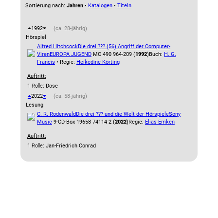
Sortierung nach:
Jahren
•
Katalogen
•
Titeln
1992
(ca. 28-jährig)
Hörspiel
Alfred Hitchcock
Die drei ??? (56) Angriff der Computer-
Viren
EUROPA JUGEND
MC 490 964-209 (
1992
)
Buch:
H. G.
Francis
• Regie:
Heikedine Körting
Auftritt:
1 Rolle
: Dose
2022
(ca. 58-jährig)
Lesung
C. R. Rodenwald
Die drei ??? und die Welt der Hörspiele
Sony
Music
9-CD-Box 19658 74114 2 (
2022
)
Regie:
Elias Emken
Auftritt:
1 Rolle
: Jan-Friedrich Conrad