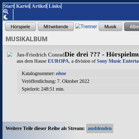
Start
Kartei
Artikel
Links
MUSIKALBUM
Die drei ??? - Hörspielm
Jan-Friedrich Conrad
aus dem Hause
EUROPA
, a division of
Sony Music Enter
Katalognummer:
ohne
Veröffentlichung: 7. Oktober 2022
Spielzeit:
248:51 min.
Weitere Teile dieser Reihe als Stream: