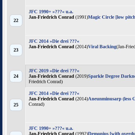
JFC 1990+ »???« u.a.
Jan-Friedrich Conrad
(1991)
Magic Circle [low pitc
22
JFC 2014 »Die drei ???«
Jan-Friedrich Conrad
(2014)
Viral Backing
(Jan-Frie
23
JFC 2019 »Die drei ???«
24
Jan-Friedrich Conrad
(2019)
Sparkle Degree Darkne
Friedrich Conrad)
JFC 2014 »Die drei ???«
Jan-Friedrich Conrad
(2014)
Aneunminusarp (less 
Conrad)
25
JFC 1990+ »???« u.a.
Jan-Friedrich Conrad
(1992)
Demonius [with overd