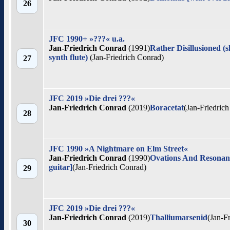
26
JFC 1990+ »???« u.a.
Jan-Friedrich Conrad
(1991)
Rather Disillusioned (
synth flute)
(Jan-Friedrich Conrad)
27
JFC 2019 »Die drei ???«
Jan-Friedrich Conrad
(2019)
Boracetat
(Jan-Friedric
28
JFC 1990 »A Nightmare on Elm Street«
Jan-Friedrich Conrad
(1990)
Ovations And Resonant 
guitar]
(Jan-Friedrich Conrad)
29
JFC 2019 »Die drei ???«
Jan-Friedrich Conrad
(2019)
Thalliumarsenid
(Jan-F
30