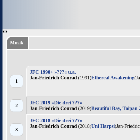
Musik
JFC 1990+ »???« u.a.
Jan-Friedrich Conrad
(1991)
Ethereal Awakening
(J
1
JFC 2019 »Die drei ???«
2
Jan-Friedrich Conrad
(2019)
Beautiful Bay, Taipan 
JFC 2018 »Die drei ???«
Jan-Friedrich Conrad
(2018)
Uni Harpsi
(Jan-Friedri
3