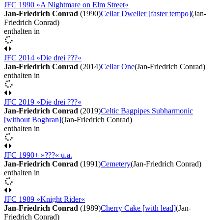
JFC 1990 »A Nightmare on Elm Street«
Jan-Friedrich Conrad
(1990)
Cellar Dweller [faster tempo]
(Jan-
Friedrich Conrad)
enthalten in
JFC 2014 »Die drei ???«
Jan-Friedrich Conrad
(2014)
Cellar One
(Jan-Friedrich Conrad)
enthalten in
JFC 2019 »Die drei ???«
Jan-Friedrich Conrad
(2019)
Celtic Bagpipes Subharmonic
[without Boghran]
(Jan-Friedrich Conrad)
enthalten in
JFC 1990+ »???« u.a.
Jan-Friedrich Conrad
(1991)
Cemetery
(Jan-Friedrich Conrad)
enthalten in
JFC 1989 »Knight Rider«
Jan-Friedrich Conrad
(1989)
Cherry Cake [with lead]
(Jan-
Friedrich Conrad)