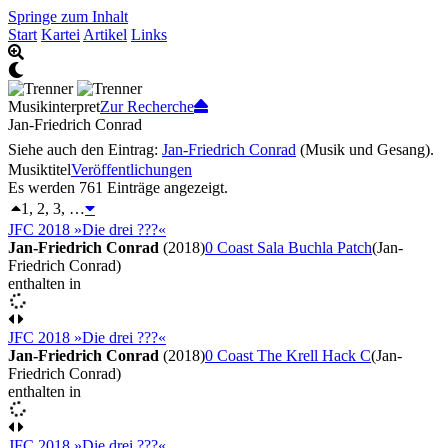
Springe zum Inhalt
Start
Kartei
Artikel
Links
Musikinterpret
Zur Recherche
Jan-Friedrich Conrad
Siehe auch den Eintrag:
Jan-Friedrich Conrad
(Musik und Gesang).
Musiktitel
Veröffentlichungen
Es werden 761 Einträge angezeigt.
1, 2, 3, …
JFC 2018 »Die drei ???«
Jan-Friedrich Conrad
(2018)
0 Coast Sala Buchla Patch
(Jan-
Friedrich Conrad)
enthalten in
JFC 2018 »Die drei ???«
Jan-Friedrich Conrad
(2018)
0 Coast The Krell Hack C
(Jan-
Friedrich Conrad)
enthalten in
JFC 2018 »Die drei ???«