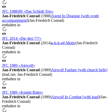
JFC 1988/89 »Das Schloß-Trio«
Jan-Friedrich Conrad
(1988)
Agent In Disguise [with synth
accompaniment]
(Jan-Friedrich Conrad)
enthalten in
JFC 2014 »Die drei ???«
Jan-Friedrich Conrad
(2014)
a-h-b-g#-Motiv
(Jan-Friedrich
Conrad)
enthalten in
JFC 1989 »Airwolf«
Jan-Friedrich Conrad
(1989)
Airwolf Fanfare [with church bells]
(trad./arr. Jan-Friedrich Conrad)
enthalten in
JFC 1989 »Knight Rider«
Jan-Friedrich Conrad
(1989)
Airwolf In Combat [with lead]
(Jan-
Friedrich Conrad)
enthalten in