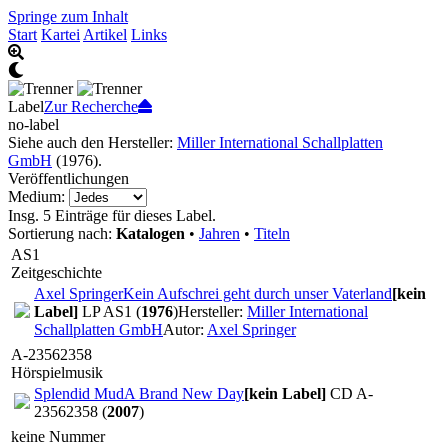
Springe zum Inhalt
Start
Kartei
Artikel
Links
Label
Zur Recherche
no-label
Siehe auch den Hersteller:
Miller International Schallplatten
GmbH
(1976).
Veröffentlichungen
Medium:
Insg. 5 Einträge für dieses Label.
Sortierung nach:
Katalogen
•
Jahren
•
Titeln
AS1
Zeitgeschichte
Axel Springer
Kein Aufschrei geht durch unser Vaterland
[kein
Label]
LP AS1 (
1976
)
Hersteller:
Miller International
Schallplatten GmbH
Autor:
Axel Springer
A-23562358
Hörspielmusik
Splendid Mud
A Brand New Day
[kein Label]
CD A-
23562358 (
2007
)
keine Nummer