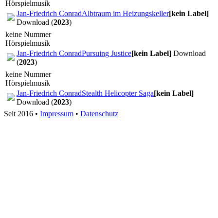
Hörspielmusik
Jan-Friedrich Conrad
Albtraum im Heizungskeller
[kein Label]
Download (
2023
)
keine Nummer
Hörspielmusik
Jan-Friedrich Conrad
Pursuing Justice
[kein Label]
Download
(
2023
)
keine Nummer
Hörspielmusik
Jan-Friedrich Conrad
Stealth Helicopter Saga
[kein Label]
Download (
2023
)
Seit 2016
•
Impressum
•
Datenschutz