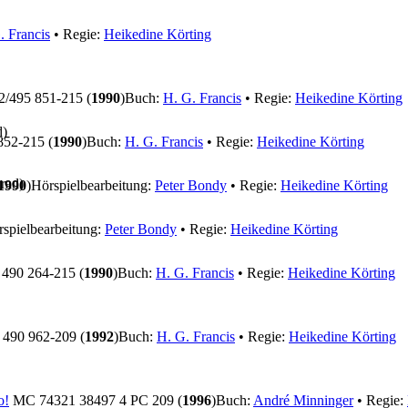
. Francis
• Regie:
Heikedine Körting
/495 851-215 (
1990
)
Buch:
H. G. Francis
• Regie:
Heikedine Körting
d)
52-215 (
1990
)
Buch:
H. G. Francis
• Regie:
Heikedine Körting
rad)
1990
)
Hörspielbearbeitung:
Peter Bondy
• Regie:
Heikedine Körting
spielbearbeitung:
Peter Bondy
• Regie:
Heikedine Körting
90 264-215 (
1990
)
Buch:
H. G. Francis
• Regie:
Heikedine Körting
490 962-209 (
1992
)
Buch:
H. G. Francis
• Regie:
Heikedine Körting
o!
MC 74321 38497 4 PC 209 (
1996
)
Buch:
André Minninger
• Regie: