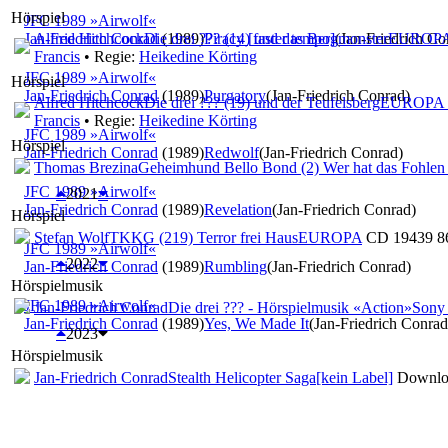
Hörspiel
JFC 1989 »Airwolf«
Jan-Friedrich Conrad
Alfred Hitchcock
Die drei ??? (14) und das Bergmonster
(1989)
Piracy [faster tempo]
(Jan-Friedrich Co
EUROPA
Francis
• Regie:
Heikedine Körting
JFC 1989 »Airwolf«
Hörspiel
Jan-Friedrich Conrad
(1989)
Purgatory
(Jan-Friedrich Conrad)
Alfred Hitchcock
Die drei ??? (19) und der Teufelsberg
EUROPA 
Francis
• Regie:
Heikedine Körting
JFC 1989 »Airwolf«
Hörspiel
Jan-Friedrich Conrad
(1989)
Redwolf
(Jan-Friedrich Conrad)
Thomas Brezina
Geheimhund Bello Bond (2) Wer hat das Fohlen 
JFC 1989 »Airwolf«
2021
Jan-Friedrich Conrad
(1989)
Revelation
(Jan-Friedrich Conrad)
Hörspiel
Stefan Wolf
TKKG (219) Terror frei Haus
EUROPA
CD 19439 86
JFC 1989 »Airwolf«
2022
Jan-Friedrich Conrad
(1989)
Rumbling
(Jan-Friedrich Conrad)
Hörspielmusik
JFC 1989 »Airwolf«
Jan-Friedrich Conrad
Die drei ??? - Hörspielmusik «Action»
Sony
Jan-Friedrich Conrad
(1989)
Yes, We Made It
(Jan-Friedrich Conrad
2023
Hörspielmusik
Jan-Friedrich Conrad
Stealth Helicopter Saga
[kein Label]
Downlo