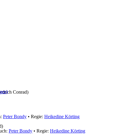
gen)
iedrich Conrad)
h:
Peter Bondy
• Regie:
Heikedine Körting
d)
uch:
Peter Bondy
• Regie:
Heikedine Körting