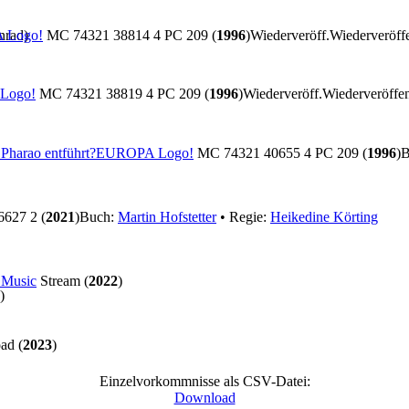
nrad)
 Logo!
MC 74321 38814 4 PC 209 (
1996
)
Wiederveröff.
Wiederveröff
Logo!
MC 74321 38819 4 PC 209 (
1996
)
Wiederveröff.
Wiederveröffe
Pharao entführt?
EUROPA Logo!
MC 74321 40655 4 PC 209 (
1996
)
B
627 2 (
2021
)
Buch:
Martin Hofstetter
• Regie:
Heikedine Körting
 Music
Stream (
2022
)
)
ad (
2023
)
Einzelvorkommnisse als CSV-Datei:
Download