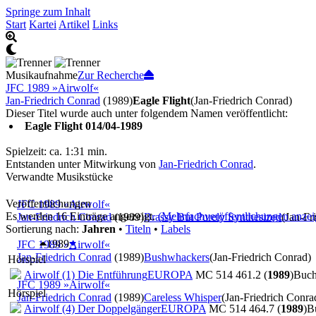
Springe zum Inhalt
Start
Kartei
Artikel
Links
Musikaufnahme
Zur Recherche
JFC 1989 »Airwolf«
Jan-Friedrich Conrad
(1989)
Eagle Flight
(Jan-Friedrich Conrad)
Dieser Titel wurde auch unter folgendem Namen veröffentlicht:
Eagle Flight 014/04-1989
Spielzeit: ca. 1:31 min.
Entstanden unter Mitwirkung von
Jan-Friedrich Conrad
.
Verwandte Musikstücke
Veröffentlichungen
JFC 1989 »Airwolf«
Es werden 16 Einträge angezeigt.
(Mehrfachveröffentlichungen anzei
Jan-Friedrich Conrad
(1989)
Brassy But Purely Synthesized
(Jan-Fr
Sortierung nach:
Jahren
•
Titeln
•
Labels
1989
JFC 1989 »Airwolf«
Jan-Friedrich Conrad
(1989)
Bushwhackers
(Jan-Friedrich Conrad)
Hörspiel
Airwolf (1) Die Entführung
EUROPA
MC 514 461.2 (
1989
)
Buc
JFC 1989 »Airwolf«
Hörspiel
Jan-Friedrich Conrad
(1989)
Careless Whisper
(Jan-Friedrich Conra
Airwolf (4) Der Doppelgänger
EUROPA
MC 514 464.7 (
1989
)
B