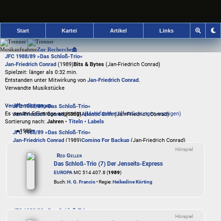
Start
Kartei
Artikel
Links
Musikaufnahme
Zur Recherche
JFC 1988/89 »Das Schloß-Trio«
Jan-Friedrich Conrad
(1989)
Bits & Bytes
(Jan-Friedrich Conrad)
Spielzeit: länger als 0:32 min.
Entstanden unter Mitwirkung von
Jan-Friedrich Conrad
.
Verwandte Musikstücke
Veröffentlichungen
JFC 1988/89 »Das Schloß-Trio«
Es werden 5 Einträge angezeigt.
(Mehrfachveröffentlichungen anzeigen)
Jan-Friedrich Conrad
(1989)
Atlantic Drift
(Jan-Friedrich Conrad)
Sortierung nach:
Jahren
•
Titeln
•
Labels
1989
JFC 1988/89 »Das Schloß-Trio«
Jan-Friedrich Conrad
(1989)
Coming For Backup
(Jan-Friedrich Conrad)
Hörspiel
Red Geller
JFC 1988/89 »Das Schloß-Trio«
Das Schloß-Trio (7) Der Jenseits-Express
Jan-Friedrich Conrad
(1989)
Condor Flight
(Jan-Friedrich Conrad)
EUROPA
MC 514 407.8 (
1989
)
Buch:
H. G. Francis
• Regie:
Heikedine Körting
JFC 1988/89 »Das Schloß-Trio«
Jan-Friedrich Conrad
(1989)
Cross Steps
(Jan-Friedrich Conrad)
JFC 1988/89 »Das Schloß-Trio«
Hörspiel
Jan-Friedrich Conrad
(1989)
Cut To The Quick
(Jan-Friedrich Conrad)