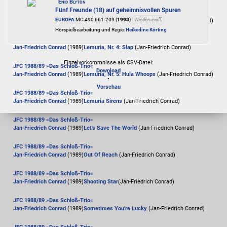
Enid Blyton
Fünf Freunde (18) auf geheimnisvollen Spuren
JFC 1988/89 »Das Schloß-Trio«
EUROPA
MC 490 661-209 (
1993
)
Wiederveröff.
Jan-Friedrich Conrad
(1989)
Lemuria, Nr. 3: High Tension
(Jan-Friedrich Conrad)
Hörspielbearbeitung und Regie:
Heikedine Körting
JFC 1988/89 »Das Schloß-Trio«
Jan-Friedrich Conrad
(1989)
Lemuria, Nr. 4: Slap
(Jan-Friedrich Conrad)
Einzelvorkommnisse als CSV-Datei:
JFC 1988/89 »Das Schloß-Trio«
Download
Jan-Friedrich Conrad
(1989)
Lemuria, Nr. 5: Hula Whoops
(Jan-Friedrich Conrad)
•
Vorschau
JFC 1988/89 »Das Schloß-Trio«
Jan-Friedrich Conrad
(1989)
Lemuria Sirens
(Jan-Friedrich Conrad)
JFC 1988/89 »Das Schloß-Trio«
Jan-Friedrich Conrad
(1989)
Let's Save The World
(Jan-Friedrich Conrad)
JFC 1988/89 »Das Schloß-Trio«
Jan-Friedrich Conrad
(1989)
Out Of Reach
(Jan-Friedrich Conrad)
JFC 1988/89 »Das Schloß-Trio«
Jan-Friedrich Conrad
(1989)
Shooting Star
(Jan-Friedrich Conrad)
JFC 1988/89 »Das Schloß-Trio«
Jan-Friedrich Conrad
(1989)
Sometimes You're Lucky
(Jan-Friedrich Conrad)