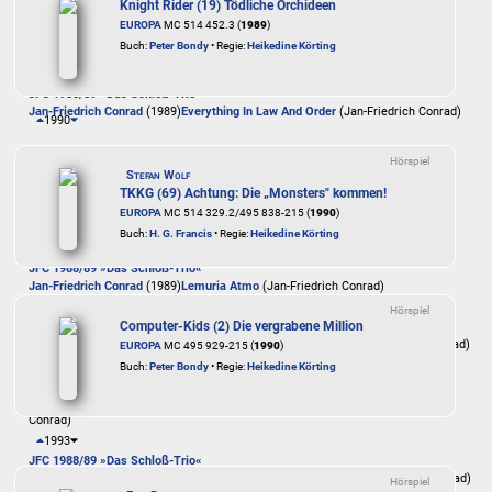
Knight Rider (19) Tödliche Orchideen
EUROPA
MC 514 452.3 (
1989
)
JFC 1988/89 »Das Schloß-Trio«
Buch:
Peter Bondy
• Regie:
Heikedine Körting
Jan-Friedrich Conrad
(1989)
DST-Interlude, No. 13
(Jan-Friedrich Conrad)
JFC 1988/89 »Das Schloß-Trio«
Jan-Friedrich Conrad
(1989)
Everything In Law And Order
(Jan-Friedrich Conrad)
1990
JFC 1988/89 »Das Schloß-Trio«
Hörspiel
Jan-Friedrich Conrad
(1989)
Hot To Trot
(Jan-Friedrich Conrad)
Stefan Wolf
TKKG (69) Achtung: Die „Monsters" kommen!
JFC 1988/89 »Das Schloß-Trio«
EUROPA
MC 514 329.2/495 838-215 (
1990
)
Jan-Friedrich Conrad
(1989)
Hysteria
(Jan-Friedrich Conrad)
Buch:
H. G. Francis
• Regie:
Heikedine Körting
JFC 1988/89 »Das Schloß-Trio«
Jan-Friedrich Conrad
(1989)
Lemuria Atmo
(Jan-Friedrich Conrad)
Hörspiel
Computer-Kids (2) Die vergrabene Million
JFC 1988/89 »Das Schloß-Trio«
Jan-Friedrich Conrad
(1989)
Lemuria, Nr. 1 [with overdubs]
(Jan-Friedrich Conrad)
EUROPA
MC 495 929-215 (
1990
)
Buch:
Peter Bondy
• Regie:
Heikedine Körting
JFC 1988/89 »Das Schloß-Trio«
Jan-Friedrich Conrad
(1989)
Lemuria, Nr. 1 [without overdubs]
(Jan-Friedrich
Conrad)
1993
JFC 1988/89 »Das Schloß-Trio«
Jan-Friedrich Conrad
(1989)
Lemuria, Nr. 2: Coffin Mystery
(Jan-Friedrich Conrad)
Hörspiel