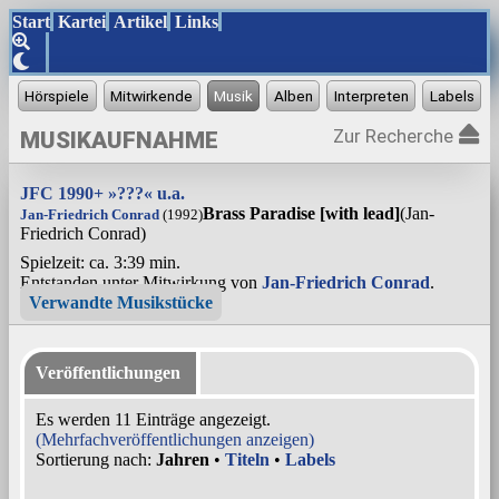
Start
Kartei
Artikel
Links
Zur Recherche
MUSIKAUFNAHME
JFC 1990+ »???« u.a.
Brass Paradise [with lead]
(Jan-
Jan-Friedrich Conrad
(1992)
Friedrich Conrad)
Spielzeit: ca. 3:39 min.
Entstanden unter Mitwirkung von
Jan-Friedrich Conrad
.
Verwandte Musikstücke
Veröffentlichungen
Es werden 11 Einträge angezeigt.
(Mehrfachveröffentlichungen anzeigen)
Sortierung nach:
Jahren
•
Titeln
•
Labels