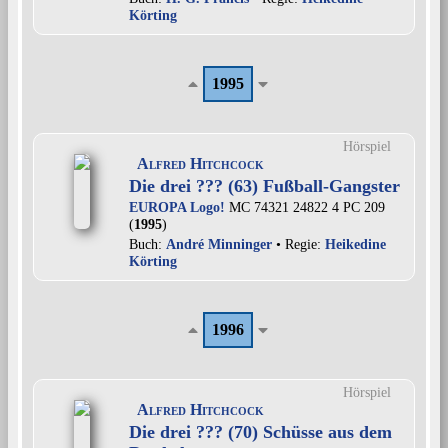
Körting
1995
Hörspiel
Alfred Hitchcock
Die drei ??? (63) Fußball-Gangster
EUROPA Logo!
MC 74321 24822 4 PC 209
(
1995
)
Buch:
André Minninger
• Regie:
Heikedine
Körting
1996
Hörspiel
Alfred Hitchcock
Die drei ??? (70) Schüsse aus dem