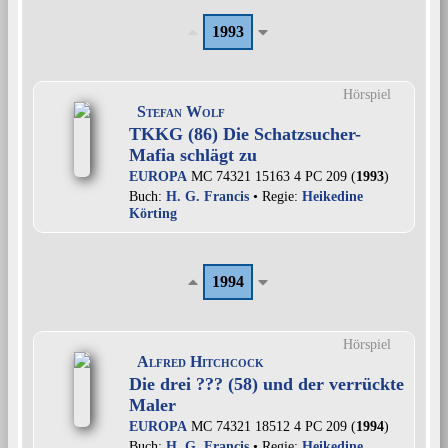
1993
Hörspiel
Stefan Wolf
TKKG (86) Die Schatzsucher-
Mafia schlägt zu
EUROPA
MC 74321 15163 4 PC 209 (
1993
)
Buch:
H. G. Francis
• Regie:
Heikedine
Körting
1994
Hörspiel
Alfred Hitchcock
Die drei ??? (58) und der verrückte
Maler
EUROPA
MC 74321 18512 4 PC 209 (
1994
)
Buch:
H. G. Francis
• Regie:
Heikedine