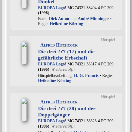
Dunkel
EUROPA Logo!
MC 74321 38494 4 PC 209
(
1996
)
Buch:
Dirk Anton
und
André Minninger
•
Regie:
Heikedine Körting
Hörspiel
Alfred Hitchcock
Die drei ??? (17) und die
gefährliche Erbschaft
EUROPA Logo!
MC 74321 38817 4 PC 209
(
1996
)
Wiederveröff.
Hörspielbearbeitung:
H. G. Francis
• Regie:
Heikedine Körting
Hörspiel
Alfred Hitchcock
Die drei ??? (28) und der
Doppelgänger
EUROPA Logo!
MC 74321 38828 4 PC 209
(
1996
)
Wiederveröff.