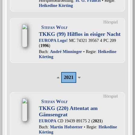
Hörspielbearbeitung:
H. G. Francis
• Regie:
Heikedine Körting
Hörspiel
Stefan Wolf
TKKG (99) Hilflos in eisiger Nacht
EUROPA Logo!
MC 74321 39567 4 PC 209
(
1996
)
Buch:
André Minninger
• Regie:
Heikedine
Körting
2021
Hörspiel
Stefan Wolf
TKKG (220) Attentat am
Gämsengrat
EUROPA
CD 19439 89175 2 (
2021
)
Buch:
Martin Hofstetter
• Regie:
Heikedine
Körting