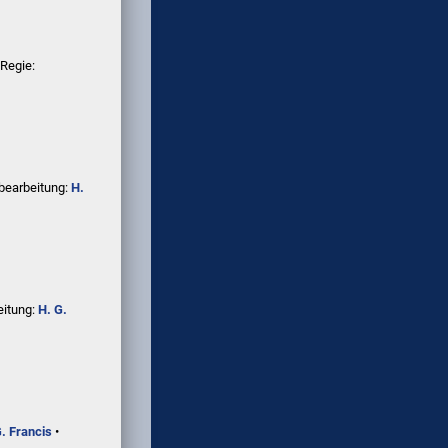
 Regie:
bearbeitung:
H.
eitung:
H. G.
G. Francis
•