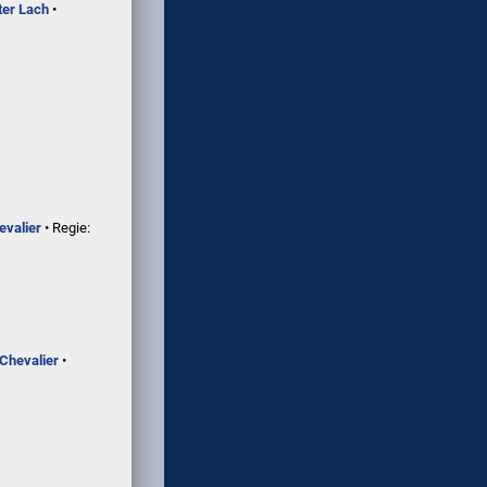
ter Lach
•
evalier
• Regie:
Chevalier
•