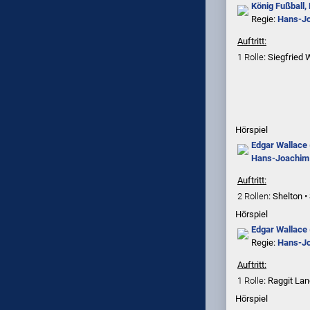
König Fußball, 
Regie:
Hans-J
Auftritt:
1 Rolle
: Siegfried 
Hörspiel
Edgar Wallace
Hans-Joachim
Auftritt:
2 Rollen
: Shelton •
Hörspiel
Edgar Wallace
Regie:
Hans-J
Auftritt:
1 Rolle
: Raggit La
Hörspiel