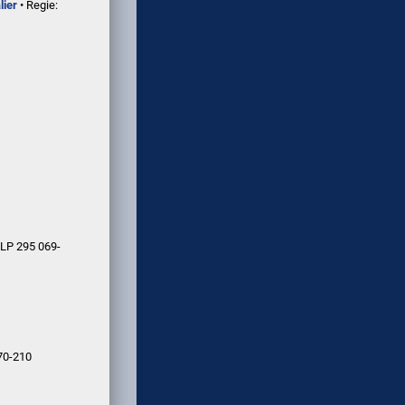
lier
• Regie:
LP 295 069-
70-210