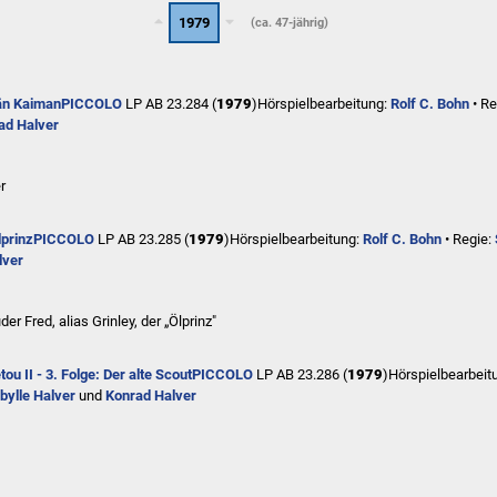
1979
(ca. 47-jährig)
än Kaiman
PICCOLO
LP AB 23.284 (
1979
)
Hörspielbearbeitung:
Rolf C. Bohn
• Re
ad Halver
r
lprinz
PICCOLO
LP AB 23.285 (
1979
)
Hörspielbearbeitung:
Rolf C. Bohn
• Regie:
lver
der Fred, alias Grinley, der „Ölprinz"
ou II - 3. Folge: Der alte Scout
PICCOLO
LP AB 23.286 (
1979
)
Hörspielbearbeit
ibylle Halver
und
Konrad Halver