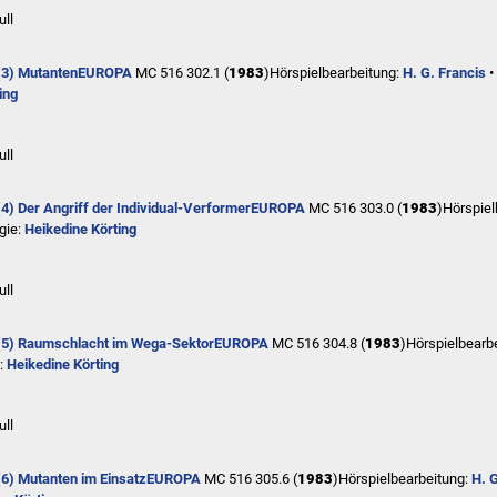
ull
(3) Mutanten
EUROPA
MC 516 302.1 (
1983
)
Hörspielbearbeitung:
H. G. Francis
•
ing
ull
4) Der Angriff der Individual-Verformer
EUROPA
MC 516 303.0 (
1983
)
Hörspiel
gie:
Heikedine Körting
ull
(5) Raumschlacht im Wega-Sektor
EUROPA
MC 516 304.8 (
1983
)
Hörspielbearb
:
Heikedine Körting
ull
6) Mutanten im Einsatz
EUROPA
MC 516 305.6 (
1983
)
Hörspielbearbeitung:
H. 