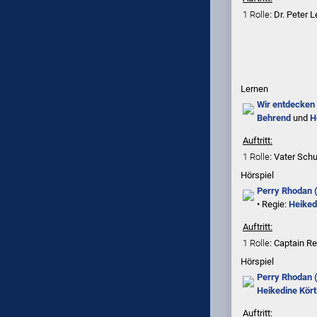
1 Rolle
: Dr. Peter 
Lernen
Wir entdecken
Behrend
und
H
Auftritt:
1 Rolle
: Vater Sc
Hörspiel
Perry Rhodan
• Regie:
Heiked
Auftritt:
1 Rolle
: Captain Re
Hörspiel
Perry Rhodan (
Heikedine Kört
Auftritt: