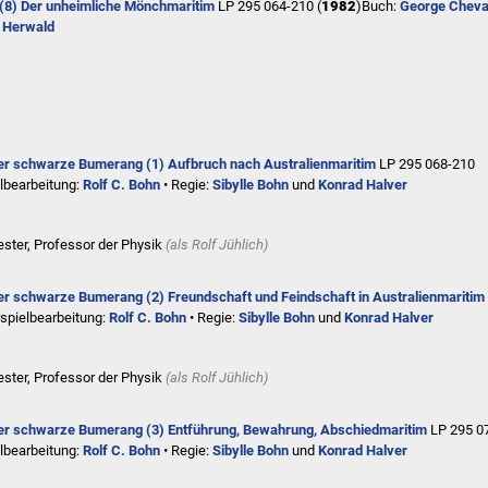
 (8) Der unheimliche Mönch
maritim
LP 295 064-210 (
1982
)
Buch:
George Cheva
 Herwald
er schwarze Bumerang (1) Aufbruch nach Australien
maritim
LP 295 068-210
lbearbeitung:
Rolf C. Bohn
• Regie:
Sibylle Bohn
und
Konrad Halver
Lester, Professor der Physik
(als
Rolf Jühlich
)
er schwarze Bumerang (2) Freundschaft und Feindschaft in Australien
maritim
spielbearbeitung:
Rolf C. Bohn
• Regie:
Sibylle Bohn
und
Konrad Halver
Lester, Professor der Physik
(als
Rolf Jühlich
)
er schwarze Bumerang (3) Entführung, Bewahrung, Abschied
maritim
LP 295 0
lbearbeitung:
Rolf C. Bohn
• Regie:
Sibylle Bohn
und
Konrad Halver