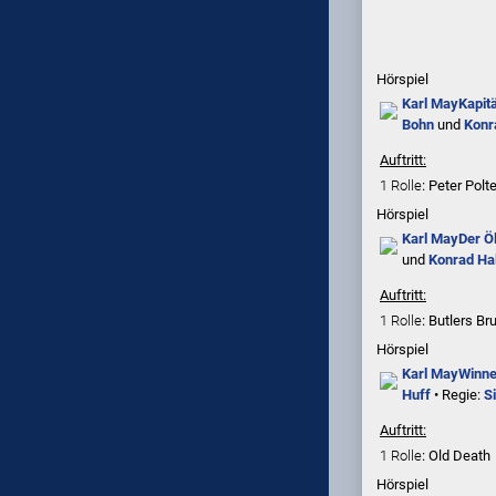
Hörspiel
Karl May
Kapit
Bohn
und
Konr
Auftritt:
1 Rolle
: Peter Polte
Hörspiel
Karl May
Der Ö
und
Konrad Ha
Auftritt:
1 Rolle
: Butlers Bru
Hörspiel
Karl May
Winnet
Huff
• Regie:
S
Auftritt:
1 Rolle
: Old Death
Hörspiel