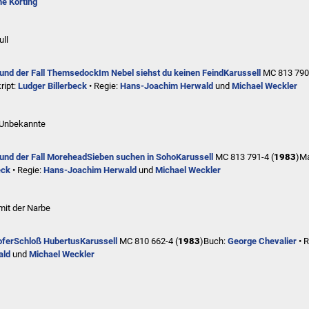
ne Körting
ull
 und der Fall Themsedock
Im Nebel siehst du keinen Feind
Karussell
MC 813 790
ript:
Ludger Billerbeck
• Regie:
Hans-Joachim Herwald
und
Michael Weckler
 Unbekannte
und der Fall Morehead
Sieben suchen in Soho
Karussell
MC 813 791-4 (
1983
)
Ma
eck
• Regie:
Hans-Joachim Herwald
und
Michael Weckler
mit der Narbe
ofer
Schloß Hubertus
Karussell
MC 810 662-4 (
1983
)
Buch:
George Chevalier
• R
ald
und
Michael Weckler