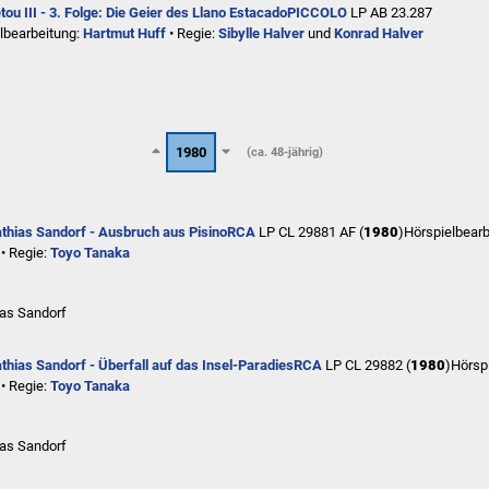
ou III - 3. Folge: Die Geier des Llano Estacado
PICCOLO
LP AB 23.287
lbearbeitung:
Hartmut Huff
• Regie:
Sibylle Halver
und
Konrad Halver
1980
(ca. 48-jährig)
thias Sandorf - Ausbruch aus Pisino
RCA
LP CL 29881 AF (
1980
)
Hörspielbearb
• Regie:
Toyo Tanaka
ias Sandorf
thias Sandorf - Überfall auf das Insel-Paradies
RCA
LP CL 29882 (
1980
)
Hörsp
• Regie:
Toyo Tanaka
ias Sandorf