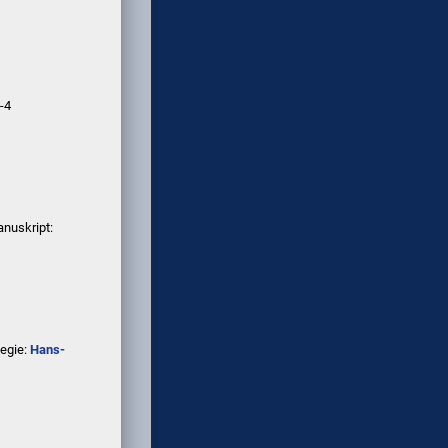
-4
nuskript:
egie:
Hans-