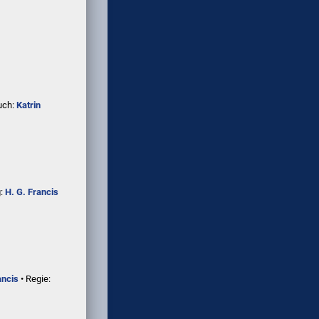
uch:
Katrin
g:
H. G. Francis
ancis
• Regie: