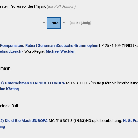
Lester, Professor der Physik
(als
Rolf Jühlich
)
1983
(ca. 51-jährig)
 Komponisten: Robert Schumann
Deutsche Grammophon
LP 2574 109 (
1983
)
B
elmut Lesch
• Wort-Regie:
Michael Weckler
humann
 (1) Unternehmen STARDUST
EUROPA
MC 516 300.5 (
1983
)
Hörspielbearbeitun
ine Körting
ginald Bull
2) Die dritte Macht
EUROPA
MC 516 301.3 (
1983
)
Hörspielbearbeitung:
H. G. Fr
ing