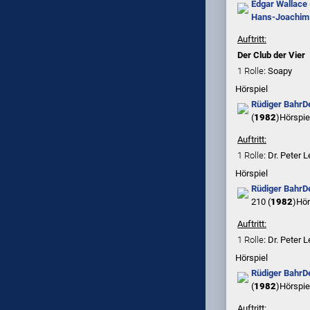
Edgar Wallace
Hans-Joachim
Auftritt:
Der Club der Vier
1 Rolle
: Soapy
Hörspiel
Rüdiger Bahr
D
(
1982
)
Hörspie
Auftritt:
1 Rolle
: Dr. Peter 
Hörspiel
Rüdiger Bahr
D
210 (
1982
)
Hör
Auftritt:
1 Rolle
: Dr. Peter 
Hörspiel
Rüdiger Bahr
D
(
1982
)
Hörspie
Auftritt: