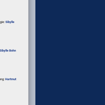
gie:
Sibylle
Sibylle Bohn
ung:
Hartmut