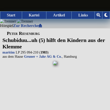
Start
Kartei
Artikel
Links
Hörspiel
Zur Recherche
Peter Riesenburg
Schubiduu...uh (5) hilft den Kindern aus der
Klemme
maritim
LP 295 094-210 (
1983
)
aus dem Hause
Gruner + Jahr AG & Co.
, Hamburg