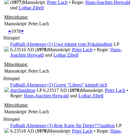
(
1977
)
Manuskript:
Peter Lach
• Regie:
Hans-Joachim Herwald
und
Lothar Zibell
Mitwirkung:
Manuskript: Peter Lach
1978
Hörspiel
Fußball-Abenteuer (1) Uwe träumt vom Pokal
auditon
LP
6.23516 AD (
1978
)
Manuskript:
Peter Lach
• Regie:
Hans-
Joachim Herwald
und
Lothar Zibell
Mitwirkung:
Manuskript: Peter Lach
Hörspiel
Fußball-Abenteuer (2) Georg "Libero" kämpft sich
durch
auditon
LP 6.23517 AD (
1978
)
Manuskript:
Peter Lach
•
Regie:
Hans-Joachim Herwald
und
Lothar Zibell
Mitwirkung:
Manuskript: Peter Lach
Hörspiel
Fußball-Abenteuer (3) Rote Karte für Dieter???
auditon
LP
6.23518 AD (
1978
)
Manuskript:
Peter Lach
• Regie:
Hans-