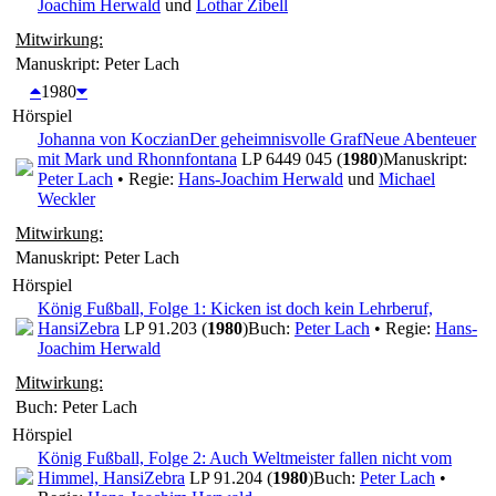
Joachim Herwald
und
Lothar Zibell
Mitwirkung:
Manuskript: Peter Lach
1980
Hörspiel
Johanna von Koczian
Der geheimnisvolle Graf
Neue Abenteuer
mit Mark und Rhonn
fontana
LP 6449 045 (
1980
)
Manuskript:
Peter Lach
• Regie:
Hans-Joachim Herwald
und
Michael
Weckler
Mitwirkung:
Manuskript: Peter Lach
Hörspiel
König Fußball, Folge 1: Kicken ist doch kein Lehrberuf,
Hansi
Zebra
LP 91.203 (
1980
)
Buch:
Peter Lach
• Regie:
Hans-
Joachim Herwald
Mitwirkung:
Buch: Peter Lach
Hörspiel
König Fußball, Folge 2: Auch Weltmeister fallen nicht vom
Himmel, Hansi
Zebra
LP 91.204 (
1980
)
Buch:
Peter Lach
•