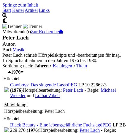
Springe zum Inhalt
Start
Kartei
Artikel
Links
Mitwirkende(r)
Zur Recherche
Peter Lach
Autor.
Buch
Musik
Peter Lach schrieb Hörspielskripte und -bearbeitungen für insg.
15 Sprachaufnahmen in den Jahren 1976 bis 1980.
Sortierung nach:
Jahren
•
Katalogen
•
Titeln
1976
Hörspiel
Cowboys: Das singende Lasso
PEG
LP 10 22662-3
(
1976
)
Hörspielbearbeitung:
Peter Lach
• Regie:
Michael
Weckler
und
Lothar Zibell
Mitwirkung:
Hörspielbearbeitung: Peter Lach
Hörspiel
Black Beauty - Eine lebensgefährliche Fuchsjagd
PEG
LP BB
229 270 (
1976
)
Hörspielbearbeitung:
Peter Lach
• Regie: