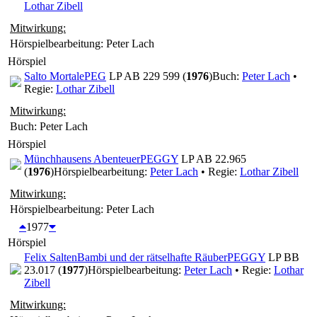
Lothar Zibell
Mitwirkung:
Hörspielbearbeitung: Peter Lach
Hörspiel
Salto Mortale
PEG
LP AB 229 599 (
1976
)
Buch:
Peter Lach
•
Regie:
Lothar Zibell
Mitwirkung:
Buch: Peter Lach
Hörspiel
Münchhausens Abenteuer
PEGGY
LP AB 22.965
(
1976
)
Hörspielbearbeitung:
Peter Lach
• Regie:
Lothar Zibell
Mitwirkung:
Hörspielbearbeitung: Peter Lach
1977
Hörspiel
Felix Salten
Bambi und der rätselhafte Räuber
PEGGY
LP BB
23.017 (
1977
)
Hörspielbearbeitung:
Peter Lach
• Regie:
Lothar
Zibell
Mitwirkung: