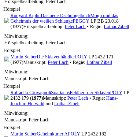
Hörspielbearbeitung: Peter Lach
Hörspiel
Rudyard Kiplin
Das neue Dschungelbuch
Mogli und das
Geheimnis der weißen Schlange
PEGGY
LP BB 23.018
(
1977
)
Hörspielbearbeitung:
Peter Lach
• Regie:
Lothar Zibell
Mitwirkung:
Hörspielbearbeitung: Peter Lach
Hörspiel
Martin Selber
Die Sklavenhändler
POLY
LP 2432 171
(
1977
)
Manuskript:
Peter Lach
• Regie:
Lothar Zibell
Mitwirkung:
Manuskript: Peter Lach
Hörspiel
Raffaello Giovagnoli
Spartacus
Feldherr der Sklaven
POLY
LP
2432 179 (
1977
)
Manuskript:
Peter Lach
• Regie:
Hans-
Joachim Herwald
und
Lothar Zibell
Mitwirkung:
Manuskript: Peter Lach
Hörspiel
Martin Selber
Geheimkurier A
POLY
LP 2432 182