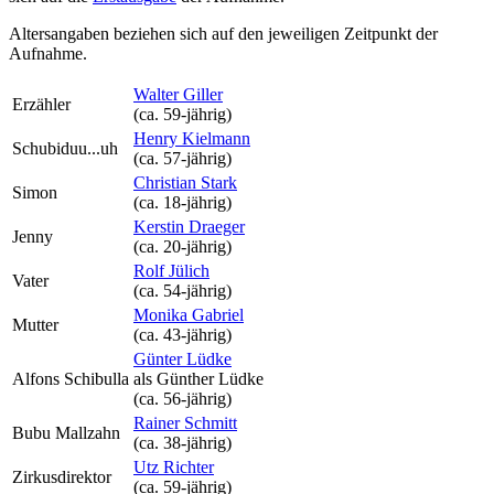
Altersangaben beziehen sich auf den jeweiligen
Zeitpunkt der
Aufnahme
.
Walter Giller
Erzähler
(ca. 59‑jährig)
Henry Kielmann
Schubiduu...uh
(ca. 57‑jährig)
Christian Stark
Simon
(ca. 18‑jährig)
Kerstin Draeger
Jenny
(ca. 20‑jährig)
Rolf Jülich
Vater
(ca. 54‑jährig)
Monika Gabriel
Mutter
(ca. 43‑jährig)
Günter Lüdke
Alfons Schibulla
als
Günther Lüdke
(ca. 56‑jährig)
Rainer Schmitt
Bubu Mallzahn
(ca. 38‑jährig)
Utz Richter
Zirkusdirektor
(ca. 59‑jährig)