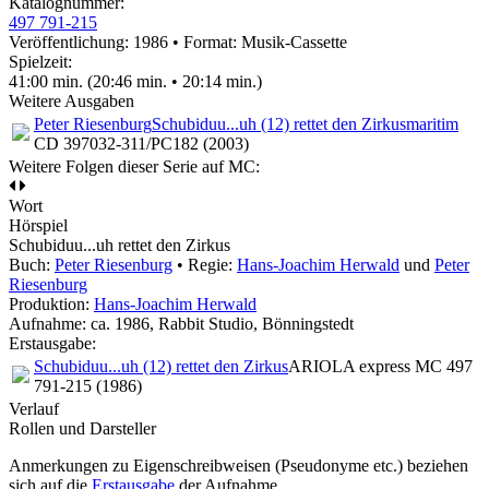
Katalognummer:
497 791-215
Veröffentlichung: 1986
•
Format: Musik-Cassette
Spielzeit:
41:00 min. (20:46 min. • 20:14 min.)
Weitere Ausgaben
Peter Riesenburg
Schubiduu...uh (12) rettet den Zirkus
maritim
CD 397032-311/PC182 (2003)
Weitere Folgen dieser Serie auf MC:
Wort
Hörspiel
Schubiduu...uh rettet den Zirkus
Buch:
Peter Riesenburg
• Regie:
Hans-Joachim Herwald
und
Peter
Riesenburg
Produktion:
Hans-Joachim Herwald
Aufnahme:
ca. 1986, Rabbit Studio, Bönningstedt
Erstausgabe:
Schubiduu...uh (12) rettet den Zirkus
ARIOLA express MC 497
791-215 (1986)
Verlauf
Rollen und Darsteller
Anmerkungen zu Eigenschreibweisen (Pseudonyme etc.) beziehen
sich auf die
Erstausgabe
der Aufnahme
.