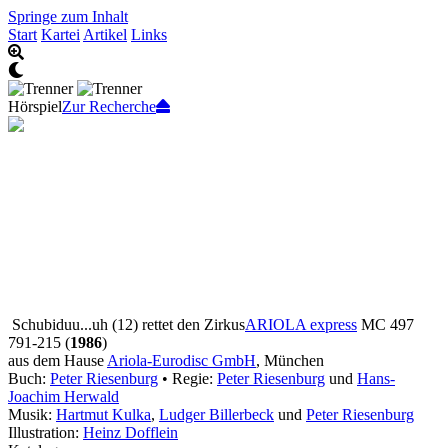
Springe zum Inhalt
Start
Kartei
Artikel
Links
Hörspiel
Zur Recherche
Schubiduu...uh (12) rettet den Zirkus
ARIOLA express
MC 497
791-215 (
1986
)
aus dem Hause
Ariola-Eurodisc GmbH
, München
Buch:
Peter Riesenburg
• Regie:
Peter Riesenburg
und
Hans-
Joachim Herwald
Musik:
Hartmut Kulka
,
Ludger Billerbeck
und
Peter Riesenburg
Illustration:
Heinz Dofflein