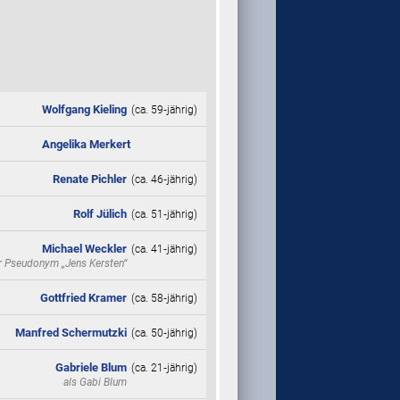
Wolfgang Kieling
(ca. 59‑jährig)
Angelika Merkert
Renate Pichler
(ca. 46‑jährig)
Rolf Jülich
(ca. 51‑jährig)
Michael Weckler
(ca. 41‑jährig)
er Pseudonym
„Jens Kersten“
Gottfried Kramer
(ca. 58‑jährig)
Manfred Schermutzki
(ca. 50‑jährig)
Gabriele Blum
(ca. 21‑jährig)
als
Gabi Blum