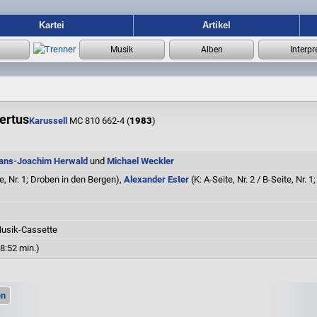
Kartei
Artikel
ertus
Karussell
MC 810 662-4 (
1983
)
ans-Joachim Herwald
und
Michael Weckler
e, Nr. 1; Droben in den Bergen),
Alexander Ester
(K: A-Seite, Nr. 2 / B-Seite, Nr
Musik-Cassette
28:52 min.)