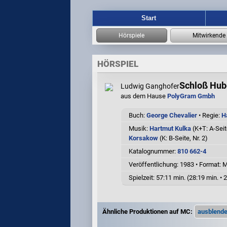
Start
HÖRSPIEL
Schloß Hub
Ludwig Ganghofer
aus dem Hause
PolyGram Gmbh
Buch:
George Chevalier
• Regie:
H
Musik:
Hartmut Kulka
(K+T: A-Seit
Korsakow
(K: B-Seite, Nr. 2)
Katalognummer:
810 662-4
Veröffentlichung: 1983
•
Format: 
Spielzeit:
57:11 min. (28:19 min. • 
Ähnliche Produktionen auf MC: