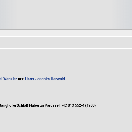
el Weckler
und
Hans-Joachim Herwald
Ganghofer
Schloß Hubertus
Karussell MC 810 662-4 (1983)