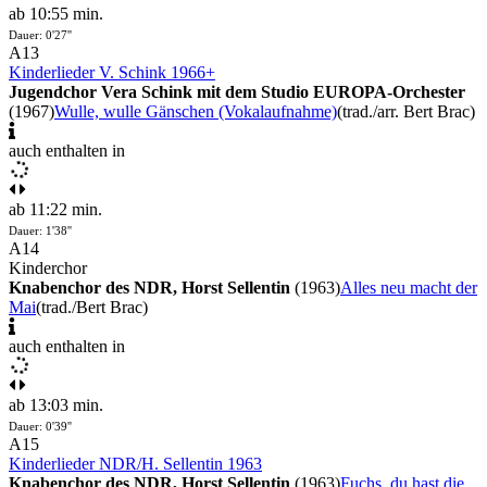
ab 10:55 min.
Dauer: 0'27''
A13
Kinderlieder V. Schink 1966+
Jugendchor Vera Schink mit dem Studio EUROPA-Orchester
(1967)
Wulle, wulle Gänschen (Vokalaufnahme)
(trad./arr. Bert Brac)
auch enthalten in
ab 11:22 min.
Dauer: 1'38''
A14
Kinderchor
Knabenchor des NDR, Horst Sellentin
(1963)
Alles neu macht der
Mai
(trad./Bert Brac)
auch enthalten in
ab 13:03 min.
Dauer: 0'39''
A15
Kinderlieder NDR/H. Sellentin 1963
Knabenchor des NDR, Horst Sellentin
(1963)
Fuchs, du hast die