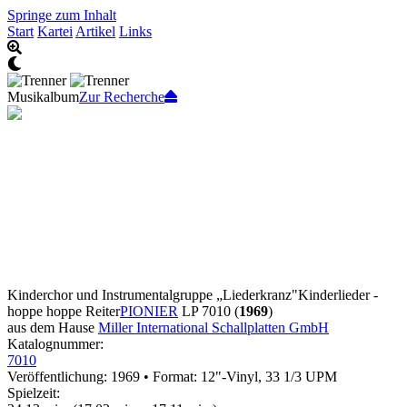
Springe zum Inhalt
Start
Kartei
Artikel
Links
Musikalbum
Zur Recherche
Kinderchor und Instrumentalgruppe „Liederkranz"
Kinderlieder -
hoppe hoppe Reiter
PIONIER
LP 7010 (
1969
)
aus dem Hause
Miller International Schallplatten GmbH
Katalognummer:
7010
Veröffentlichung: 1969
•
Format: 12"-Vinyl, 33 1/3 UPM
Spielzeit: