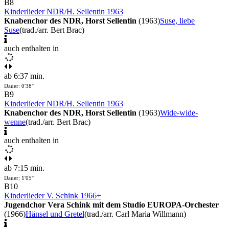
B8
Kinderlieder NDR/H. Sellentin 1963
Knabenchor des NDR, Horst Sellentin
(1963)
Suse, liebe
Suse
(trad./arr. Bert Brac)
auch enthalten in
ab 6:37 min.
Dauer: 0'38''
B9
Kinderlieder NDR/H. Sellentin 1963
Knabenchor des NDR, Horst Sellentin
(1963)
Wide-wide-
wenne
(trad./arr. Bert Brac)
auch enthalten in
ab 7:15 min.
Dauer: 1'05''
B10
Kinderlieder V. Schink 1966+
Jugendchor Vera Schink mit dem Studio EUROPA-Orchester
(1966)
Hänsel und Gretel
(trad./arr. Carl Maria Willmann)