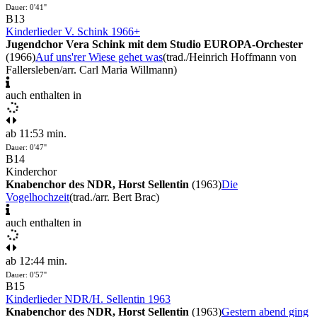
Dauer: 0'41''
B13
Kinderlieder V. Schink 1966+
Jugendchor Vera Schink mit dem Studio EUROPA-Orchester
(1966)
Auf uns'rer Wiese gehet was
(trad./Heinrich Hoffmann von
Fallersleben/arr. Carl Maria Willmann)
auch enthalten in
ab 11:53 min.
Dauer: 0'47''
B14
Kinderchor
Knabenchor des NDR, Horst Sellentin
(1963)
Die
Vogelhochzeit
(trad./arr. Bert Brac)
auch enthalten in
ab 12:44 min.
Dauer: 0'57''
B15
Kinderlieder NDR/H. Sellentin 1963
Knabenchor des NDR, Horst Sellentin
(1963)
Gestern abend ging