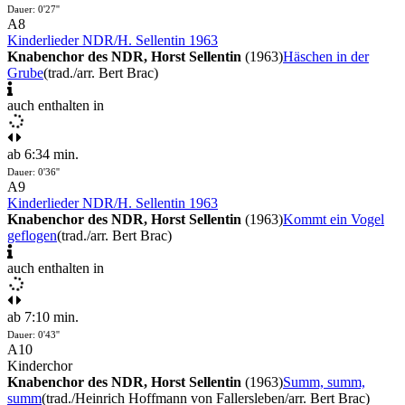
Dauer: 0'27''
A8
Kinderlieder NDR/H. Sellentin 1963
Knabenchor des NDR, Horst Sellentin
(1963)
Häschen in der
Grube
(trad./arr. Bert Brac)
auch enthalten in
ab 6:34 min.
Dauer: 0'36''
A9
Kinderlieder NDR/H. Sellentin 1963
Knabenchor des NDR, Horst Sellentin
(1963)
Kommt ein Vogel
geflogen
(trad./arr. Bert Brac)
auch enthalten in
ab 7:10 min.
Dauer: 0'43''
A10
Kinderchor
Knabenchor des NDR, Horst Sellentin
(1963)
Summ, summ,
summ
(trad./Heinrich Hoffmann von Fallersleben/arr. Bert Brac)