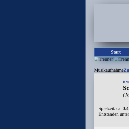
Start
Musikaufnahme
Zu
Kna
Sc
(J
Spielzeit: ca. 0:
Entstanden unte