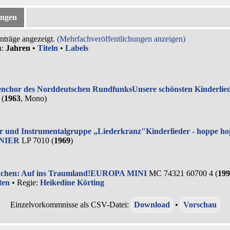
ungen
nträge angezeigt.
(Mehrfachveröffentlichungen anzeigen)
h:
Jahren
•
Titeln
•
Labels
nchor des Norddeutschen Rundfunks
Unsere schönsten Kinderlie
 (
1963
, Mono)
r und Instrumentalgruppe „Liederkranz"
Kinderlieder - hoppe h
NIER
LP 7010 (
1969
)
hen: Auf ins Traumland!
EUROPA MINI
MC 74321 60700 4 (
199
ten
• Regie:
Heikedine Körting
Einzelvorkommnisse als CSV-Datei:
Download
•
Vorschau