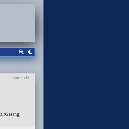
s
Kinderchor
DR
(Gesang).