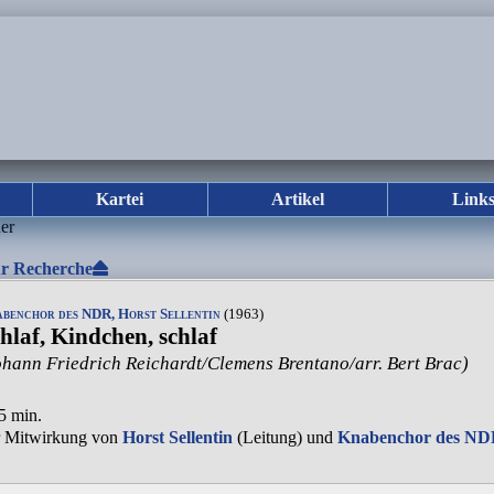
Kartei
Artikel
Link
r Recherche
benchor des NDR, Horst Sellentin
(1963)
hlaf, Kindchen, schlaf
ohann Friedrich Reichardt/Clemens Brentano/arr. Bert Brac)
45 min.
r Mitwirkung von
Horst Sellentin
(Leitung) und
Knabenchor des N