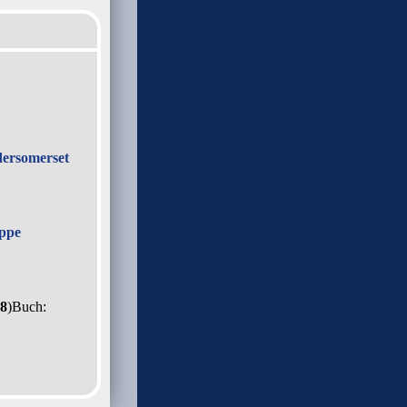
der
somerset
oppe
8
)
Buch: