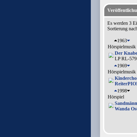
Veröffentlich
Es werden 3 Ei
Sortierung nac
1963
Hörspielmusik
Der Knabe
LP RL-579
1969
Hörspielmusik
Kindercho
Reiter
PIO
1998
Hörspiel
Sandmännc
Wanda Os