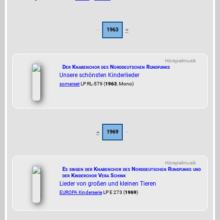
1963
Hörspielmusik
Der Knabenchor des Norddeutschen Rundfunks
Unsere schönsten Kinderlieder
somerset
LP RL-579 (
1963
, Mono)
1969
Hörspielmusik
Es singen der Knabenchor des Norddeutschen Rundfunks und
der Kinderchor Vera Schink
Lieder von großen und kleinen Tieren
EUROPA Kinderserie
LP E 273 (
1969
)