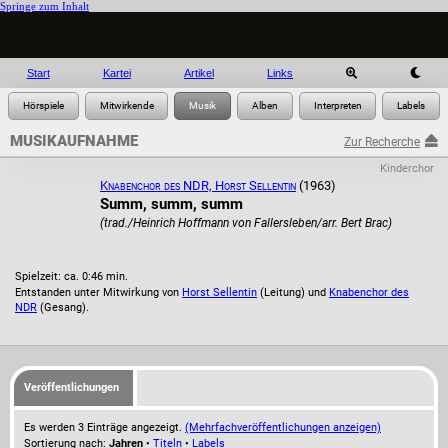
Springe zum Inhalt
Start
Kartei
Artikel
Links
MUSIKAUFNAHME
Zur Recherche
Kinderchor
Knabenchor des NDR, Horst Sellentin
(1963)
Summ, summ, summ
(trad./Heinrich Hoffmann von Fallersleben/arr. Bert Brac)
Spielzeit: ca. 0:46 min.
Entstanden unter Mitwirkung von
Horst Sellentin
(Leitung) und
Knabenchor des
NDR
(Gesang).
Veröffentlichungen
Es werden 3 Einträge angezeigt.
(Mehrfachveröffentlichungen anzeigen)
Sortierung nach:
Jahren
•
Titeln
•
Labels