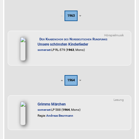
1963
Hörspielmusik
Der Knabenchor des Norddeutschen Rundfunks
Unsere schönsten Kinderlieder
somerset
LP RL-579 (
1963
, Mono)
1964
Lesung
Grimms Märchen
somerset
LP 588 (
1964
, Mono)
Regie:
Andreas Beurmann