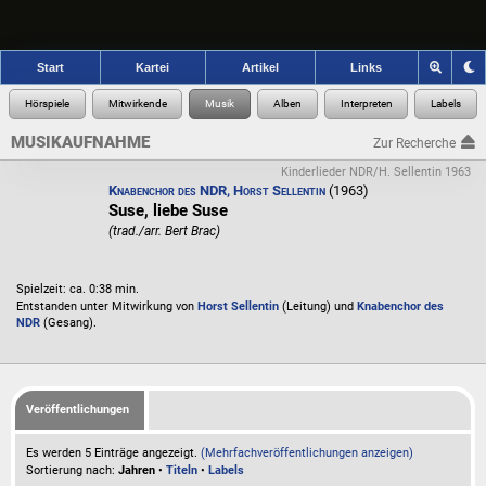
Start
Kartei
Artikel
Links
MUSIKAUFNAHME
Zur Recherche
Kinderlieder NDR/H. Sellentin 1963
Knabenchor des NDR, Horst Sellentin
(1963)
Suse, liebe Suse
(trad./arr. Bert Brac)
Spielzeit: ca. 0:38 min.
Entstanden unter Mitwirkung von
Horst Sellentin
(Leitung) und
Knabenchor des
NDR
(Gesang).
Veröffentlichungen
Es werden 5 Einträge angezeigt.
(Mehrfachveröffentlichungen anzeigen)
Sortierung nach:
Jahren
•
Titeln
•
Labels