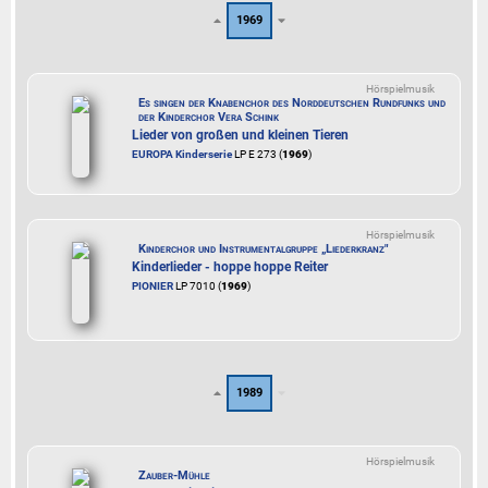
1969
Hörspielmusik
Es singen der Knabenchor des Norddeutschen Rundfunks und
der Kinderchor Vera Schink
Lieder von großen und kleinen Tieren
EUROPA Kinderserie
LP E 273 (
1969
)
Hörspielmusik
Kinderchor und Instrumentalgruppe „Liederkranz"
Kinderlieder - hoppe hoppe Reiter
PIONIER
LP 7010 (
1969
)
1989
Hörspielmusik
Zauber-Mühle