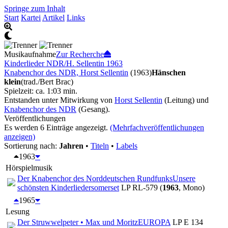
Springe zum Inhalt
Start
Kartei
Artikel
Links
Musikaufnahme
Zur Recherche
Kinderlieder NDR/H. Sellentin 1963
Knabenchor des NDR, Horst Sellentin
(1963)
Hänschen
klein
(trad./Bert Brac)
Spielzeit: ca. 1:03 min.
Entstanden unter Mitwirkung von
Horst Sellentin
(Leitung) und
Knabenchor des NDR
(Gesang).
Veröffentlichungen
Es werden 6 Einträge angezeigt.
(Mehrfachveröffentlichungen
anzeigen)
Sortierung nach:
Jahren
•
Titeln
•
Labels
1963
Hörspielmusik
Der Knabenchor des Norddeutschen Rundfunks
Unsere
schönsten Kinderlieder
somerset
LP RL-579 (
1963
, Mono)
1965
Lesung
Der Struwwelpeter • Max und Moritz
EUROPA
LP E 134