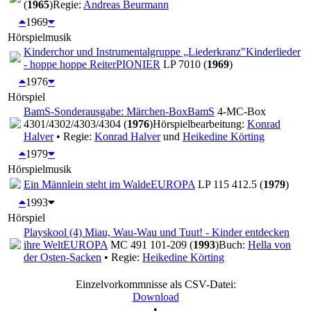
(
1965
)
Regie:
Andreas Beurmann
1969
Hörspielmusik
Kinderchor und Instrumentalgruppe „Liederkranz"
Kinderlieder
- hoppe hoppe Reiter
PIONIER
LP 7010 (
1969
)
1976
Hörspiel
BamS-Sonderausgabe: Märchen-Box
BamS
4-MC-Box
4301/4302/4303/4304 (
1976
)
Hörspielbearbeitung:
Konrad
Halver
• Regie:
Konrad Halver
und
Heikedine Körting
1979
Hörspielmusik
Ein Männlein steht im Walde
EUROPA
LP 115 412.5 (
1979
)
1993
Hörspiel
Playskool (4) Miau, Wau-Wau und Tuut! - Kinder entdecken
ihre Welt
EUROPA
MC 491 101-209 (
1993
)
Buch:
Hella von
der Osten-Sacken
• Regie:
Heikedine Körting
Einzelvorkommnisse als CSV-Datei:
Download
•