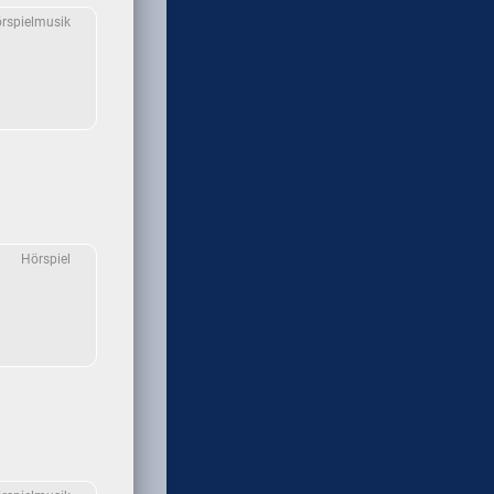
rspielmusik
Hörspiel