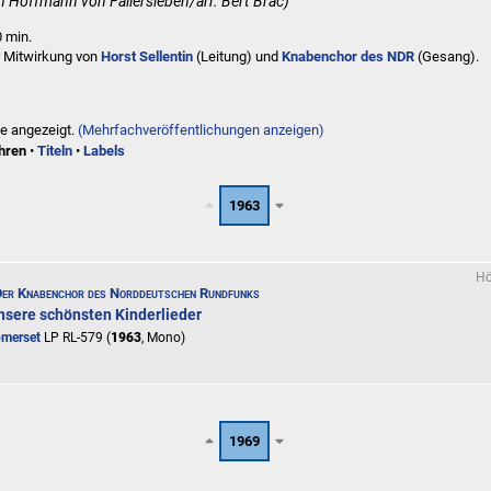
h Hoffmann von Fallersleben/arr. Bert Brac)
0 min.
r Mitwirkung von
Horst Sellentin
(Leitung) und
Knabenchor des NDR
(Gesang).
ge angezeigt.
(Mehrfachveröffentlichungen anzeigen)
hren
•
Titeln
•
Labels
1963
Hö
Der Knabenchor des Norddeutschen Rundfunks
nsere schönsten Kinderlieder
omerset
LP RL-579 (
1963
, Mono)
1969