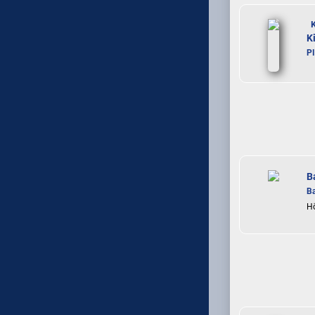
K
K
P
B
B
Hö