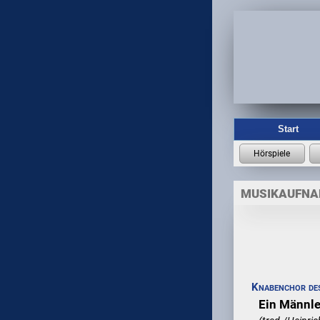
Start
MUSIKAUFN
Knabenchor de
Ein Männle