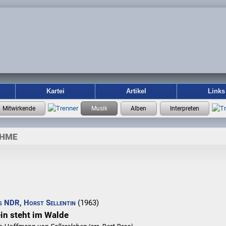
Kartei
Artikel
Links
AHME
s NDR, Horst Sellentin
(1963)
in steht im Walde