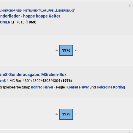
Hö
inderchor und Instrumentalgruppe „Liederkranz"
inderlieder - hoppe hoppe Reiter
IONIER
LP 7010 (
1969
)
1976
amS-Sonderausgabe: Märchen-Box
amS
4-MC-Box 4301/4302/4303/4304 (
1976
)
rspielbearbeitung:
Konrad Halver
• Regie:
Konrad Halver
und
Heikedine Körting
1979