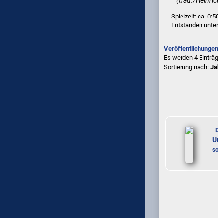
(trad./Heinric
Spielzeit: ca. 0:5
Entstanden unte
Veröffentlichungen
Es werden 4 Einträ
Sortierung nach:
Ja
U
s