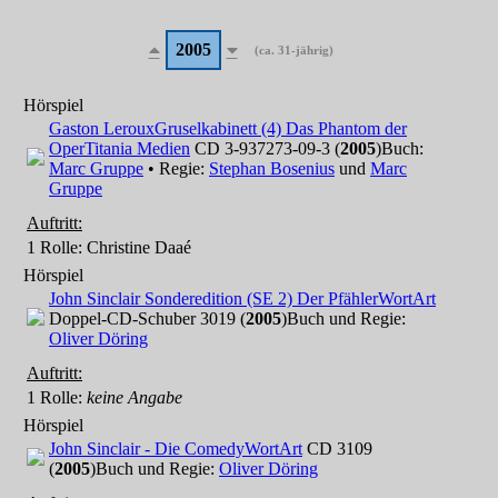
2005
(ca. 31-jährig)
Hörspiel
Gaston Leroux
Gruselkabinett (4) Das Phantom der
Oper
Titania Medien
CD 3-937273-09-3 (
2005
)
Buch:
Marc Gruppe
• Regie:
Stephan Bosenius
und
Marc
Gruppe
Auftritt:
1 Rolle
: Christine Daaé
Hörspiel
John Sinclair Sonderedition (SE 2) Der Pfähler
WortArt
Doppel-CD-Schuber 3019 (
2005
)
Buch und Regie:
Oliver Döring
Auftritt:
1 Rolle
:
keine Angabe
Hörspiel
John Sinclair - Die Comedy
WortArt
CD 3109
(
2005
)
Buch und Regie:
Oliver Döring