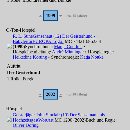
1 Rolle
: Moondreamerkind Blinkie
1999
(ca. 25-jährig)
O-Ton-Hörspiel
R. L. Stine
Gänsehaut (12) Der Geisterhund •
Babyterror
EUROPA Logo!
MC 74321 68623 4
(
1999
)
Synchronbuch:
Manja Condrus
•
Hörspielbearbeitung:
André Minninger
• Hörspielregie:
Heikedine Körting
• Synchronregie:
Katja Nottke
Auftritt:
Der Geisterhund
1 Rolle
: Fergie
2002
(ca. 28-jährig)
Hörspiel
Geisterjäger John Sinclair (19) Der Sensemann als
Hochzeitsgast
WortArt
MC 1200 (
2002
)
Buch und Regie:
Oliver Döring