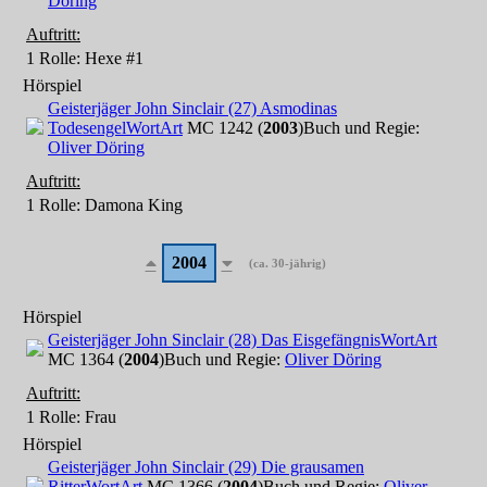
Döring
Auftritt:
1 Rolle
: Hexe #1
Hörspiel
Geisterjäger John Sinclair (27) Asmodinas
Todesengel
WortArt
MC 1242 (
2003
)
Buch und Regie:
Oliver Döring
Auftritt:
1 Rolle
: Damona King
2004
(ca. 30-jährig)
Hörspiel
Geisterjäger John Sinclair (28) Das Eisgefängnis
WortArt
MC 1364 (
2004
)
Buch und Regie:
Oliver Döring
Auftritt:
1 Rolle
: Frau
Hörspiel
Geisterjäger John Sinclair (29) Die grausamen
Ritter
WortArt
MC 1366 (
2004
)
Buch und Regie:
Oliver