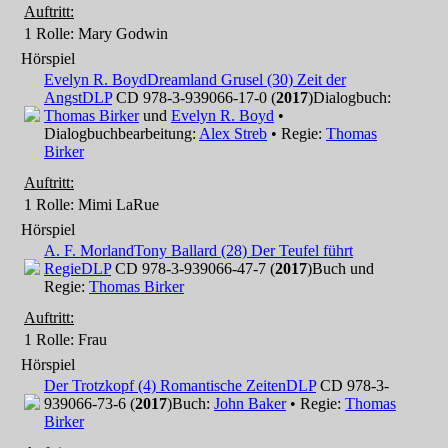
Auftritt:
1 Rolle
: Mary Godwin
Hörspiel
Evelyn R. Boyd
Dreamland Grusel (30) Zeit der
Angst
DLP
CD 978-3-939066-17-0 (
2017
)
Dialogbuch:
Thomas Birker
und
Evelyn R. Boyd
•
Dialogbuchbearbeitung:
Alex Streb
• Regie:
Thomas
Birker
Auftritt:
1 Rolle
: Mimi LaRue
Hörspiel
A. F. Morland
Tony Ballard (28) Der Teufel führt
Regie
DLP
CD 978-3-939066-47-7 (
2017
)
Buch und
Regie:
Thomas Birker
Auftritt:
1 Rolle
: Frau
Hörspiel
Der Trotzkopf (4) Romantische Zeiten
DLP
CD 978-3-
939066-73-6 (
2017
)
Buch:
John Baker
• Regie:
Thomas
Birker