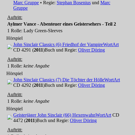
Marc Gruppe
• Regie:
Stephan Bosenius
und
Marc
Gruppe
Auftritt:
Aylmer Vance - Abenteuer eines Geistersehers - Teil 2
1 Rolle
: Lady Green-Sleeves
Hörspiel
John Sinclair Classics (6) Friedhof der Vampire
WortArt
CD 4291 (
2011
)
Buch und Regie:
Oliver Döring
Auftritt:
1 Rolle
:
keine Angabe
Hörspiel
John Sinclair Classics (7) Die Töchter der Hölle
WortArt
CD 4292 (
2011
)
Buch und Regie:
Oliver Döring
Auftritt:
1 Rolle
:
keine Angabe
Hörspiel
Geisterjäger John Sinclair (66) Hexenwahn
WortArt
CD
4472 (
2011
)
Buch und Regie:
Oliver Döring
Auftritt: