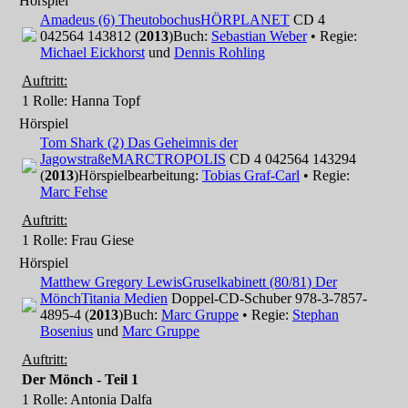
Hörspiel
Amadeus (6) Theutobochus
HÖRPLANET
CD 4
042564 143812 (
2013
)
Buch:
Sebastian Weber
• Regie:
Michael Eickhorst
und
Dennis Rohling
Auftritt:
1 Rolle
: Hanna Topf
Hörspiel
Tom Shark (2) Das Geheimnis der
Jagowstraße
MARCTROPOLIS
CD 4 042564 143294
(
2013
)
Hörspielbearbeitung:
Tobias Graf-Carl
• Regie:
Marc Fehse
Auftritt:
1 Rolle
: Frau Giese
Hörspiel
Matthew Gregory Lewis
Gruselkabinett (80/81) Der
Mönch
Titania Medien
Doppel-CD-Schuber 978-3-7857-
4895-4 (
2013
)
Buch:
Marc Gruppe
• Regie:
Stephan
Bosenius
und
Marc Gruppe
Auftritt:
Der Mönch - Teil 1
1 Rolle
: Antonia Dalfa