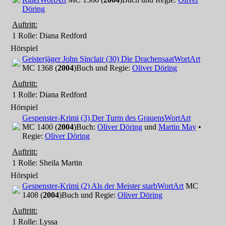
Döring
Auftritt:
1 Rolle
: Diana Redford
Hörspiel
Geisterjäger John Sinclair (30) Die Drachensaat
WortArt
MC 1368 (
2004
)
Buch und Regie:
Oliver Döring
Auftritt:
1 Rolle
: Diana Redford
Hörspiel
Gespenster-Krimi (3) Der Turm des Grauens
WortArt
MC 1400 (
2004
)
Buch:
Oliver Döring
und
Martin May
•
Regie:
Oliver Döring
Auftritt:
1 Rolle
: Sheila Martin
Hörspiel
Gespenster-Krimi (2) Als der Meister starb
WortArt
MC
1408 (
2004
)
Buch und Regie:
Oliver Döring
Auftritt:
1 Rolle
: Lyssa