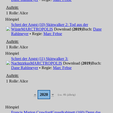
Auftritt:
1 Rolle
: Alice
Hörspiel
Schrei der Angst (10) Skinwalker 2: Tod aus der
Wüste
MARCTROPOLIS
Download (
2019
)
Buch:
Dane
Rahlmeyer
• Regie:
Marc Fehse
Auftritt:
1 Rolle
: Alice
Hörspiel
Schrei der Angst (11) Skinwalker 3:
Nachtzirkus
MARCTROPOLIS
Download (
2019
)
Buch:
Dane Rahlmeyer
• Regie:
Marc Fehse
Auftritt:
1 Rolle
: Alice
2020
(ca. 46-jährig)
Hörspiel
Francis Marion Crawford
Gruselkabinett (160) Denn das