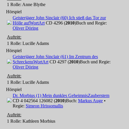
1 Rolle
: Anne Blythe
Hörspiel
Geisterjäger John Sinclair (60) Ich stieß das Tor zur
Hölle auf
WortArt
CD 4296 (
2010
)
Buch und Regie:
Oliver Döring
Auftritt:
1 Rolle
: Lucille Adams
Hörspiel
Geisterjäger John Sinclair (61) Im Zentrum des
Schreckens
WortArt
CD 4297 (
2010
)
Buch und Regie:
Oliver Döring
Auftritt:
1 Rolle
: Lucille Adams
Hörspiel
Dr. Morbius (1) Mein dunkles Geheimnis
Zauberstern
CD 4 042564 126082 (
2010
)
Buch:
Markus Auge
•
Regie:
Simeon Hrissomallis
Auftritt:
1 Rolle
: Kathleen Morbius