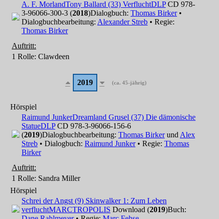
A. F. Morland
Tony Ballard (33) Verflucht
DLP
CD 978-
3-96066-300-3 (
2018
)
Dialogbuch:
Thomas Birker
•
Dialogbuchbearbeitung:
Alexander Streb
• Regie:
Thomas Birker
Auftritt:
1 Rolle
: Clawdeen
2019
(ca. 45-jährig)
Hörspiel
Raimund Junker
Dreamland Grusel (37) Die dämonische
Statue
DLP
CD 978-3-96066-156-6
(
2019
)
Dialogbuchbearbeitung:
Thomas Birker
und
Alex
Streb
• Dialogbuch:
Raimund Junker
• Regie:
Thomas
Birker
Auftritt:
1 Rolle
: Sandra Miller
Hörspiel
Schrei der Angst (9) Skinwalker 1: Zum Leben
verflucht
MARCTROPOLIS
Download (
2019
)
Buch:
Dane Rahlmeyer
• Regie:
Marc Fehse