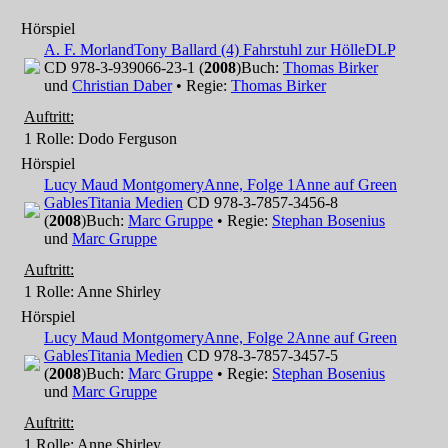
Hörspiel
A. F. Morland
Tony Ballard (4) Fahrstuhl zur Hölle
DLP
CD 978-3-939066-23-1 (
2008
)
Buch:
Thomas Birker
und
Christian Daber
• Regie:
Thomas Birker
Auftritt:
1 Rolle
: Dodo Ferguson
Hörspiel
Lucy Maud Montgomery
Anne, Folge 1
Anne auf Green
Gables
Titania Medien
CD 978-3-7857-3456-8
(
2008
)
Buch:
Marc Gruppe
• Regie:
Stephan Bosenius
und
Marc Gruppe
Auftritt:
1 Rolle
: Anne Shirley
Hörspiel
Lucy Maud Montgomery
Anne, Folge 2
Anne auf Green
Gables
Titania Medien
CD 978-3-7857-3457-5
(
2008
)
Buch:
Marc Gruppe
• Regie:
Stephan Bosenius
und
Marc Gruppe
Auftritt:
1 Rolle
: Anne Shirley