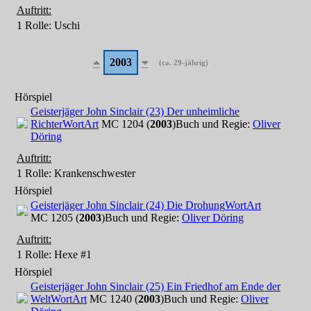
Auftritt:
1 Rolle
: Uschi
2003
(ca. 29-jährig)
Hörspiel
Geisterjäger John Sinclair (23) Der unheimliche
Richter
WortArt
MC 1204 (
2003
)
Buch und Regie:
Oliver
Döring
Auftritt:
1 Rolle
: Krankenschwester
Hörspiel
Geisterjäger John Sinclair (24) Die Drohung
WortArt
MC 1205 (
2003
)
Buch und Regie:
Oliver Döring
Auftritt:
1 Rolle
: Hexe #1
Hörspiel
Geisterjäger John Sinclair (25) Ein Friedhof am Ende der
Welt
WortArt
MC 1240 (
2003
)
Buch und Regie:
Oliver