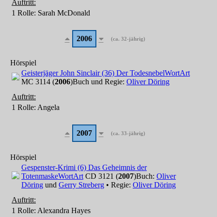
Auftritt:
1 Rolle
: Sarah McDonald
2006
(ca. 32-jährig)
Hörspiel
Geisterjäger John Sinclair (36) Der Todesnebel
WortArt
MC 3114 (
2006
)
Buch und Regie:
Oliver Döring
Auftritt:
1 Rolle
: Angela
2007
(ca. 33-jährig)
Hörspiel
Gespenster-Krimi (6) Das Geheimnis der
Totenmaske
WortArt
CD 3121 (
2007
)
Buch:
Oliver
Döring
und
Gerry Streberg
• Regie:
Oliver Döring
Auftritt:
1 Rolle
: Alexandra Hayes