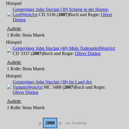
Hörspiel
Geisterjäger John Sinclair (39) Schreie in der Horror-
Gruft
WortArt
CD 3336 (
2007
)
Buch und Regie:
Oliver
Döring
Auftritt:
1 Rolle
: Ilona Marek
Hörspiel
Geisterjäger John Sinclair (40) Mein Todesurteil
WortArt
CD 3337 (
2007
)
Buch und Regie:
Oliver Döring
Auftritt:
1 Rolle
: Ilona Marek
Hörspiel
Geisterjäger John Sinclair (38) Im Land des
Vampirs
WortArt
MC 3488 (
2007
)
Buch und Regie:
Oliver Döring
Auftritt:
1 Rolle
: Ilona Marek
2008
(ca. 34-jährig)