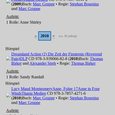
(
2009
)
Buch:
Marc Gruppe
• Regie:
Stephan Bosenius
und
Marc Gruppe
Auftritt:
1 Rolle
: Anne Shirley
2010
(ca. 36-jährig)
Hörspiel
Dreamland Action (2) Die Zeit der Finsternis (Reverend
Pain)
DLP
CD 978-3-939066-82-8 (
2010
)
Buch:
Thomas
Birker
und
Alexander Streb
• Regie:
Thomas Birker
Auftritt:
1 Rolle
: Sandy Randall
Hörspiel
Lucy Maud Montgomery
Anne, Folge 17
Anne in Four
Winds
Titania Medien
CD 978-3-7857-4271-6
(
2010
)
Buch:
Marc Gruppe
• Regie:
Stephan Bosenius
und
Marc Gruppe
Auftritt: