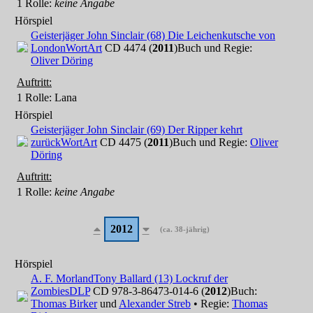
1 Rolle
:
keine Angabe
Hörspiel
Geisterjäger John Sinclair (68) Die Leichenkutsche von
London
WortArt
CD 4474 (
2011
)
Buch und Regie:
Oliver Döring
Auftritt:
1 Rolle
: Lana
Hörspiel
Geisterjäger John Sinclair (69) Der Ripper kehrt
zurück
WortArt
CD 4475 (
2011
)
Buch und Regie:
Oliver
Döring
Auftritt:
1 Rolle
:
keine Angabe
2012
(ca. 38-jährig)
Hörspiel
A. F. Morland
Tony Ballard (13) Lockruf der
Zombies
DLP
CD 978-3-86473-014-6 (
2012
)
Buch:
Thomas Birker
und
Alexander Streb
• Regie:
Thomas