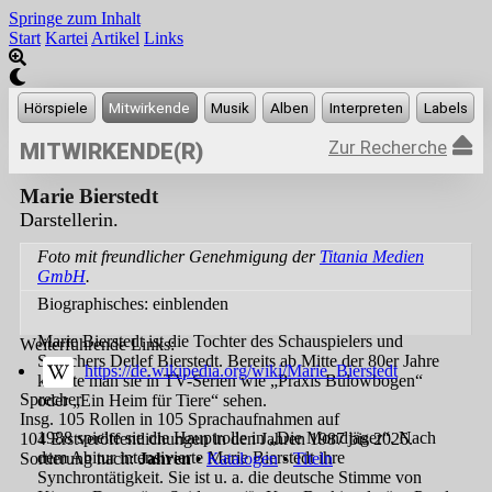
Springe zum Inhalt
Start
Kartei
Artikel
Links
Zur Recherche
MITWIRKENDE(R)
Marie Bierstedt
Darstellerin.
Foto mit freundlicher Genehmigung der
Titania Medien
GmbH
.
Biographisches:
einblenden
Marie Bierstedt ist die Tochter des Schauspielers und
Weiterführende Links:
Sprechers Detlef Bierstedt. Bereits ab Mitte der 80er Jahre
https://de.wikipedia.org/wiki/Marie_Bierstedt
konnte man sie in TV-Serien wie „Praxis Bülowbogen“
Sprecher
oder „Ein Heim für Tiere“ sehen.
Insg. 105 Rollen in 105 Sprachaufnahmen auf
1988 spielte sie die Hauptrolle in „Die Mondjäger“. Nach
104 Erstveröffentlichungen in den Jahren 1987 bis 2026.
dem Abitur intensivierte Marie Bierstedt ihre
Sortierung nach:
Jahren
•
Katalogen
•
Titeln
Synchrontätigkeit. Sie ist u. a. die deutsche Stimme von