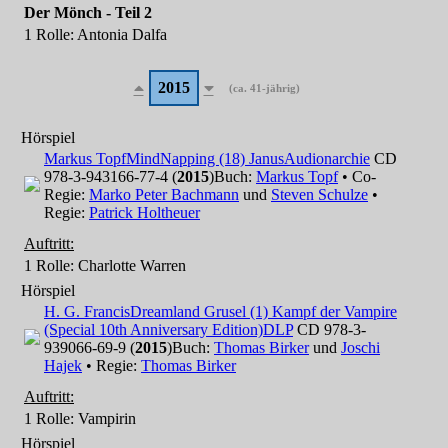
Der Mönch - Teil 2
1 Rolle
: Antonia Dalfa
2015
(ca. 41-jährig)
Hörspiel
Markus Topf
MindNapping (18) Janus
Audionarchie
CD
978-3-943166-77-4 (
2015
)
Buch:
Markus Topf
• Co-
Regie:
Marko Peter Bachmann
und
Steven Schulze
•
Regie:
Patrick Holtheuer
Auftritt:
1 Rolle
: Charlotte Warren
Hörspiel
H. G. Francis
Dreamland Grusel (1) Kampf der Vampire
(Special 10th Anniversary Edition)
DLP
CD 978-3-
939066-69-9 (
2015
)
Buch:
Thomas Birker
und
Joschi
Hajek
• Regie:
Thomas Birker
Auftritt:
1 Rolle
: Vampirin
Hörspiel