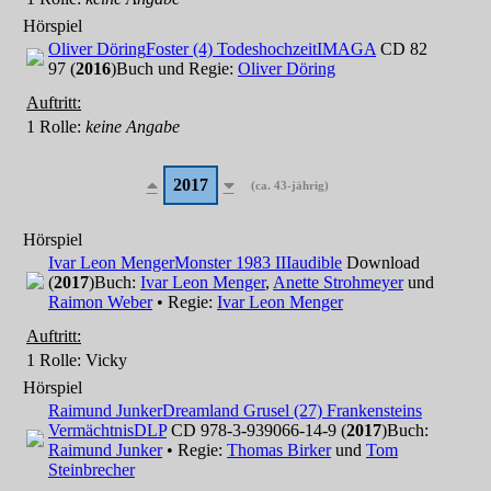
Hörspiel
Oliver Döring
Foster (4) Todeshochzeit
IMAGA
CD 82
97 (
2016
)
Buch und Regie:
Oliver Döring
Auftritt:
1 Rolle
:
keine Angabe
2017
(ca. 43-jährig)
Hörspiel
Ivar Leon Menger
Monster 1983 III
audible
Download
(
2017
)
Buch:
Ivar Leon Menger
,
Anette Strohmeyer
und
Raimon Weber
• Regie:
Ivar Leon Menger
Auftritt:
1 Rolle
: Vicky
Hörspiel
Raimund Junker
Dreamland Grusel (27) Frankensteins
Vermächtnis
DLP
CD 978-3-939066-14-9 (
2017
)
Buch:
Raimund Junker
• Regie:
Thomas Birker
und
Tom
Steinbrecher