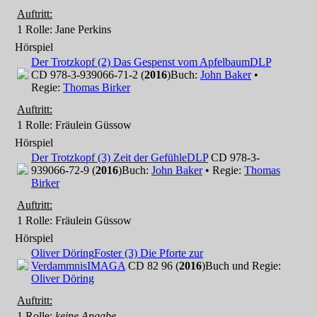
Auftritt:
1 Rolle
: Jane Perkins
Hörspiel
Der Trotzkopf (2) Das Gespenst vom Apfelbaum
DLP
CD 978-3-939066-71-2 (
2016
)
Buch:
John Baker
•
Regie:
Thomas Birker
Auftritt:
1 Rolle
: Fräulein Güssow
Hörspiel
Der Trotzkopf (3) Zeit der Gefühle
DLP
CD 978-3-
939066-72-9 (
2016
)
Buch:
John Baker
• Regie:
Thomas
Birker
Auftritt:
1 Rolle
: Fräulein Güssow
Hörspiel
Oliver Döring
Foster (3) Die Pforte zur
Verdammnis
IMAGA
CD 82 96 (
2016
)
Buch und Regie:
Oliver Döring
Auftritt:
1 Rolle
:
keine Angabe