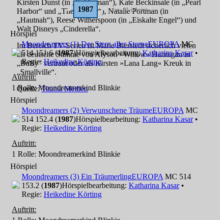
Kirsten Dunst (in „Spiderman“), Kate Beckinsale (in „Pearl
1987
(ca. 13-jährig)
Harbor“ und „The Aviator“), Natalie Portman (in
„Hautnah“), Reese Witherspoon (in „Eiskalte Engel“) und
Walt Disneys „Cinderella“.
Hörspiel
Moondreamers (1) Der Stern aller Sterne
EUROPA
MC
Im Bereich TV-Serien ist Marie Bierstedt sicherlich vielen
514 151.6 (
1987
)
Hörspielbearbeitung:
Katharina Kasar
•
als deutsche Stimme von Alyson »Willow« Hannigan in
Regie:
Heikedine Körting
„Buffy“ vertraut oder als Kirsten »Lana Lang« Kreuk in
„Smallville“.
Auftritt:
1 Rolle
: Moondreamerkind Blinkie
Quelle:
Titania Medien
Hörspiel
Moondreamers (2) Verwunschene Träume
EUROPA
MC
514 152.4 (
1987
)
Hörspielbearbeitung:
Katharina Kasar
•
Regie:
Heikedine Körting
Auftritt:
1 Rolle
: Moondreamerkind Blinkie
Hörspiel
Moondreamers (3) Ein Träumerling
EUROPA
MC 514
153.2 (
1987
)
Hörspielbearbeitung:
Katharina Kasar
•
Regie:
Heikedine Körting
Auftritt: