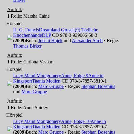
Birker
Auftritt:
1 Rolle
: Marsha Caine
Hörspiel
H. G. Francis
Dreamland Grusel (9) Tödliche
Knochenhände
DLP
CD 978-3-939066-58-3
(
2009
)
Buch:
Joschi Hajek
und
Alexander Streb
• Regie:
Thomas Birker
Auftritt:
1 Rolle
: Carlotta Vespari
Hörspiel
Lucy Maud Montgomery
Anne, Folge 9
Anne in
Kingsport
Titania Medien
CD 978-3-7857-3819-1
(
2009
)
Buch:
Marc Gruppe
• Regie:
Stephan Bosenius
und
Marc Gruppe
Auftritt:
1 Rolle
: Anne Shirley
Hörspiel
Lucy Maud Montgomery
Anne, Folge 10
Anne in
Kingsport
Titania Medien
CD 978-3-7857-3820-7
(
2009
)
Buch:
Marc Gruppe
• Regie:
Stephan Bosenius