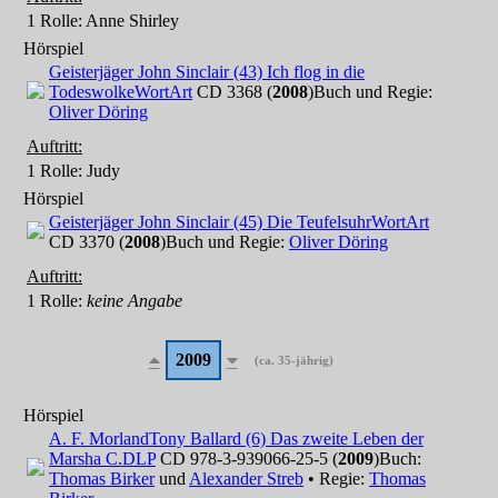
1 Rolle
: Anne Shirley
Hörspiel
Geisterjäger John Sinclair (43) Ich flog in die
Todeswolke
WortArt
CD 3368 (
2008
)
Buch und Regie:
Oliver Döring
Auftritt:
1 Rolle
: Judy
Hörspiel
Geisterjäger John Sinclair (45) Die Teufelsuhr
WortArt
CD 3370 (
2008
)
Buch und Regie:
Oliver Döring
Auftritt:
1 Rolle
:
keine Angabe
2009
(ca. 35-jährig)
Hörspiel
A. F. Morland
Tony Ballard (6) Das zweite Leben der
Marsha C.
DLP
CD 978-3-939066-25-5 (
2009
)
Buch:
Thomas Birker
und
Alexander Streb
• Regie:
Thomas