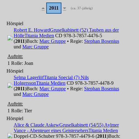
2011
(ca. 37-jährig)
Hörspiel
Robert E. Howard
Gruselkabinett (52) Tauben aus der
Hölle
Titania Medien
CD 978-3-7857-4476-5
(
2011
)
Buch:
Marc Gruppe
• Regie:
Stephan Bosenius
und
Marc Gruppe
Auftritt:
1 Rolle
: Joan
Hörspiel
Selma Lagerlöf
Titania Special (7) Nils
Holgersson
Titania Medien
CD 978-3-7857-4478-9
(
2011
)
Buch:
Marc Gruppe
• Regie:
Stephan Bosenius
und
Marc Gruppe
Auftritt:
1 Rolle
: Tier
Hörspiel
Alice & Claude Askew
Gruselkabinett (54/55) Aylmer
Vance - Abenteuer eines Geistersehers
Titania Medien
Doppel-CD-Schuber 978-3-7857-4479-6 (
2011
)
Buch: