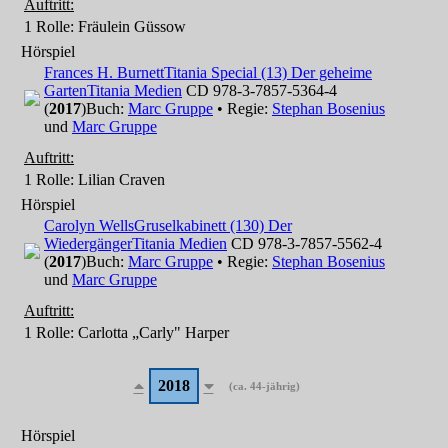
Auftritt:
1 Rolle
: Fräulein Güssow
Hörspiel
Frances H. Burnett
Titania Special (13) Der geheime
Garten
Titania Medien
CD 978-3-7857-5364-4
(
2017
)
Buch:
Marc Gruppe
• Regie:
Stephan Bosenius
und
Marc Gruppe
Auftritt:
1 Rolle
: Lilian Craven
Hörspiel
Carolyn Wells
Gruselkabinett (130) Der
Wiedergänger
Titania Medien
CD 978-3-7857-5562-4
(
2017
)
Buch:
Marc Gruppe
• Regie:
Stephan Bosenius
und
Marc Gruppe
Auftritt:
1 Rolle
: Carlotta „Carly" Harper
2018
(ca. 44-jährig)
Hörspiel