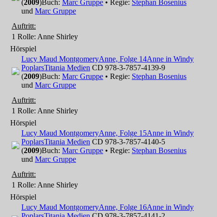
(
2009
)
Buch:
Marc Gruppe
• Regie:
Stephan Bosenius
und
Marc Gruppe
Auftritt:
1 Rolle
: Anne Shirley
Hörspiel
Lucy Maud Montgomery
Anne, Folge 14
Anne in Windy
Poplars
Titania Medien
CD 978-3-7857-4139-9
(
2009
)
Buch:
Marc Gruppe
• Regie:
Stephan Bosenius
und
Marc Gruppe
Auftritt:
1 Rolle
: Anne Shirley
Hörspiel
Lucy Maud Montgomery
Anne, Folge 15
Anne in Windy
Poplars
Titania Medien
CD 978-3-7857-4140-5
(
2009
)
Buch:
Marc Gruppe
• Regie:
Stephan Bosenius
und
Marc Gruppe
Auftritt:
1 Rolle
: Anne Shirley
Hörspiel
Lucy Maud Montgomery
Anne, Folge 16
Anne in Windy
Poplars
Titania Medien
CD 978-3-7857-4141-2