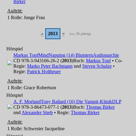
Birker
Auftritt:
1 Rolle
: Junge Frau
2013
(ca. 39-jährig)
Hörspiel
Markus Topf
MindNapping (14) Blutstern
Audionarchie
CD 978-3-943166-26-2 (
2013
)
Buch:
Markus Topf
• Co-
Regie:
Marko Peter Bachmann
und
Steven Schulze
•
Regie:
Patrick Holtheuer
Auftritt:
1 Rolle
: Grace Robertson
Hörspiel
A. F. Morland
Tony Ballard (16) Die Vampir-Klinik
DLP
CD 978-3-86473-077-1 (
2013
)
Buch:
Thomas Birker
und
Alexander Streb
• Regie:
Thomas Birker
Auftritt:
1 Rolle
: Schwester Jacqueline