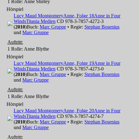
1 Rolle
: Anne Shirley
Hörspiel
Lucy Maud Montgomery
Anne, Folge 18
Anne in Four
Winds
Titania Medien
CD 978-3-7857-4272-3
(
2010
)
Buch:
Marc Gruppe
• Regie:
Stephan Bosenius
und
Marc Gruppe
Auftritt:
1 Rolle
: Anne Blythe
Hörspiel
Lucy Maud Montgomery
Anne, Folge 19
Anne in Four
Winds
Titania Medien
CD 978-3-7857-4273-0
(
2010
)
Buch:
Marc Gruppe
• Regie:
Stephan Bosenius
und
Marc Gruppe
Auftritt:
1 Rolle
: Anne Blythe
Hörspiel
Lucy Maud Montgomery
Anne, Folge 20
Anne in Four
Winds
Titania Medien
CD 978-3-7857-4274-7
(
2010
)
Buch:
Marc Gruppe
• Regie:
Stephan Bosenius
und
Marc Gruppe
Auftritt: