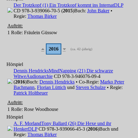
Der Trotzkopf (1) Ein Trotzkopf kommt ins Internat
DLP
CD 978-3-939066-70-5 (
2015
)
Buch:
John Baker
•
Regie:
Thomas Birker
Auftritt:
1 Rolle
: Fräulein Güssow
2016
(ca. 42-jährig)
Hörspiel
Dennis Hendricks
MindNapping (21) Die schwarze
Witwe
Audionarchie
CD 978-3-946076-09-4
(
2016
)
Buch:
Dennis Hendricks
• Co-Regie:
Marko Peter
Bachmann
,
Florian Lüttich
und
Steven Schulze
• Regie:
Patrick Holtheuer
Auftritt:
1 Rolle
: Rose Woodhouse
Hörspiel
A. F. Morland
Tony Ballard (26) Die Hexe und ihr
Henker
DLP
CD 978-3-939066-45-3 (
2016
)
Buch und
Regie:
Thomas Birker