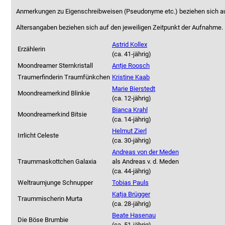
Anmerkungen zu Eigenschreibweisen (Pseudonyme etc.) beziehen sich a
Altersangaben beziehen sich auf den jeweiligen
Zeitpunkt der Aufnahme
.
Astrid Kollex
Erzählerin
(ca. 41‑jährig)
Moondreamer Sternkristall
Antje Roosch
Traumerfinderin Traumfünkchen
Kristine Kaab
Marie Bierstedt
Moondreamerkind Blinkie
(ca. 12‑jährig)
Bianca Krahl
Moondreamerkind Bitsie
(ca. 14‑jährig)
Helmut Zierl
Irrlicht Celeste
(ca. 30‑jährig)
Andreas von der Meden
Traummaskottchen Galaxia
als
Andreas v. d. Meden
(ca. 44‑jährig)
Weltraumjunge Schnupper
Tobias Pauls
Katja Brügger
Traummischerin Murta
(ca. 28‑jährig)
Beate Hasenau
Die Böse Brumbie
(ca. 51‑jährig)