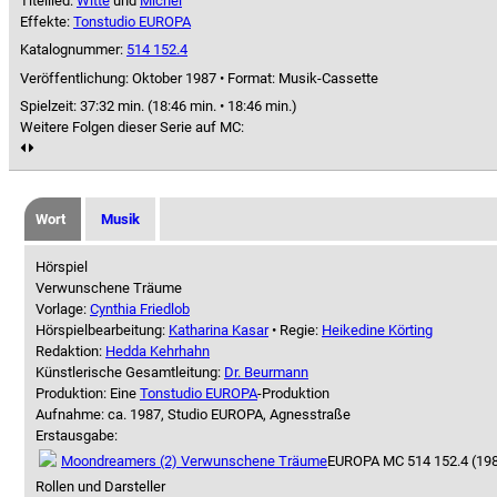
Titellied:
Witte
und
Michel
Effekte:
Tonstudio EUROPA
Katalognummer:
514 152.4
Veröffentlichung: Oktober 1987
•
Format: Musik-Cassette
Spielzeit:
37:32 min. (18:46 min. • 18:46 min.)
Weitere Folgen dieser Serie auf MC:
Wort
Musik
Hörspiel
Verwunschene Träume
Vorlage:
Cynthia Friedlob
Hörspielbearbeitung:
Katharina Kasar
• Regie:
Heikedine Körting
Redaktion:
Hedda Kehrhahn
Künstlerische Gesamtleitung:
Dr. Beurmann
Produktion: Eine
Tonstudio EUROPA
-Produktion
Aufnahme:
ca. 1987, Studio EUROPA, Agnesstraße
Erstausgabe:
Moondreamers (2) Verwunschene Träume
EUROPA MC 514 152.4 (19
Rollen und Darsteller