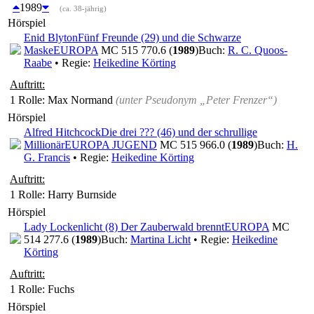
1989
(ca. 38-jährig)
Hörspiel
Enid Blyton
Fünf Freunde (29) und die Schwarze
Maske
EUROPA
MC 515 770.6 (
1989
)
Buch:
R. C. Quoos-
Raabe
• Regie:
Heikedine Körting
Auftritt:
1 Rolle
: Max Normand
(unter Pseudonym
„Peter Frenzer“
)
Hörspiel
Alfred Hitchcock
Die drei ??? (46) und der schrullige
Millionär
EUROPA JUGEND
MC 515 966.0 (
1989
)
Buch:
H.
G. Francis
• Regie:
Heikedine Körting
Auftritt:
1 Rolle
: Harry Burnside
Hörspiel
Lady Lockenlicht (8) Der Zauberwald brennt
EUROPA
MC
514 277.6 (
1989
)
Buch:
Martina Licht
• Regie:
Heikedine
Körting
Auftritt:
1 Rolle
: Fuchs
Hörspiel