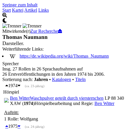
Springe zum Inhalt
Start
Kartei
Artikel
Links
Mitwirkende(r)
Zur Recherche
Thomas Naumann
Darsteller.
Weiterführende Links:
https://de.wikipedia.org/wiki/Thomas_Naumann
Sprecher
Insg. 27 Rollen in 26 Sprachaufnahmen auf
26 Erstveröffentlichungen in den Jahren 1974 bis 2006.
Sortierung nach:
Jahren
•
Katalogen
•
Titeln
1974
(ca. 23-jährig)
Hörspiel
Ben Witter
Waschpulver geteilt durch vier
sternchen
LP 88 340
XAW (
1974
)
Hörspielbearbeitung und Regie:
Ben Witter
Auftritt:
1 Rolle
: Wolfgang
1975
(ca. 24-jährig)