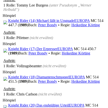
1 Rolle
: Tommy Lee Burgess
(unter Pseudonym
„Werner
Helbald“
)
Hörspiel
Knight Rider (14) Michael fällt in Ungnade
EUROPA
MC 514
447.7 (
1989
)
Buch:
Peter Bondy
• Regie:
Heikedine Körting
Auftritt:
1 Rolle
: Pförtner
(nicht erwähnt)
Hörspiel
Knight Rider (17) Der Erpresser
EUROPA
MC 514 450.7
(
1989
)
Buch:
Peter Bondy
• Regie:
Heikedine Körting
Auftritt:
1 Rolle
: Vollzugsbeamter
(nicht erwähnt)
Hörspiel
Knight Rider (18) Diamantenschmuggel
EUROPA
MC 514
451.5 (
1989
)
Buch:
Peter Bondy
• Regie:
Heikedine Körting
Auftritt:
1 Rolle
: Chris Carlson
(nicht erwähnt)
Hörspiel
Knight Rider (20) Das endgültige Urteil
EUROPA
MC 514