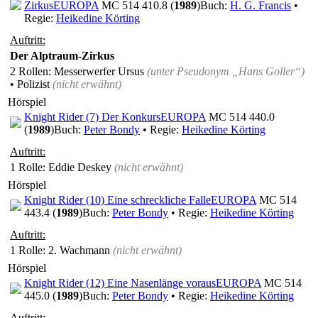
Zirkus
EUROPA
MC 514 410.8 (
1989
)
Buch:
H. G. Francis
•
Regie:
Heikedine Körting
Auftritt:
Der Alptraum-Zirkus
2 Rollen
: Messerwerfer Ursus
(unter Pseudonym
„Hans Goller“
)
• Polizist
(nicht erwähnt)
Hörspiel
Knight Rider (7) Der Konkurs
EUROPA
MC 514 440.0
(
1989
)
Buch:
Peter Bondy
• Regie:
Heikedine Körting
Auftritt:
1 Rolle
: Eddie Deskey
(nicht erwähnt)
Hörspiel
Knight Rider (10) Eine schreckliche Falle
EUROPA
MC 514
443.4 (
1989
)
Buch:
Peter Bondy
• Regie:
Heikedine Körting
Auftritt:
1 Rolle
: 2. Wachmann
(nicht erwähnt)
Hörspiel
Knight Rider (12) Eine Nasenlänge voraus
EUROPA
MC 514
445.0 (
1989
)
Buch:
Peter Bondy
• Regie:
Heikedine Körting
Auftritt: