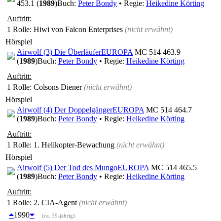
453.1 (
1989
)
Buch:
Peter Bondy
• Regie:
Heikedine Körting
Auftritt:
1 Rolle
: Hiwi von Falcon Enterprises
(nicht erwähnt)
Hörspiel
Airwolf (3) Die Überläufer
EUROPA
MC 514 463.9
(
1989
)
Buch:
Peter Bondy
• Regie:
Heikedine Körting
Auftritt:
1 Rolle
: Colsons Diener
(nicht erwähnt)
Hörspiel
Airwolf (4) Der Doppelgänger
EUROPA
MC 514 464.7
(
1989
)
Buch:
Peter Bondy
• Regie:
Heikedine Körting
Auftritt:
1 Rolle
: 1. Helikopter-Bewachung
(nicht erwähnt)
Hörspiel
Airwolf (5) Der Tod des Mungo
EUROPA
MC 514 465.5
(
1989
)
Buch:
Peter Bondy
• Regie:
Heikedine Körting
Auftritt:
1 Rolle
: 2. CIA-Agent
(nicht erwähnt)
1990
(ca. 39-jährig)