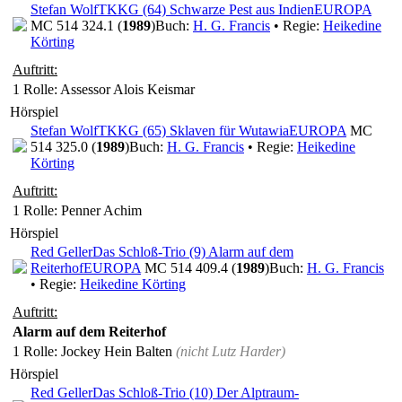
Stefan Wolf
TKKG (64) Schwarze Pest aus Indien
EUROPA
MC 514 324.1 (
1989
)
Buch:
H. G. Francis
• Regie:
Heikedine
Körting
Auftritt:
1 Rolle
: Assessor Alois Keismar
Hörspiel
Stefan Wolf
TKKG (65) Sklaven für Wutawia
EUROPA
MC
514 325.0 (
1989
)
Buch:
H. G. Francis
• Regie:
Heikedine
Körting
Auftritt:
1 Rolle
: Penner Achim
Hörspiel
Red Geller
Das Schloß-Trio (9) Alarm auf dem
Reiterhof
EUROPA
MC 514 409.4 (
1989
)
Buch:
H. G. Francis
• Regie:
Heikedine Körting
Auftritt:
Alarm auf dem Reiterhof
1 Rolle
: Jockey Hein Balten
(nicht
Lutz Harder
)
Hörspiel
Red Geller
Das Schloß-Trio (10) Der Alptraum-