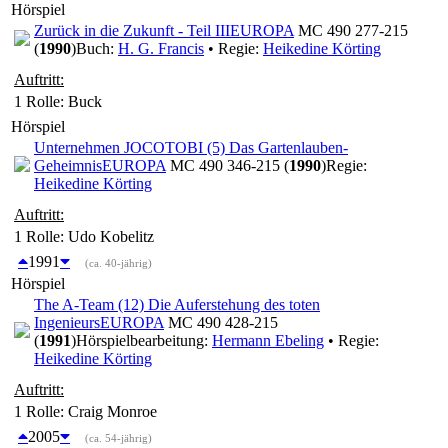
Hörspiel
Zurück in die Zukunft - Teil III
EUROPA
MC 490 277-215
(
1990
)
Buch:
H. G. Francis
• Regie:
Heikedine Körting
Auftritt:
1 Rolle
: Buck
Hörspiel
Unternehmen JOCOTOBI (5) Das Gartenlauben-
Geheimnis
EUROPA
MC 490 346-215 (
1990
)
Regie:
Heikedine Körting
Auftritt:
1 Rolle
: Udo Kobelitz
1991
(ca. 40-jährig)
Hörspiel
The A-Team (12) Die Auferstehung des toten
Ingenieurs
EUROPA
MC 490 428-215
(
1991
)
Hörspielbearbeitung:
Hermann Ebeling
• Regie:
Heikedine Körting
Auftritt:
1 Rolle
: Craig Monroe
2005
(ca. 54-jährig)