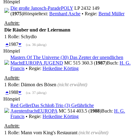
Hörspiel
Die große Janosch-Parade
POLY
LP 2432 149
(
1975
)
Hörspieltext:
Bernhard Asche
• Regie:
Bernd Müller
Auftritt:
Die Räuber und der Leiermann
1 Rolle
: Schydlo
1987
(ca. 36-jährig)
Hörspiel
Masters Of The Universe (30) Das Zepter der unendlichen
Macht
EUROPA JUGEND
MC 515 360.3 (
1987
)
Buch:
H. G.
Francis
• Regie:
Heikedine Körting
Auftritt:
1 Rolle
: Dämon des Bösen
(nicht erwähnt)
1988
(ca. 37-jährig)
Hörspiel
Red Geller
Das Schloß-Trio (3) Gefährliche
Agentenfracht
EUROPA
MC 514 403.5 (
1988
)
Buch:
H. G.
Francis
• Regie:
Heikedine Körting
Auftritt:
1 Rolle
: Mann vom King's Restaurant
(nicht erwähnt)