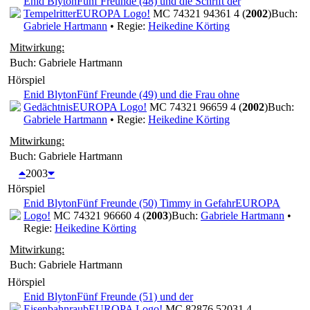
Enid Blyton
Fünf Freunde (48) und die Schrift der
Tempelritter
EUROPA Logo!
MC 74321 94361 4 (
2002
)
Buch:
Gabriele Hartmann
• Regie:
Heikedine Körting
Mitwirkung:
Buch: Gabriele Hartmann
Hörspiel
Enid Blyton
Fünf Freunde (49) und die Frau ohne
Gedächtnis
EUROPA Logo!
MC 74321 96659 4 (
2002
)
Buch:
Gabriele Hartmann
• Regie:
Heikedine Körting
Mitwirkung:
Buch: Gabriele Hartmann
2003
Hörspiel
Enid Blyton
Fünf Freunde (50) Timmy in Gefahr
EUROPA
Logo!
MC 74321 96660 4 (
2003
)
Buch:
Gabriele Hartmann
•
Regie:
Heikedine Körting
Mitwirkung:
Buch: Gabriele Hartmann
Hörspiel
Enid Blyton
Fünf Freunde (51) und der
Eisenbahnraub
EUROPA Logo!
MC 82876 52031 4