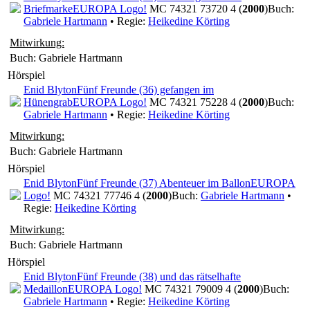
Briefmarke
EUROPA Logo!
MC 74321 73720 4 (
2000
)
Buch:
Gabriele Hartmann
• Regie:
Heikedine Körting
Mitwirkung:
Buch: Gabriele Hartmann
Hörspiel
Enid Blyton
Fünf Freunde (36) gefangen im
Hünengrab
EUROPA Logo!
MC 74321 75228 4 (
2000
)
Buch:
Gabriele Hartmann
• Regie:
Heikedine Körting
Mitwirkung:
Buch: Gabriele Hartmann
Hörspiel
Enid Blyton
Fünf Freunde (37) Abenteuer im Ballon
EUROPA
Logo!
MC 74321 77746 4 (
2000
)
Buch:
Gabriele Hartmann
•
Regie:
Heikedine Körting
Mitwirkung:
Buch: Gabriele Hartmann
Hörspiel
Enid Blyton
Fünf Freunde (38) und das rätselhafte
Medaillon
EUROPA Logo!
MC 74321 79009 4 (
2000
)
Buch:
Gabriele Hartmann
• Regie:
Heikedine Körting