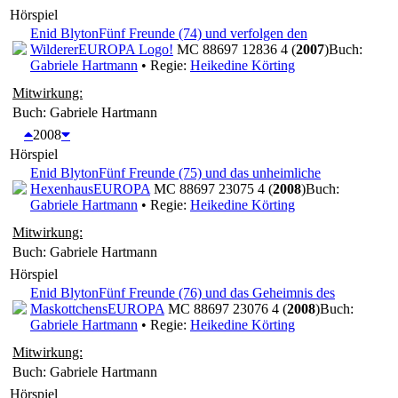
Hörspiel
Enid Blyton
Fünf Freunde (74) und verfolgen den
Wilderer
EUROPA Logo!
MC 88697 12836 4 (
2007
)
Buch:
Gabriele Hartmann
• Regie:
Heikedine Körting
Mitwirkung:
Buch: Gabriele Hartmann
2008
Hörspiel
Enid Blyton
Fünf Freunde (75) und das unheimliche
Hexenhaus
EUROPA
MC 88697 23075 4 (
2008
)
Buch:
Gabriele Hartmann
• Regie:
Heikedine Körting
Mitwirkung:
Buch: Gabriele Hartmann
Hörspiel
Enid Blyton
Fünf Freunde (76) und das Geheimnis des
Maskottchens
EUROPA
MC 88697 23076 4 (
2008
)
Buch:
Gabriele Hartmann
• Regie:
Heikedine Körting
Mitwirkung:
Buch: Gabriele Hartmann
Hörspiel