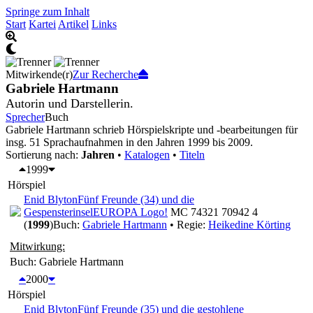
Springe zum Inhalt
Start
Kartei
Artikel
Links
Mitwirkende(r)
Zur Recherche
Gabriele Hartmann
Autorin und Darstellerin.
Sprecher
Buch
Gabriele Hartmann schrieb Hörspielskripte und -bearbeitungen für
insg. 51 Sprachaufnahmen in den Jahren 1999 bis 2009.
Sortierung nach:
Jahren
•
Katalogen
•
Titeln
1999
Hörspiel
Enid Blyton
Fünf Freunde (34) und die
Gespensterinsel
EUROPA Logo!
MC 74321 70942 4
(
1999
)
Buch:
Gabriele Hartmann
• Regie:
Heikedine Körting
Mitwirkung:
Buch: Gabriele Hartmann
2000
Hörspiel
Enid Blyton
Fünf Freunde (35) und die gestohlene