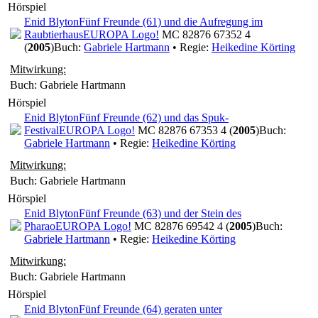
Hörspiel
Enid Blyton
Fünf Freunde (61) und die Aufregung im
Raubtierhaus
EUROPA Logo!
MC 82876 67352 4
(
2005
)
Buch:
Gabriele Hartmann
• Regie:
Heikedine Körting
Mitwirkung:
Buch: Gabriele Hartmann
Hörspiel
Enid Blyton
Fünf Freunde (62) und das Spuk-
Festival
EUROPA Logo!
MC 82876 67353 4 (
2005
)
Buch:
Gabriele Hartmann
• Regie:
Heikedine Körting
Mitwirkung:
Buch: Gabriele Hartmann
Hörspiel
Enid Blyton
Fünf Freunde (63) und der Stein des
Pharao
EUROPA Logo!
MC 82876 69542 4 (
2005
)
Buch:
Gabriele Hartmann
• Regie:
Heikedine Körting
Mitwirkung:
Buch: Gabriele Hartmann
Hörspiel
Enid Blyton
Fünf Freunde (64) geraten unter