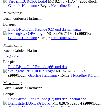
Verdacht
EUROPA Logo!
MC 82876 71175 4 (
2005
)
Buch:
Gabriele Hartmann
• Regie:
Heikedine Körting
Mitwirkung:
Buch: Gabriele Hartmann
Hörspiel
Enid Blyton
Fünf Freunde (65) und die schwarze
Festung
EUROPA Logo!
MC 82876 71176 4 (
2005
)
Buch:
Gabriele Hartmann
• Regie:
Heikedine Körting
Mitwirkung:
Buch: Gabriele Hartmann
2006
Hörspiel
Enid Blyton
Fünf Freunde (66) und das
Seeungeheuer
EUROPA Logo!
MC 82876 71178 4
(
2006
)
Buch:
Gabriele Hartmann
• Regie:
Heikedine Körting
Mitwirkung:
Buch: Gabriele Hartmann
Hörspiel
Enid Blyton
Fünf Freunde (67) und der unheimliche
Brandstifter
EUROPA Logo!
MC 82876 82935 4 (
2006
)
Buch: