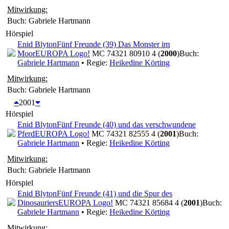
Mitwirkung:
Buch: Gabriele Hartmann
Hörspiel
Enid Blyton
Fünf Freunde (39) Das Monster im
Moor
EUROPA Logo!
MC 74321 80910 4 (
2000
)
Buch:
Gabriele Hartmann
• Regie:
Heikedine Körting
Mitwirkung:
Buch: Gabriele Hartmann
2001
Hörspiel
Enid Blyton
Fünf Freunde (40) und das verschwundene
Pferd
EUROPA Logo!
MC 74321 82555 4 (
2001
)
Buch:
Gabriele Hartmann
• Regie:
Heikedine Körting
Mitwirkung:
Buch: Gabriele Hartmann
Hörspiel
Enid Blyton
Fünf Freunde (41) und die Spur des
Dinosauriers
EUROPA Logo!
MC 74321 85684 4 (
2001
)
Buch:
Gabriele Hartmann
• Regie:
Heikedine Körting
Mitwirkung: