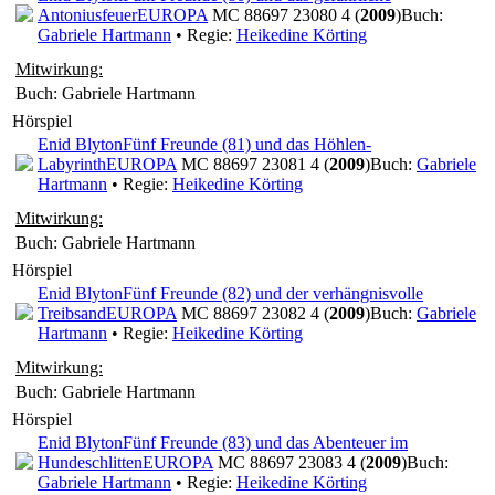
Antoniusfeuer
EUROPA
MC 88697 23080 4 (
2009
)
Buch:
Gabriele Hartmann
• Regie:
Heikedine Körting
Mitwirkung:
Buch: Gabriele Hartmann
Hörspiel
Enid Blyton
Fünf Freunde (81) und das Höhlen-
Labyrinth
EUROPA
MC 88697 23081 4 (
2009
)
Buch:
Gabriele
Hartmann
• Regie:
Heikedine Körting
Mitwirkung:
Buch: Gabriele Hartmann
Hörspiel
Enid Blyton
Fünf Freunde (82) und der verhängnisvolle
Treibsand
EUROPA
MC 88697 23082 4 (
2009
)
Buch:
Gabriele
Hartmann
• Regie:
Heikedine Körting
Mitwirkung:
Buch: Gabriele Hartmann
Hörspiel
Enid Blyton
Fünf Freunde (83) und das Abenteuer im
Hundeschlitten
EUROPA
MC 88697 23083 4 (
2009
)
Buch:
Gabriele Hartmann
• Regie:
Heikedine Körting