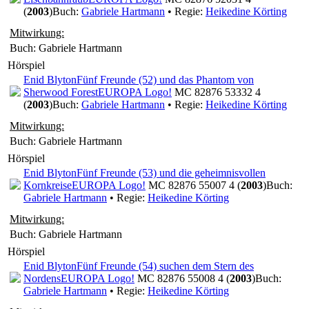
(
2003
)
Buch:
Gabriele Hartmann
• Regie:
Heikedine Körting
Mitwirkung:
Buch: Gabriele Hartmann
Hörspiel
Enid Blyton
Fünf Freunde (52) und das Phantom von
Sherwood Forest
EUROPA Logo!
MC 82876 53332 4
(
2003
)
Buch:
Gabriele Hartmann
• Regie:
Heikedine Körting
Mitwirkung:
Buch: Gabriele Hartmann
Hörspiel
Enid Blyton
Fünf Freunde (53) und die geheimnisvollen
Kornkreise
EUROPA Logo!
MC 82876 55007 4 (
2003
)
Buch:
Gabriele Hartmann
• Regie:
Heikedine Körting
Mitwirkung:
Buch: Gabriele Hartmann
Hörspiel
Enid Blyton
Fünf Freunde (54) suchen dem Stern des
Nordens
EUROPA Logo!
MC 82876 55008 4 (
2003
)
Buch:
Gabriele Hartmann
• Regie:
Heikedine Körting