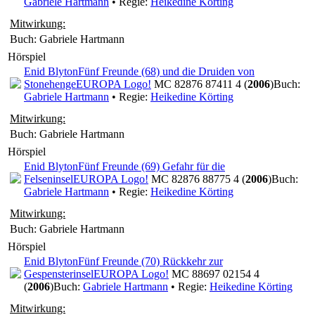
Gabriele Hartmann
• Regie:
Heikedine Körting
Mitwirkung:
Buch: Gabriele Hartmann
Hörspiel
Enid Blyton
Fünf Freunde (68) und die Druiden von
Stonehenge
EUROPA Logo!
MC 82876 87411 4 (
2006
)
Buch:
Gabriele Hartmann
• Regie:
Heikedine Körting
Mitwirkung:
Buch: Gabriele Hartmann
Hörspiel
Enid Blyton
Fünf Freunde (69) Gefahr für die
Felseninsel
EUROPA Logo!
MC 82876 88775 4 (
2006
)
Buch:
Gabriele Hartmann
• Regie:
Heikedine Körting
Mitwirkung:
Buch: Gabriele Hartmann
Hörspiel
Enid Blyton
Fünf Freunde (70) Rückkehr zur
Gespensterinsel
EUROPA Logo!
MC 88697 02154 4
(
2006
)
Buch:
Gabriele Hartmann
• Regie:
Heikedine Körting
Mitwirkung: