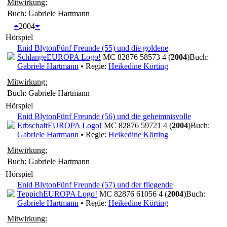
Mitwirkung:
Buch: Gabriele Hartmann
2004
Hörspiel
Enid Blyton
Fünf Freunde (55) und die goldene
Schlange
EUROPA Logo!
MC 82876 58573 4 (
2004
)
Buch:
Gabriele Hartmann
• Regie:
Heikedine Körting
Mitwirkung:
Buch: Gabriele Hartmann
Hörspiel
Enid Blyton
Fünf Freunde (56) und die geheimnisvolle
Erbschaft
EUROPA Logo!
MC 82876 59721 4 (
2004
)
Buch:
Gabriele Hartmann
• Regie:
Heikedine Körting
Mitwirkung:
Buch: Gabriele Hartmann
Hörspiel
Enid Blyton
Fünf Freunde (57) und der fliegende
Teppich
EUROPA Logo!
MC 82876 61056 4 (
2004
)
Buch:
Gabriele Hartmann
• Regie:
Heikedine Körting
Mitwirkung: