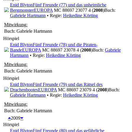
Enid Blyton
Fünf Freunde (77) und das unheimliche
Bergmonster
EUROPA
MC 88697 23077 4 (
2008
)
Buch:
Gabriele Hartmann
• Regie:
Heikedine Körting
Mitwirkung:
Buch: Gabriele Hartmann
Hörspiel
Enid Blyton
Fünf Freunde (78) und die Piraten-
Bande
EUROPA
MC 88697 23078 4 (
2008
)
Buch:
Gabriele
Hartmann
• Regie:
Heikedine Körting
Mitwirkung:
Buch: Gabriele Hartmann
Hörspiel
Enid Blyton
Fünf Freunde (79) und das Rätsel des
Drachenbootes
EUROPA
MC 88697 23079 4 (
2008
)
Buch:
Gabriele Hartmann
• Regie:
Heikedine Körting
Mitwirkung:
Buch: Gabriele Hartmann
2009
Hörspiel
Enid Blyton
Fünf Freunde (80) und das gefährliche