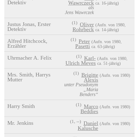
Detektiv
Wawrczeck
ca. 16‑jährig)
als
Jens Wawrczek
(1)
Justus Jonas, Erster
Oliver
(
1980
,
Detektiv
Rohrbeck
ca. 14‑jährig)
(1)
Alfred Hitchcock,
Peter
(
1980
,
Erzähler
Pasetti
ca. 63‑jährig)
(1)
Uhrmacher A. Felix
Karl-
(
1980
,
Ulrich Meves
ca. 51‑jährig)
(1)
Mrs. Smith, Harrys
Brigitte
(
1980
)
Mutter
Alexis
unter Pseudonym
„Maria
Benders“
(1)
Harry Smith
Marco
(
1980
)
Beddies
(1, --)
Mr. Jenkins
Daniel
(
1980
)
Kalusche