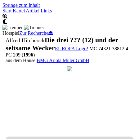
Springe zum Inhalt
Start
Kartei
Artikel
Links
Hörspiel
Zur Recherche
Die drei ??? (12) und der
Alfred Hitchcock
seltsame Wecker
EUROPA Logo!
MC 74321 38812 4
PC 209 (
1996
)
aus dem Hause
BMG Ariola Miller GmbH