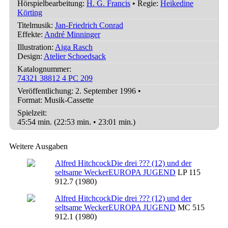
Hörspielbearbeitung:
H. G. Francis
• Regie:
Heikedine
Körting
Titelmusik:
Jan-Friedrich Conrad
Effekte:
André Minninger
Illustration:
Aiga Rasch
Design:
Atelier Schoedsack
Katalognummer:
74321 38812 4 PC 209
Veröffentlichung: 2. September 1996
•
Format: Musik-Cassette
Spielzeit:
45:54 min. (22:53 min. • 23:01 min.)
Weitere Ausgaben
Alfred Hitchcock
Die drei ??? (12) und der
seltsame Wecker
EUROPA JUGEND
LP 115
912.7 (1980)
Alfred Hitchcock
Die drei ??? (12) und der
seltsame Wecker
EUROPA JUGEND
MC 515
912.1 (1980)