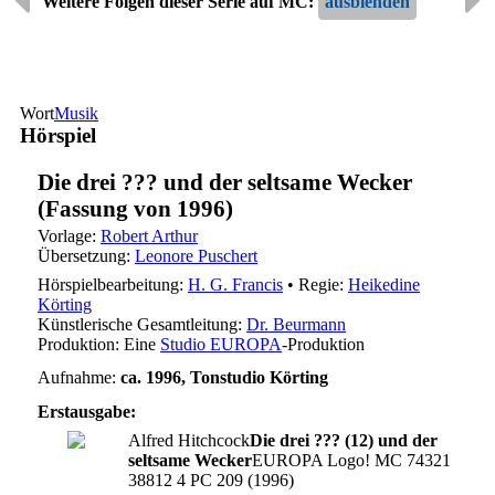
Weitere Folgen dieser Serie auf MC:
Wort
Musik
Hörspiel
Die drei ??? und der seltsame Wecker
(Fassung von 1996)
Vorlage:
Robert Arthur
Übersetzung:
Leonore Puschert
Hörspielbearbeitung:
H. G. Francis
• Regie:
Heikedine
Körting
Künstlerische Gesamtleitung:
Dr. Beurmann
Produktion: Eine
Studio EUROPA
-Produktion
Aufnahme:
ca. 1996, Tonstudio Körting
Erstausgabe:
Alfred Hitchcock
Die drei ??? (12) und der
seltsame Wecker
EUROPA Logo! MC 74321
38812 4 PC 209 (1996)