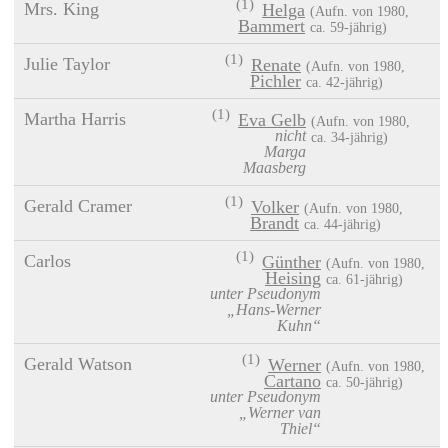
(1)
Mrs. King
Helga
(
1980
,
Bammert
ca. 59‑jährig)
(1)
Julie Taylor
Renate
(
1980
,
Pichler
ca. 42‑jährig)
(1)
Martha Harris
Eva Gelb
(
1980
,
nicht
ca. 34‑jährig)
Marga
Maasberg
(1)
Gerald Cramer
Volker
(
1980
,
Brandt
ca. 44‑jährig)
(1)
Carlos
Günther
(
1980
,
Heising
ca. 61‑jährig)
unter Pseudonym
„Hans-Werner
Kuhn“
(1)
Gerald Watson
Werner
(
1980
,
Cartano
ca. 50‑jährig)
unter Pseudonym
„Werner van
Thiel“