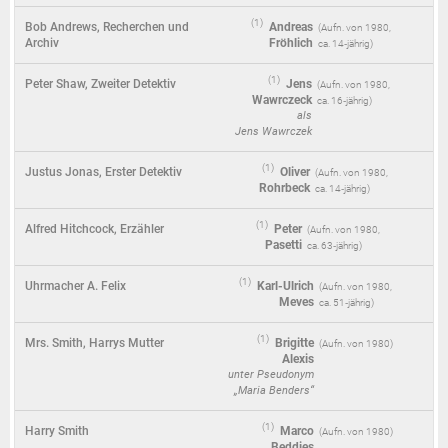
(1)
Bob Andrews, Recherchen und
Andreas
(
1980
,
Archiv
Fröhlich
ca. 14‑jährig)
(1)
Peter Shaw, Zweiter Detektiv
Jens
(
1980
,
Wawrczeck
ca. 16‑jährig)
als
Jens Wawrczek
(1)
Justus Jonas, Erster Detektiv
Oliver
(
1980
,
Rohrbeck
ca. 14‑jährig)
(1)
Alfred Hitchcock, Erzähler
Peter
(
1980
,
Pasetti
ca. 63‑jährig)
(1)
Uhrmacher A. Felix
Karl-Ulrich
(
1980
,
Meves
ca. 51‑jährig)
(1)
Mrs. Smith, Harrys Mutter
Brigitte
(
1980
)
Alexis
unter Pseudonym
„Maria Benders“
(1)
Harry Smith
Marco
(
1980
)
Beddies