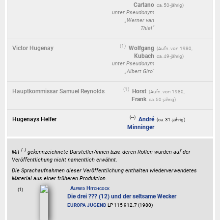
Cartano
ca. 50‑jährig)
unter Pseudonym
„Werner van
Thiel“
(1)
Victor Hugenay
Wolfgang
(
1980
,
Kubach
ca. 49‑jährig)
unter Pseudonym
„Albert Giro“
(1)
Hauptkommissar Samuel Reynolds
Horst
(
1980
,
Frank
ca. 50‑jährig)
(--)
Hugenays Helfer
André
(ca. 31‑jährig)
Minninger
(--)
Mit
gekennzeichnete Darsteller/innen bzw. deren Rollen wurden auf der
Veröffentlichung nicht namentlich erwähnt.
Die Sprachaufnahmen dieser Veröffentlichung enthalten wiederverwendetes
Material aus einer früheren Produktion.
Alfred Hitchcock
(1)
Die drei ??? (12) und der seltsame Wecker
EUROPA JUGEND
LP 115 912.7 (1980)