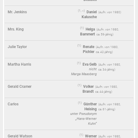
(1, --)
Mr. Jenkins
Daniel
(
1980
)
Kalusche
(1)
Mrs. King
Helga
(
1980
,
Bammert
ca. 59‑jährig)
(1)
Julie Taylor
Renate
(
1980
,
Pichler
ca. 42‑jährig)
(1)
Martha Harris
Eva Gelb
(
1980
,
nicht
ca. 34‑jährig)
Marga Maasberg
(1)
Gerald Cramer
Volker
(
1980
,
Brandt
ca. 44‑jährig)
(1)
Carlos
Günther
(
1980
,
Heising
ca. 61‑jährig)
unter Pseudonym
„Hans-Werner
Kuhn“
(1)
Gerald Watson
Werner
(
1980
,