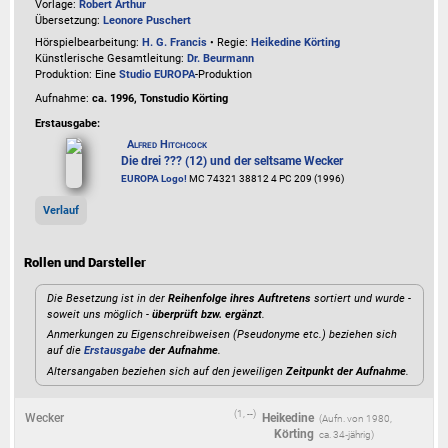
Vorlage:
Robert Arthur
Übersetzung:
Leonore Puschert
Hörspielbearbeitung:
H. G. Francis
• Regie:
Heikedine Körting
Künstlerische Gesamtleitung:
Dr. Beurmann
Produktion: Eine
Studio EUROPA
-Produktion
Aufnahme:
ca. 1996, Tonstudio Körting
Erstausgabe:
Alfred Hitchcock
Die drei ??? (12) und der seltsame Wecker
EUROPA Logo!
MC 74321 38812 4 PC 209 (1996)
Verlauf
Rollen und Darsteller
Die Besetzung ist in der
Reihenfolge ihres Auftretens
sortiert und wurde -
soweit uns möglich -
überprüft bzw. ergänzt
.
Anmerkungen zu Eigenschreibweisen (Pseudonyme etc.) beziehen sich
auf die
Erstausgabe
der Aufnahme
.
Altersangaben beziehen sich auf den jeweiligen
Zeitpunkt der Aufnahme
.
(1, --)
Wecker
Heikedine
(
1980
,
Körting
ca. 34‑jährig)