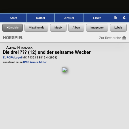
Start
Kartei
Artikel
Links
HÖRSPIEL
Zur Recherche
Alfred Hitchcock
Die drei ??? (12) und der seltsame Wecker
EUROPA Logo!
MC 74321 38812 4 (
2001
)
aus dem Hause
BMG Ariola-Miller