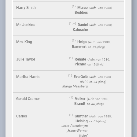
(1)
Harry Smith
Marco
(
1980
)
Beddies
(1, --)
Mr. Jenkins
Daniel
(
1980
)
Kalusche
(1)
Mrs. King
Helga
(
1980
,
Bammert
ca. 59‑jährig)
(1)
Julie Taylor
Renate
(
1980
,
Pichler
ca. 42‑jährig)
(1)
Martha Harris
Eva Gelb
(
1980
,
nicht
ca. 34‑jährig)
Marga Maasberg
(1)
Gerald Cramer
Volker
(
1980
,
Brandt
ca. 44‑jährig)
(1)
Carlos
Günther
(
1980
,
Heising
ca. 61‑jährig)
unter Pseudonym
„Hans-Werner
Kuhn“