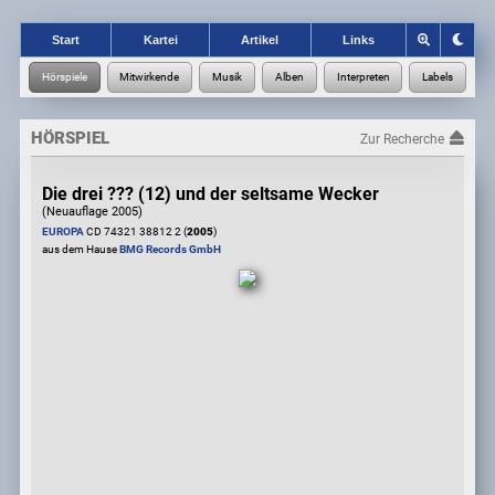
Start
Kartei
Artikel
Links
HÖRSPIEL
Zur Recherche
Die drei ??? (12) und der seltsame Wecker
(Neuauflage 2005)
EUROPA
CD 74321 38812 2 (
2005
)
aus dem Hause
BMG Records GmbH