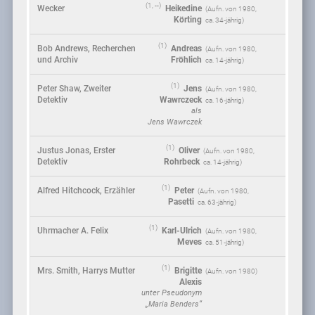
(1, --)
Wecker
Heikedine
(
1980
,
Körting
ca. 34‑jährig)
(1)
Bob Andrews, Recherchen
Andreas
(
1980
,
und Archiv
Fröhlich
ca. 14‑jährig)
(1)
Peter Shaw, Zweiter
Jens
(
1980
,
Detektiv
Wawrczeck
ca. 16‑jährig)
als
Jens Wawrczek
(1)
Justus Jonas, Erster
Oliver
(
1980
,
Detektiv
Rohrbeck
ca. 14‑jährig)
(1)
Alfred Hitchcock, Erzähler
Peter
(
1980
,
Pasetti
ca. 63‑jährig)
(1)
Uhrmacher A. Felix
Karl-Ulrich
(
1980
,
Meves
ca. 51‑jährig)
(1)
Mrs. Smith, Harrys Mutter
Brigitte
(
1980
)
Alexis
unter Pseudonym
„Maria Benders“