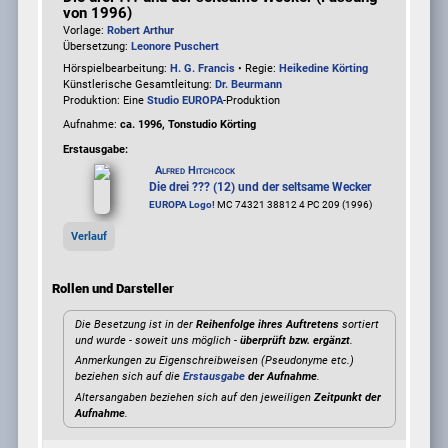
von 1996)
Vorlage:
Robert Arthur
Übersetzung:
Leonore Puschert
Hörspielbearbeitung:
H. G. Francis
• Regie:
Heikedine Körting
Künstlerische Gesamtleitung:
Dr. Beurmann
Produktion: Eine
Studio EUROPA
-Produktion
Aufnahme:
ca. 1996, Tonstudio Körting
Erstausgabe:
Alfred Hitchcock
Die drei ??? (12) und der seltsame Wecker
EUROPA Logo!
MC 74321 38812 4 PC 209 (1996)
Verlauf
Rollen und Darsteller
Die Besetzung ist in der
Reihenfolge ihres Auftretens
sortiert
und wurde - soweit uns möglich -
überprüft bzw. ergänzt
.
Anmerkungen zu Eigenschreibweisen (Pseudonyme etc.)
beziehen sich auf die
Erstausgabe
der Aufnahme
.
Altersangaben beziehen sich auf den jeweiligen
Zeitpunkt der
Aufnahme
.