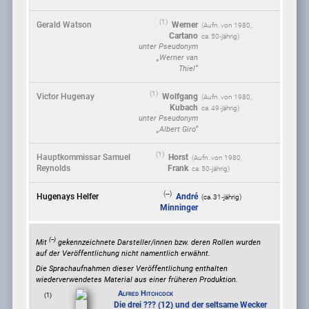
(1)
Gerald Watson
Werner
(
1980
,
Cartano
ca. 50‑jährig)
unter Pseudonym
„Werner van
Thiel“
(1)
Victor Hugenay
Wolfgang
(
1980
,
Kubach
ca. 49‑jährig)
unter Pseudonym
„Albert Giro“
(1)
Hauptkommissar Samuel
Horst
(
1980
,
Reynolds
Frank
ca. 50‑jährig)
(--)
Hugenays Helfer
André
(ca. 31‑jährig)
Minninger
(--)
Mit
gekennzeichnete Darsteller/innen bzw. deren Rollen wurden
auf der Veröffentlichung nicht namentlich erwähnt.
Die Sprachaufnahmen dieser Veröffentlichung enthalten
wiederverwendetes Material aus einer früheren Produktion.
Alfred Hitchcock
(1)
Die drei ??? (12) und der seltsame Wecker