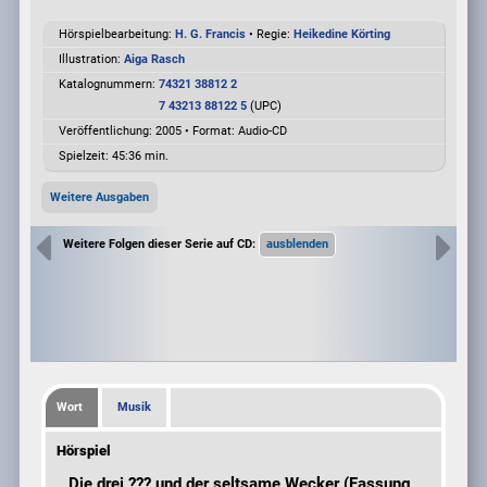
Hörspielbearbeitung:
H. G. Francis
• Regie:
Heikedine Körting
Illustration:
Aiga Rasch
Katalognummern:
74321 38812 2
7 43213 88122 5
(UPC)
Veröffentlichung: 2005
•
Format: Audio-CD
Spielzeit:
45:36 min.
Weitere Ausgaben
Weitere Folgen dieser Serie auf CD:
Wort
Musik
Hörspiel
Die drei ??? und der seltsame Wecker
(Fassung