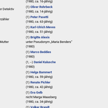
(
1980
, ca. 16‑jährig)
(1)
Oliver Rohrbeck
er Detektiv
(
1980
, ca. 14‑jährig)
(1)
Peter Pasetti
rzähler
(
1980
, ca. 63‑jährig)
(1)
Karl-Ulrich Meves
(
1980
, ca. 51‑jährig)
(1)
Brigitte Alexis
 Mutter
unter Pseudonym
„Maria Benders“
(
1980
)
(1)
Marco Beddies
(
1980
)
(1, --)
Daniel Kalusche
(
1980
)
(1)
Helga Bammert
(
1980
, ca. 59‑jährig)
(1)
Renate Pichler
(
1980
, ca. 42‑jährig)
(1)
Eva Gelb
nicht
Marga Maasberg
(
1980
, ca. 34‑jährig)
(1)
Volker Brandt