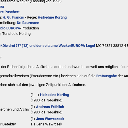
er seltsame Wecker
(Fassung von 1996)
hur
re Puschert
g:
H. G. Francis
• Regie:
Heikedine Körting
mtleitung:
Dr. Beurmann
udio EUROPA
-Produktion
, Tonstudio Körting
ck
Die drei ??? (12) und der seltsame Wecker
EUROPA Logo!
MC 74321 38812 4 P
er
n der
Reihenfolge ihres Auftretens
sortiert und wurde - soweit uns möglich -
über
enschreibweisen (Pseudonyme etc.) beziehen sich auf die
Erstausgabe
der A
ehen sich auf den jeweiligen
Zeitpunkt der Aufnahme
.
(1, --)
Heikedine Körting
(
1980
, ca. 34‑jährig)
(1)
Andreas Fröhlich
erchen und Archiv
(
1980
, ca. 14‑jährig)
(1)
Jens Wawrczeck
r Detektiv
als
Jens Wawrczek