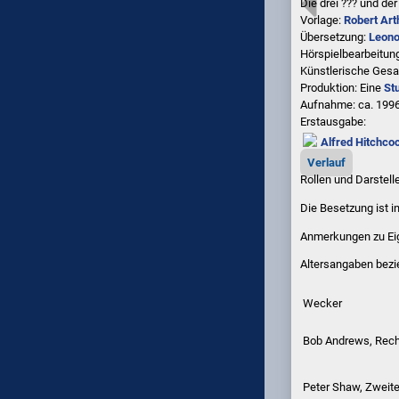
Die drei ??? und d
Vorlage:
Robert Art
Übersetzung:
Leono
Hörspielbearbeitun
Künstlerische Gesa
Produktion: Eine
St
Aufnahme:
ca. 1996
Erstausgabe:
Alfred Hitchco
Verlauf
Rollen und Darstell
Die Besetzung ist i
Anmerkungen zu Eig
Altersangaben bezi
Wecker
Bob Andrews, Rech
Peter Shaw, Zweite