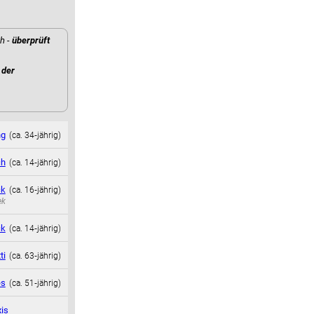
h -
überprüft
der
ng
(ca. 34‑jährig)
ch
(ca. 14‑jährig)
ck
(ca. 16‑jährig)
ek
ck
(ca. 14‑jährig)
ti
(ca. 63‑jährig)
es
(ca. 51‑jährig)
xis