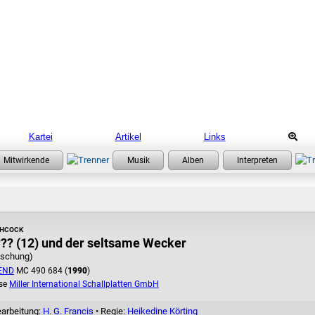
Kartei
Artikel
Links
chcock
??? (12) und der seltsame Wecker
ischung)
END
MC 490 684 (
1990
)
se
Miller International Schallplatten GmbH
earbeitung:
H. G. Francis
• Regie:
Heikedine Körting