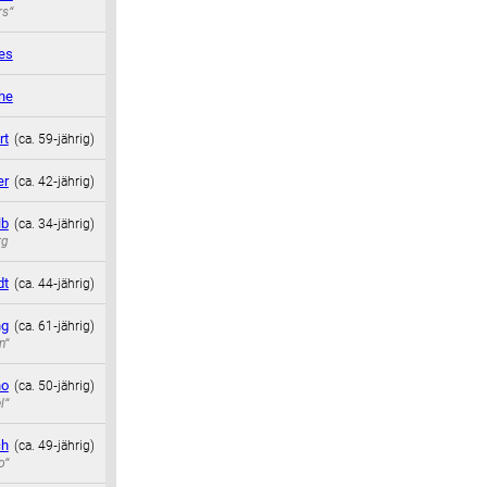
rs“
es
he
rt
(ca. 59‑jährig)
er
(ca. 42‑jährig)
lb
(ca. 34‑jährig)
rg
dt
(ca. 44‑jährig)
ng
(ca. 61‑jährig)
n“
no
(ca. 50‑jährig)
l“
ch
(ca. 49‑jährig)
o“