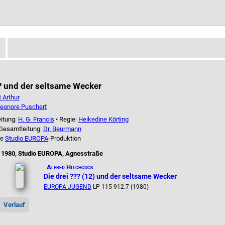
?? und der seltsame Wecker
 Arthur
eonore Puschert
itung:
H. G. Francis
• Regie:
Heikedine Körting
 Gesamtleitung:
Dr. Beurmann
ne
Studio EUROPA
-Produktion
 1980, Studio EUROPA, Agnesstraße
Alfred Hitchcock
Die drei ??? (12) und der seltsame Wecker
EUROPA JUGEND
LP 115 912.7 (1980)
Verlauf