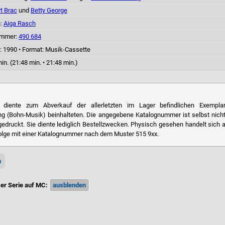
t Brac
und
Betty George
n:
Aiga Rasch
ummer:
490 684
: 1990
•
Format: Musik-Cassette
in. (21:48 min. • 21:48 min.)
diente zum Abverkauf der allerletzten im Lager befindlichen Exemplar
 (Bohn-Musik) beinhalteten. Die angegebene Katalognummer ist selbst nich
edruckt. Sie diente lediglich Bestellzwecken. Physisch gesehen handelt sich a
Folge mit einer Katalognummer nach dem Muster 515 9xx.
n
ser Serie auf MC: