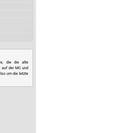
e, die die alte
t auf der MC und
lso um die letzte