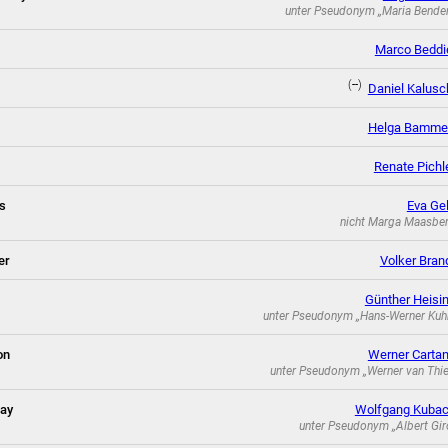
unter Pseudonym
„Maria Bende
Marco Beddi
(--)
Daniel Kalusc
Helga Bamme
Renate Pichl
s
Eva Ge
nicht
Marga Maasbe
er
Volker Bran
Günther Heisi
unter Pseudonym
„Hans-Werner Kuh
on
Werner Carta
unter Pseudonym
„Werner van Thie
nay
Wolfgang Kuba
unter Pseudonym
„Albert Gir