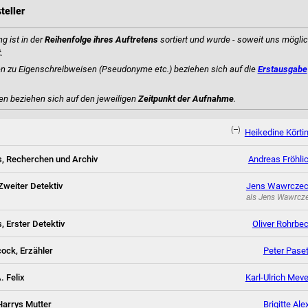
teller
g ist in der
Reihenfolge ihres Auftretens
sortiert und wurde - soweit uns möglic
t
.
 zu Eigenschreibweisen (Pseudonyme etc.) beziehen sich auf die
Erstausgabe
en beziehen sich auf den jeweiligen
Zeitpunkt der Aufnahme
.
(--)
Heikedine Körti
, Recherchen und Archiv
Andreas Fröhli
Zweiter Detektiv
Jens Wawrcze
als
Jens Wawrcz
, Erster Detektiv
Oliver Rohrbe
cock, Erzähler
Peter Paset
 Felix
Karl-Ulrich Mev
Harrys Mutter
Brigitte Ale