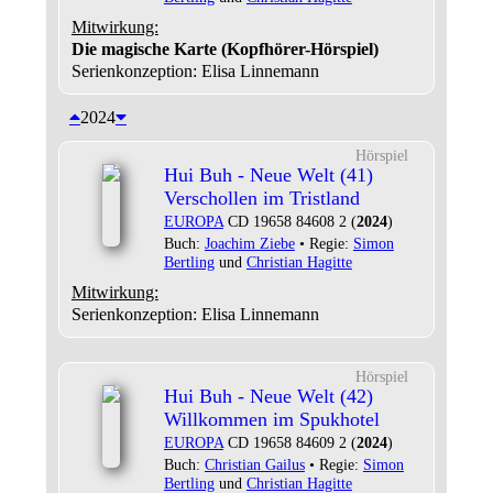
Mitwirkung:
Die magische Karte (Kopfhörer-Hörspiel)
Serienkonzeption: Elisa Linnemann
2024
Hörspiel
Hui Buh - Neue Welt (41)
Verschollen im Tristland
EUROPA
CD 19658 84608 2 (
2024
)
Buch:
Joachim Ziebe
• Regie:
Simon
Bertling
und
Christian Hagitte
Mitwirkung:
Serienkonzeption: Elisa Linnemann
Hörspiel
Hui Buh - Neue Welt (42)
Willkommen im Spukhotel
EUROPA
CD 19658 84609 2 (
2024
)
Buch:
Christian Gailus
• Regie:
Simon
Bertling
und
Christian Hagitte