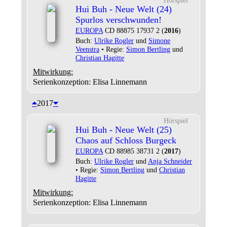
Hörspiel
Hui Buh - Neue Welt (24)
Spurlos verschwunden!
EUROPA
CD 88875 17937 2 (
2016
)
Buch:
Ulrike Rogler
und
Simone
Veenstra
• Regie:
Simon Bertling
und
Christian Hagitte
Mitwirkung:
Serienkonzeption: Elisa Linnemann
2017
Hörspiel
Hui Buh - Neue Welt (25)
Chaos auf Schloss Burgeck
EUROPA
CD 88985 38731 2 (
2017
)
Buch:
Ulrike Rogler
und
Anja Schneider
• Regie:
Simon Bertling
und
Christian
Hagitte
Mitwirkung:
Serienkonzeption: Elisa Linnemann