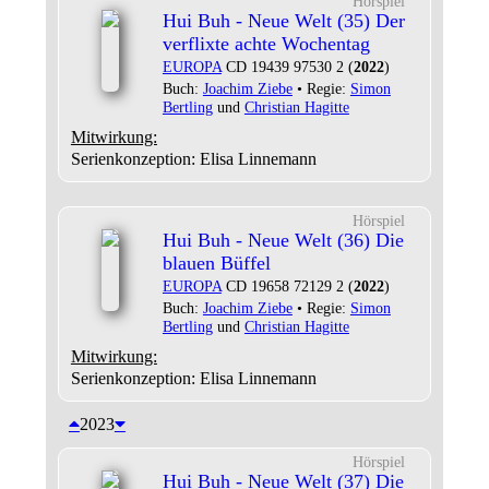
Hörspiel
Hui Buh - Neue Welt (35) Der
verflixte achte Wochentag
EUROPA
CD 19439 97530 2 (
2022
)
Buch:
Joachim Ziebe
• Regie:
Simon
Bertling
und
Christian Hagitte
Mitwirkung:
Serienkonzeption: Elisa Linnemann
Hörspiel
Hui Buh - Neue Welt (36) Die
blauen Büffel
EUROPA
CD 19658 72129 2 (
2022
)
Buch:
Joachim Ziebe
• Regie:
Simon
Bertling
und
Christian Hagitte
Mitwirkung:
Serienkonzeption: Elisa Linnemann
2023
Hörspiel
Hui Buh - Neue Welt (37) Die