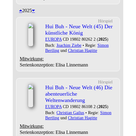
2025
Hörspiel
Hui Buh - Neue Welt (45) Der
künstliche König
EUROPA
CD 19802 80262 2 (
2025
)
Buch:
Joachim Ziebe
• Regie:
Simon
Bertling
und
Christian Hagitte
Mitwirkung:
Serienkonzeption: Elisa Linnemann
Hörspiel
Hui Buh - Neue Welt (46) Die
abenteuerliche
Weltenwanderung
EUROPA
CD 19802 86108 2 (
2025
)
Buch:
Christian Gailus
• Regie:
Simon
Bertling
und
Christian Hagitte
Mitwirkung:
Serienkonzeption: Elisa Linnemann