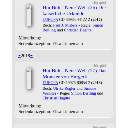
Hörspiel
Hui Buh - Neue Welt (26) Die
kaiserliche Urkunde
EUROPA
CD 88985 44122 2 (
2017
)
Buch:
Paul J. Milbers
• Regie:
Simon
Bertling
und
Christian Hagitte
Mitwirkung:
Serienkonzeption: Elisa Linnemann
2018
Hörspiel
Hui Buh - Neue Welt (27) Das
Monster von Burgeck
EUROPA
CD 19075 80854 2 (
2018
)
Buch:
Ulrike Rogler
und
Simone
Veenstra
• Regie:
Simon Bertling
und
Christian Hagitte
Mitwirkung:
Serienkonzeption: Elisa Linnemann
Hörspiel