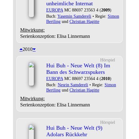
unheimliche Internat
EUROPA
MC 88697 23563 4 (
2009
)
Buch:
Yasemin Samdereli
• Regie:
Simon
Bertling
und
Christian Hagitte
Mitwirkung:
Serienkonzeption: Elisa Linnemann
2010
Hörspiel
Hui Buh - Neue Welt (8) Im
Bann des Schwarzspukers
EUROPA
MC 88697 23564 4 (
2010
)
Buch:
Nesrin Samdereli
• Regie:
Simon
Bertling
und
Christian Hagitte
Mitwirkung:
Serienkonzeption: Elisa Linnemann
Hörspiel
Hui Buh - Neue Welt (9)
Adolars Rückkehr