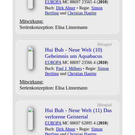
EUROPA
MC 88697 23565 4 (
2010
)
Buch:
Dirk Ahner
• Regie:
Simon
Bertling
und
Christian Hagitte
Mitwirkung:
Serienkonzeption: Elisa Linnemann
Hörspiel
Hui Buh - Neue Welt (10)
Geheimnis um Aquabacus
EUROPA
MC 88697 23566 4 (
2010
)
Buch:
Paul J. Milbers
• Regie:
Simon
Bertling
und
Christian Hagitte
Mitwirkung:
Serienkonzeption: Elisa Linnemann
Hörspiel
Hui Buh - Neue Welt (11) Das
verlorene Geistertal
EUROPA
MC 88697 62895 4 (
2010
)
Buch:
Dirk Ahner
• Regie:
Simon
Bertling
und
Christian Hagitte