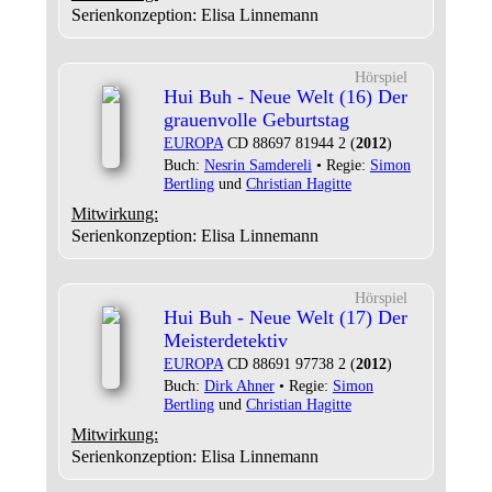
Serienkonzeption: Elisa Linnemann
Hörspiel
Hui Buh - Neue Welt (16) Der
grauenvolle Geburtstag
EUROPA
CD 88697 81944 2 (
2012
)
Buch:
Nesrin Samdereli
• Regie:
Simon
Bertling
und
Christian Hagitte
Mitwirkung:
Serienkonzeption: Elisa Linnemann
Hörspiel
Hui Buh - Neue Welt (17) Der
Meisterdetektiv
EUROPA
CD 88691 97738 2 (
2012
)
Buch:
Dirk Ahner
• Regie:
Simon
Bertling
und
Christian Hagitte
Mitwirkung:
Serienkonzeption: Elisa Linnemann