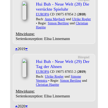
Hui Buh - Neue Welt (28) Die
verrückte Spieluhr
EUROPA
CD 19075 87854 2 (
2018
)
Buch:
Anna Maybach
und
Ulrike Rogler
• Regie:
Simon Bertling
und
Christian
Hagitte
Mitwirkung:
Serienkonzeption: Elisa Linnemann
2019
Hörspiel
Hui Buh - Neue Welt (29) Der
Tag der Ahnen
EUROPA
CD 19075 87855 2 (
2019
)
Buch:
Ulrike Rogler
und
Simone
Veenstra
• Regie:
Simon Bertling
und
Christian Hagitte
Mitwirkung:
Serienkonzeption: Elisa Linnemann
2020