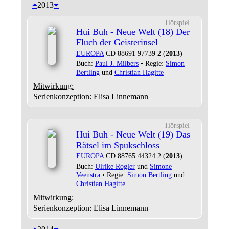
2013
Hörspiel
Hui Buh - Neue Welt (18) Der
Fluch der Geisterinsel
EUROPA
CD 88691 97739 2 (
2013
)
Buch:
Paul J. Milbers
• Regie:
Simon
Bertling
und
Christian Hagitte
Mitwirkung:
Serienkonzeption: Elisa Linnemann
Hörspiel
Hui Buh - Neue Welt (19) Das
Rätsel im Spukschloss
EUROPA
CD 88765 44324 2 (
2013
)
Buch:
Ulrike Rogler
und
Simone
Veenstra
• Regie:
Simon Bertling
und
Christian Hagitte
Mitwirkung:
Serienkonzeption: Elisa Linnemann