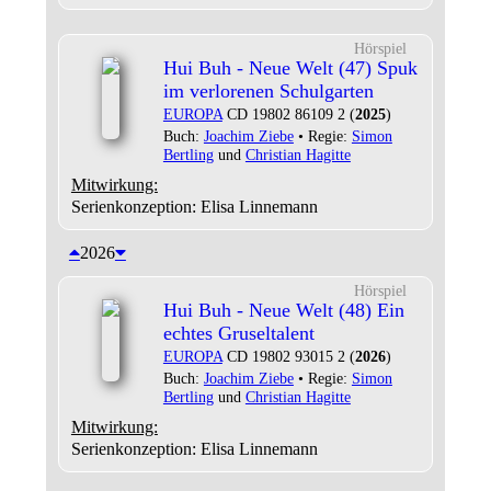
Hörspiel
Hui Buh - Neue Welt (47) Spuk
im verlorenen Schulgarten
EUROPA
CD 19802 86109 2 (
2025
)
Buch:
Joachim Ziebe
• Regie:
Simon
Bertling
und
Christian Hagitte
Mitwirkung:
Serienkonzeption: Elisa Linnemann
2026
Hörspiel
Hui Buh - Neue Welt (48) Ein
echtes Gruseltalent
EUROPA
CD 19802 93015 2 (
2026
)
Buch:
Joachim Ziebe
• Regie:
Simon
Bertling
und
Christian Hagitte
Mitwirkung:
Serienkonzeption: Elisa Linnemann