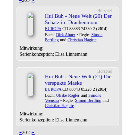
2014
Hörspiel
Hui Buh - Neue Welt (20) Der
Schatz im Drachenmoor
EUROPA
CD 88883 74330 2 (
2014
)
Buch:
Dirk Ahner
• Regie:
Simon
Bertling
und
Christian Hagitte
Mitwirkung:
Serienkonzeption: Elisa Linnemann
Hörspiel
Hui Buh - Neue Welt (21) Die
verspukte Maske
EUROPA
CD 88843 05228 2 (
2014
)
Buch:
Ulrike Rogler
und
Simone
Veenstra
• Regie:
Simon Bertling
und
Christian Hagitte
Mitwirkung:
Serienkonzeption: Elisa Linnemann
2015