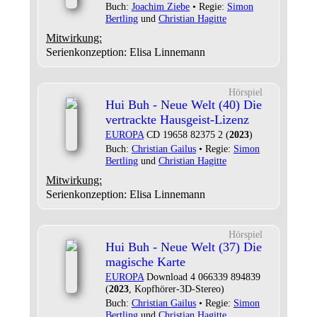
Buch:
Joachim Ziebe
• Regie:
Simon
Bertling
und
Christian Hagitte
Mitwirkung:
Serienkonzeption: Elisa Linnemann
Hörspiel
Hui Buh - Neue Welt (40) Die
vertrackte Hausgeist-Lizenz
EUROPA
CD 19658 82375 2 (
2023
)
Buch:
Christian Gailus
• Regie:
Simon
Bertling
und
Christian Hagitte
Mitwirkung:
Serienkonzeption: Elisa Linnemann
Hörspiel
Hui Buh - Neue Welt (37) Die
magische Karte
EUROPA
Download 4 066339 894839
(
2023
, Kopfhörer-3D-Stereo)
Buch:
Christian Gailus
• Regie:
Simon
Bertling
und
Christian Hagitte