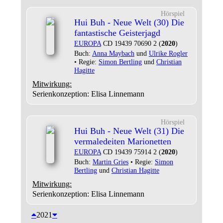
Hörspiel
Hui Buh - Neue Welt (30) Die
fantastische Geisterjagd
EUROPA
CD 19439 70690 2 (
2020
)
Buch:
Anna Maybach
und
Ulrike Rogler
• Regie:
Simon Bertling
und
Christian
Hagitte
Mitwirkung:
Serienkonzeption: Elisa Linnemann
Hörspiel
Hui Buh - Neue Welt (31) Die
vermaledeiten Marionetten
EUROPA
CD 19439 75914 2 (
2020
)
Buch:
Martin Gries
• Regie:
Simon
Bertling
und
Christian Hagitte
Mitwirkung:
Serienkonzeption: Elisa Linnemann
2021