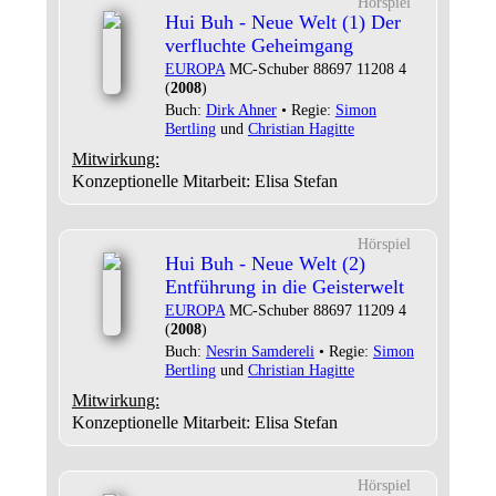
Hörspiel
Hui Buh - Neue Welt (1) Der
verfluchte Geheimgang
EUROPA
MC-Schuber 88697 11208 4
(
2008
)
Buch:
Dirk Ahner
• Regie:
Simon
Bertling
und
Christian Hagitte
Mitwirkung:
Konzeptionelle Mitarbeit: Elisa Stefan
Hörspiel
Hui Buh - Neue Welt (2)
Entführung in die Geisterwelt
EUROPA
MC-Schuber 88697 11209 4
(
2008
)
Buch:
Nesrin Samdereli
• Regie:
Simon
Bertling
und
Christian Hagitte
Mitwirkung:
Konzeptionelle Mitarbeit: Elisa Stefan
Hörspiel