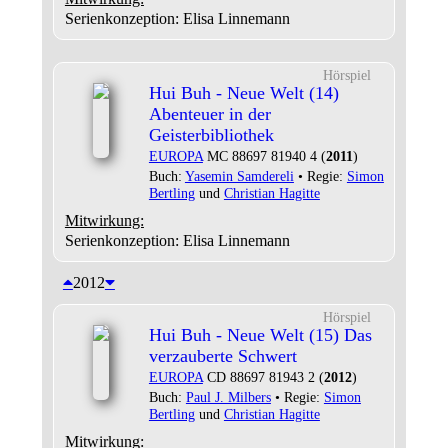
Serienkonzeption: Elisa Linnemann
Hörspiel
Hui Buh - Neue Welt (14)
Abenteuer in der
Geisterbibliothek
EUROPA
MC 88697 81940 4 (
2011
)
Buch:
Yasemin Samdereli
• Regie:
Simon
Bertling
und
Christian Hagitte
Mitwirkung:
Serienkonzeption: Elisa Linnemann
2012
Hörspiel
Hui Buh - Neue Welt (15) Das
verzauberte Schwert
EUROPA
CD 88697 81943 2 (
2012
)
Buch:
Paul J. Milbers
• Regie:
Simon
Bertling
und
Christian Hagitte
Mitwirkung: