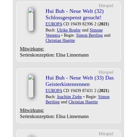
Hörspiel
Hui Buh - Neue Welt (32)
Schlossgespenst gesucht!
EUROPA
CD 19439 82396 2 (
2021
)
Buch:
Ulrike Rogler
und
Simone
Veenstra
• Regie:
Simon Bertling
und
Christian Hagitte
Mitwirkung:
Serienkonzeption: Elisa Linnemann
Hörspiel
Hui Buh - Neue Welt (33) Das
Geisterkistenrennen
EUROPA
CD 19439 87431 2 (
2021
)
Buch:
Joachim Ziebe
• Regie:
Simon
Bertling
und
Christian Hagitte
Mitwirkung:
Serienkonzeption: Elisa Linnemann
Hörspiel