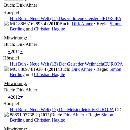
Buch: Dirk Ahner
Hörspiel
Hui Buh - Neue Welt (11) Das verlorene Geistertal
EUROPA
MC 88697 62895 4 (
2010
)
Buch:
Dirk Ahner
• Regie:
Simon
Bertling
und
Christian Hagitte
Mitwirkung:
Buch: Dirk Ahner
2011
Hörspiel
Hui Buh - Neue Welt (13) Der Geist der Weihnacht
EUROPA
MC 88697 81930 4 (
2011
)
Buch:
Dirk Ahner
• Regie:
Simon
Bertling
und
Christian Hagitte
Mitwirkung:
Buch: Dirk Ahner
2012
Hörspiel
Hui Buh - Neue Welt (17) Der Meisterdetektiv
EUROPA
CD
88691 97738 2 (
2012
)
Buch:
Dirk Ahner
• Regie:
Simon
Bertling
und
Christian Hagitte
Mitwirkung: