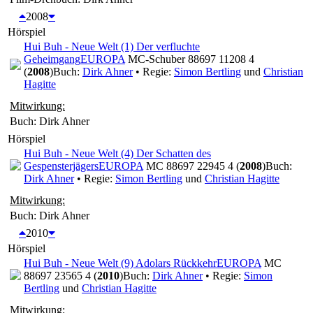
2008
Hörspiel
Hui Buh - Neue Welt (1) Der verfluchte
Geheimgang
EUROPA
MC-Schuber 88697 11208 4
(
2008
)
Buch:
Dirk Ahner
• Regie:
Simon Bertling
und
Christian
Hagitte
Mitwirkung:
Buch: Dirk Ahner
Hörspiel
Hui Buh - Neue Welt (4) Der Schatten des
Gespensterjägers
EUROPA
MC 88697 22945 4 (
2008
)
Buch:
Dirk Ahner
• Regie:
Simon Bertling
und
Christian Hagitte
Mitwirkung:
Buch: Dirk Ahner
2010
Hörspiel
Hui Buh - Neue Welt (9) Adolars Rückkehr
EUROPA
MC
88697 23565 4 (
2010
)
Buch:
Dirk Ahner
• Regie:
Simon
Bertling
und
Christian Hagitte
Mitwirkung: