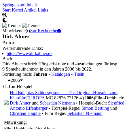
Springe zum Inhalt
Start
Kartei
Artikel
Links
Mitwirkende(r)
Zur Recherche
Dirk Ahner
Autor.
Weiterführende Links:
https://www.dirkahner.de
Buch
Dirk Ahner schrieb Hörspielskripte und -bearbeitungen für insg.
9 Sprachaufnahmen in den Jahren 2006 bis 2022.
Sortierung nach:
Jahren
•
Katalogen
•
Titeln
2006
O-Ton-Hörspiel
Hui Buh, das Schlossgespenst - Das Original-Hörspiel zum
Kinofilm
EUROPA
MC 82876 77176 4 (
2006
)
Film-Drehbuch:
Dirk Ahner
und
Sebastian Niemann
• Hörspiel-Buch:
Siegfried
Antonio Effenberger
• Hörspiel-Regie:
Simon Bertling
und
Christian Hagitte
• Film-Regie:
Sebastian Niemann
Mitwirkung:
Film-Drehbuch: Dirk Ahner