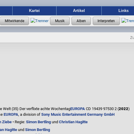
Kartei
Artikel
Links
Zu
e Welt (35) Der verflixte achte Wochentag
EUROPA
CD 19439 97530 2 (
2022
)
se
EUROPA
, a division of
Sony Music Entertainment Germany GmbH
m Ziebe
• Regie:
Simon Bertling
und
Christian Hagitte
ian Hagitte
und
Simon Bertling