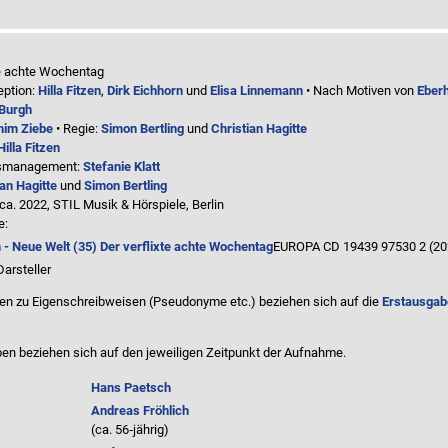
te achte Wochentag
eption:
Hilla Fitzen
,
Dirk Eichhorn
und
Elisa Linnemann
• Nach Motiven von
Eber
Burgh
him Ziebe
• Regie:
Simon Bertling
und
Christian Hagitte
Hilla Fitzen
nsmanagement:
Stefanie Klatt
ian Hagitte
und
Simon Bertling
ca. 2022, STIL Musik & Hörspiele, Berlin
e:
 - Neue Welt (35) Der verflixte achte Wochentag
EUROPA CD 19439 97530 2 (20
Darsteller
n zu Eigenschreibweisen (Pseudonyme etc.) beziehen sich auf die
Erstausgab
en beziehen sich auf den jeweiligen
Zeitpunkt der Aufnahme
.
Hans Paetsch
Andreas Fröhlich
(ca. 56‑jährig)