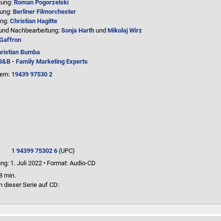
tung:
Roman Pogorzelski
lung:
Berliner Filmorchester
ung:
Christian Hagitte
und Nachbearbeitung:
Sonja Harth
und
Mikolaj Wirz
 Gaffron
ristian Bumba
B&B - Family Marketing Experts
ern:
19439 97530 2
1 94399 75302 6
(UPC)
ng: 1. Juli 2022
•
Format: Audio-CD
8 min.
n dieser Serie auf CD: