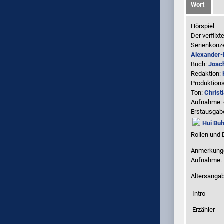
Wort
Hörspiel
Der verflix
Serienkonz
Alexander-
Buch:
Joac
Redaktion:
Produktio
Ton:
Christ
Aufnahme:
Erstausgab
Hui Buh
Rollen und 
Anmerkunge
Aufnahme
.
Altersangab
Intro
Erzähler