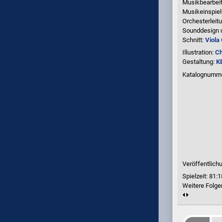
Musikbearbei
Musikeinspie
Orchesterleit
Sounddesign 
Schnitt:
Viola
Illustration:
Ch
Gestaltung:
K
Katalognumm
Veröffentlichu
Spielzeit:
81:1
Weitere Folge