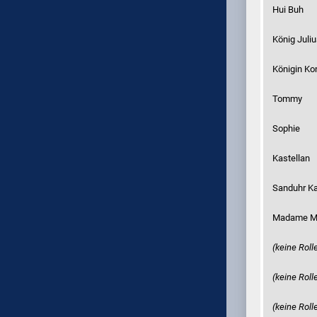
Hui Buh
König Juliu
Königin Ko
Tommy
Sophie
Kastellan
Sanduhr Ka
Madame Ma
(keine Rol
(keine Rol
(keine Rol