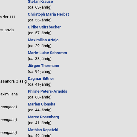
Stefan Krause
(ca. 63‑jährig)
Christoph Maria Herbst
s der 111.
(ca. 56‑jährig)
Ulrike Stürzbecher
nstanzia
(ca. 57‑jährig)
Maximilian Artajo
(ca. 29‑jährig)
Marie-Luise Schramm
(ca. 38‑jährig)
Jürgen Thormann
(ca. 94‑jährig)
Dagmar Bittner
ssandra Glasig
(ca. 41‑jährig)
Philine Peters-Arnolds
ximiliana
(ca. 68‑jährig)
Marlen Ulonska
lenangabe)
(ca. 44‑jährig)
Marco Rosenberg
lenangabe)
(ca. 41‑jährig)
Mathias Kopetzki
lenangabe)
(ca. 49‑jährig)