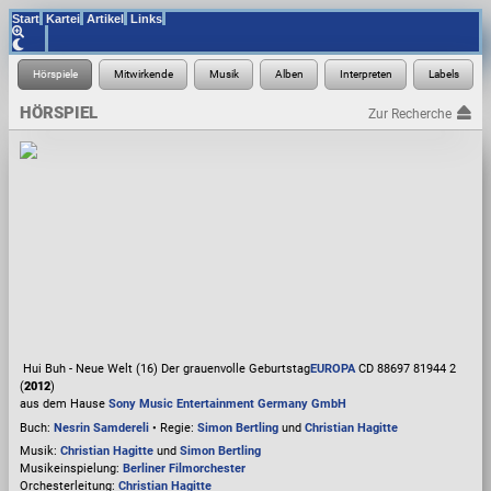
Start
Kartei
Artikel
Links
HÖRSPIEL
Zur Recherche
Hui Buh - Neue Welt (16) Der grauenvolle Geburtstag
EUROPA
CD 88697 81944 2
(
2012
)
aus dem Hause
Sony Music Entertainment Germany GmbH
Buch:
Nesrin Samdereli
• Regie:
Simon Bertling
und
Christian Hagitte
Musik:
Christian Hagitte
und
Simon Bertling
Musikeinspielung:
Berliner Filmorchester
Orchesterleitung:
Christian Hagitte