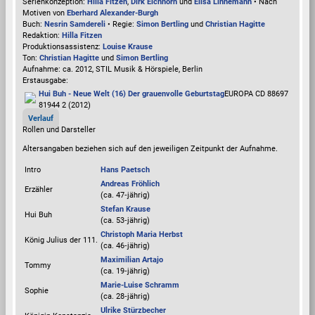
Serienkonzeption:
Hilla Fitzen
,
Dirk Eichhorn
und
Elisa Linnemann
• Nach
Motiven von
Eberhard Alexander-Burgh
Buch:
Nesrin Samdereli
• Regie:
Simon Bertling
und
Christian Hagitte
Redaktion:
Hilla Fitzen
Produktionsassistenz:
Louise Krause
Ton:
Christian Hagitte
und
Simon Bertling
Aufnahme:
ca. 2012, STIL Musik & Hörspiele, Berlin
Erstausgabe:
Hui Buh - Neue Welt (16) Der grauenvolle Geburtstag
EUROPA CD 88697
81944 2 (2012)
Verlauf
Rollen und Darsteller
Altersangaben beziehen sich auf den jeweiligen
Zeitpunkt der Aufnahme
.
Intro
Hans Paetsch
Andreas Fröhlich
Erzähler
(ca. 47‑jährig)
Stefan Krause
Hui Buh
(ca. 53‑jährig)
Christoph Maria Herbst
König Julius der 111.
(ca. 46‑jährig)
Maximilian Artajo
Tommy
(ca. 19‑jährig)
Marie-Luise Schramm
Sophie
(ca. 28‑jährig)
Ulrike Stürzbecher