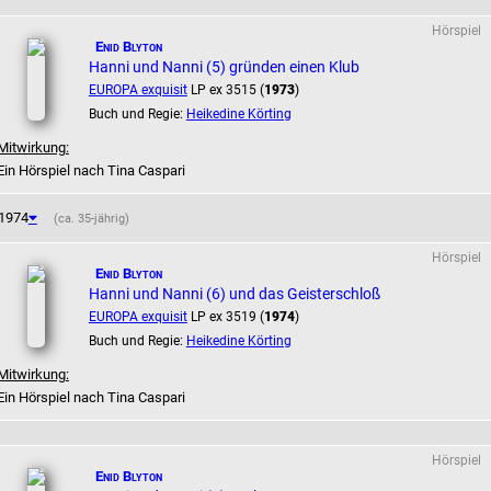
Hörspiel
Enid Blyton
Hanni und Nanni (5) gründen einen Klub
EUROPA exquisit
LP ex 3515 (
1973
)
Buch und Regie:
Heikedine Körting
Mitwirkung:
Ein Hörspiel nach Tina Caspari
1974
(ca. 35-jährig)
Hörspiel
Enid Blyton
Hanni und Nanni (6) und das Geisterschloß
EUROPA exquisit
LP ex 3519 (
1974
)
Buch und Regie:
Heikedine Körting
Mitwirkung:
Ein Hörspiel nach Tina Caspari
Hörspiel
Enid Blyton