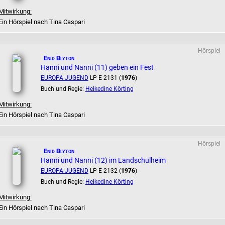
Mitwirkung:
Ein Hörspiel nach Tina Caspari
Hörspiel
Enid Blyton
Hanni und Nanni (11) geben ein Fest
EUROPA JUGEND
LP E 2131 (
1976
)
Buch und Regie:
Heikedine Körting
Mitwirkung:
Ein Hörspiel nach Tina Caspari
Hörspiel
Enid Blyton
Hanni und Nanni (12) im Landschulheim
EUROPA JUGEND
LP E 2132 (
1976
)
Buch und Regie:
Heikedine Körting
Mitwirkung:
Ein Hörspiel nach Tina Caspari