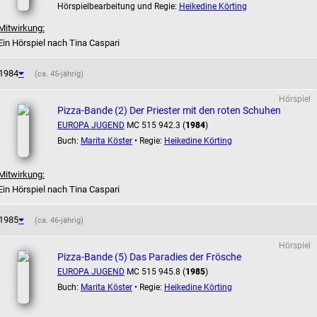
Hörspielbearbeitung und Regie:
Heikedine Körting
Mitwirkung:
Ein Hörspiel nach Tina Caspari
1984
(ca. 45-jährig)
Hörspiel
Pizza-Bande (2) Der Priester mit den roten Schuhen
EUROPA JUGEND
MC 515 942.3 (
1984
)
Buch:
Marita Köster
• Regie:
Heikedine Körting
Mitwirkung:
Ein Hörspiel nach Tina Caspari
1985
(ca. 46-jährig)
Hörspiel
Pizza-Bande (5) Das Paradies der Frösche
EUROPA JUGEND
MC 515 945.8 (
1985
)
Buch:
Marita Köster
• Regie:
Heikedine Körting