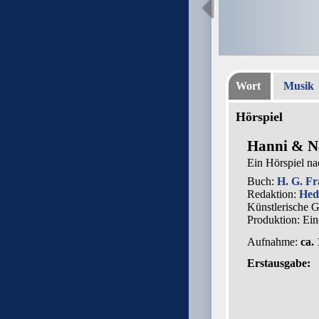
Wort
Musik
Hörspiel
Hanni & Na
Ein Hörspiel n
Buch:
H. G. Fr
Redaktion:
Hed
Künstlerische 
Produktion: Ei
Aufnahme:
ca.
Erstausgabe: