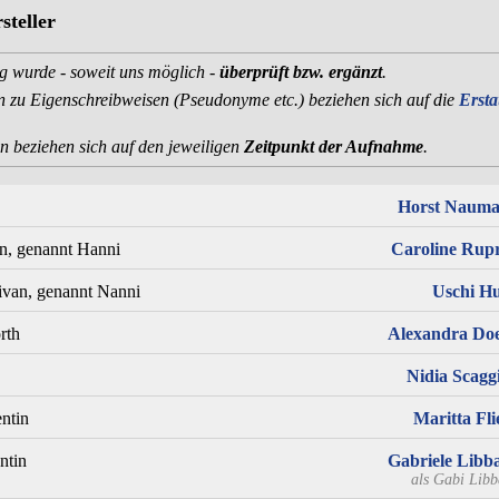
steller
g wurde - soweit uns möglich -
überprüft bzw. ergänzt
.
zu Eigenschreibweisen (Pseudonyme etc.) beziehen sich auf die
Erst
n beziehen sich auf den jeweiligen
Zeitpunkt der Aufnahme
.
Horst Naum
n, genannt Hanni
Caroline Rup
ivan, genannt Nanni
Uschi H
rth
Alexandra Do
Nidia Scagg
ntin
Maritta Fli
ntin
Gabriele Libb
als
Gabi Libb