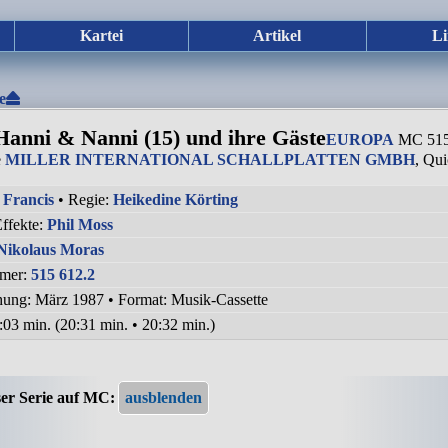
Kartei
Artikel
Li
e
Hanni & Nanni (15) und ihre Gäste
EUROPA
MC 515 
e
MILLER INTERNATIONAL SCHALLPLATTEN GMBH
, Qu
 Francis
• Regie:
Heikedine Körting
ffekte:
Phil Moss
Nikolaus Moras
mer:
515 612.2
chung: März 1987
•
Format: Musik-Cassette
:03 min. (20:31 min. • 20:32 min.)
ser Serie auf MC: