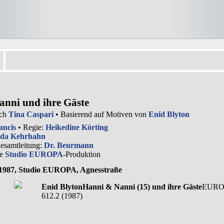
nni und ihre Gäste
ach
Tina Caspari
• Basierend auf Motiven von
Enid Blyton
ancis
• Regie:
Heikedine Körting
da Kehrhahn
Gesamtleitung:
Dr. Beurmann
ne
Studio EUROPA
-Produktion
 1987, Studio EUROPA, Agnesstraße
Enid Blyton
Hanni & Nanni (15) und ihre Gäste
EURO
612.2 (1987)