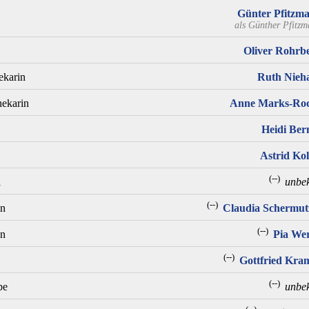
Günter Pfitzm
als
Günther Pfitz
Oliver Rohrb
ekarin
Ruth Nieh
hekarin
Anne Marks-Ro
Heidi Ber
Astrid Kol
(--)
l
unbe
(--)
in
Claudia Schermut
(--)
in
Pia Wer
(--)
Gottfried Kra
(--)
be
unbe