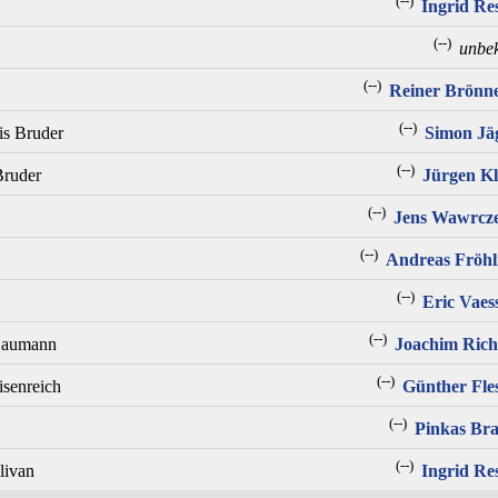
(--)
Ingrid Re
(--)
unbe
(--)
Reiner Brönn
(--)
is Bruder
Simon Jä
(--)
Bruder
Jürgen K
(--)
Jens Wawrcz
(--)
Andreas Fröhl
(--)
Eric Vaes
(--)
 Laumann
Joachim Rich
(--)
isenreich
Günther Fle
(--)
Pinkas Br
(--)
livan
Ingrid Re