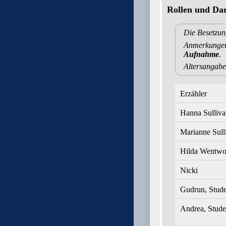
Rollen und Dar
Die Besetzun
Anmerkungen 
Aufnahme
.
Altersangabe
Erzähler
Hanna Sulliva
Marianne Sull
Hilda Wentwo
Nicki
Gudrun, Stude
Andrea, Stude