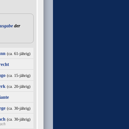
ausgabe
der
ann
(ca. 61‑jährig)
recht
ugo
(ca. 15‑jährig)
erk
(ca. 20‑jährig)
iante
ege
(ca. 30‑jährig)
ach
(ca. 30‑jährig)
ach