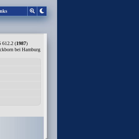
nks
612.2 (
1987
)
ickborn bei Hamburg