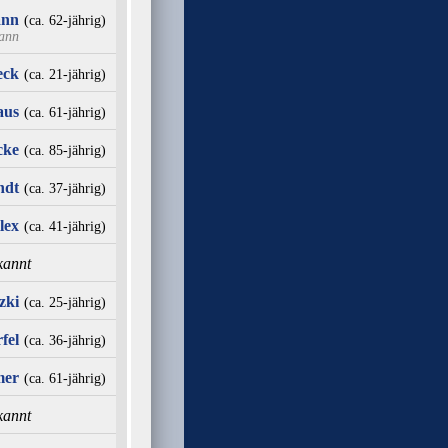
ann
(ca. 62‑jährig)
mann
eck
(ca. 21‑jährig)
aus
(ca. 61‑jährig)
cke
(ca. 85‑jährig)
ndt
(ca. 37‑jährig)
lex
(ca. 41‑jährig)
kannt
zki
(ca. 25‑jährig)
fel
(ca. 36‑jährig)
mer
(ca. 61‑jährig)
kannt