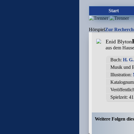
Start
Hörspiel
Zur Recherch
Enid Blyton
aus dem Haus
Buch:
H. G.
Musik und E
Illustration:
Katalognum
Veröffentli
Spielzeit:
41
Weitere Folgen die