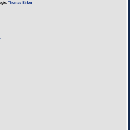
egie:
Thomas Birker
r