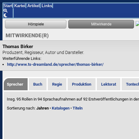
Start
Kartei
Artikel
Links
MITWIRKENDE(R)
Thomas Birker
Produzent, Regisseur, Autor und Darsteller.
Weiterführende Links:
http://www.ts-dreamland.de/sprecher/thomas-birker/
Sprecher
Buch
Regie
Produktion
Lektorat
Tontec
Insg. 95 Rollen in 94 Sprachaufnahmen auf 92 Erstveröffentlichungen in de
Sortierung nach:
Jahren
•
Katalogen
•
Titeln