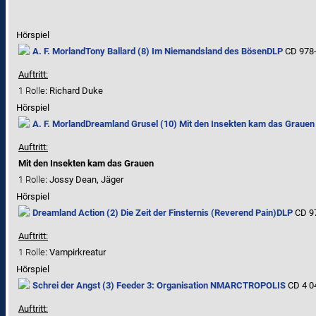
Hörspiel
A. F. Morland
Tony Ballard (8) Im Niemandsland des Bösen
DLP
CD 978-
Auftritt:
1 Rolle
: Richard Duke
Hörspiel
A. F. Morland
Dreamland Grusel (10) Mit den Insekten kam das Grauen •
Auftritt:
Mit den Insekten kam das Grauen
1 Rolle
: Jossy Dean, Jäger
Hörspiel
Dreamland Action (2) Die Zeit der Finsternis (Reverend Pain)
DLP
CD 97
Auftritt:
1 Rolle
: Vampirkreatur
Hörspiel
Schrei der Angst (3) Feeder 3: Organisation N
MARCTROPOLIS
CD 4 0
Auftritt: