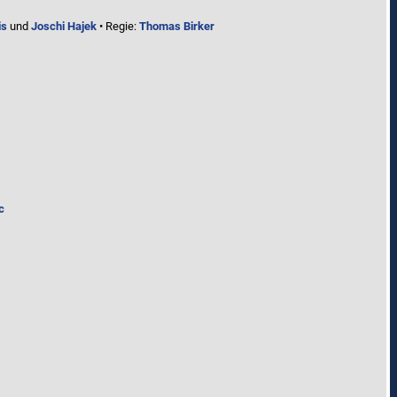
is
und
Joschi Hajek
• Regie:
Thomas Birker
c