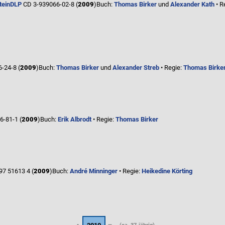
tein
DLP
CD 3-939066-02-8 (
2009
)
Buch:
Thomas Birker
und
Alexander Kath
• R
-24-8 (
2009
)
Buch:
Thomas Birker
und
Alexander Streb
• Regie:
Thomas Birke
-81-1 (
2009
)
Buch:
Erik Albrodt
• Regie:
Thomas Birker
7 51613 4 (
2009
)
Buch:
André Minninger
• Regie:
Heikedine Körting