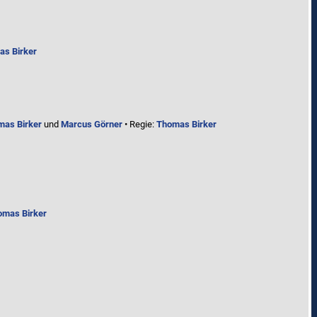
s Birker
mas Birker
und
Marcus Görner
• Regie:
Thomas Birker
omas Birker