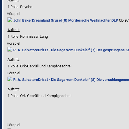
Auftritt:
1 Rolle
: Psycho
Hörspiel
John Baker
Dreamland Grusel (8) Mörderische Weihnachten
DLP
CD 978
Auftritt:
1 Rolle
: Kommissar Lang
Hörspiel
R. A. Salvatore
Drizzt - Die Saga vom Dunkelelf (7) Der gesprungene Kri
Auftritt:
1 Rolle
: Ork-Gebrüll und Kampfgeschrei
Hörspiel
R. A. Salvatore
Drizzt - Die Saga vom Dunkelelf (8) Die verschlungene
Auftritt:
1 Rolle
: Ork-Gebrüll und Kampfgeschrei
Hörspiel