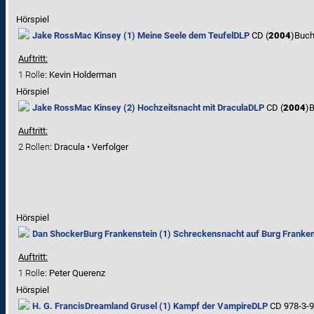
Hörspiel
Jake Ross
Mac Kinsey (1) Meine Seele dem Teufel
DLP
CD (
2004
)
Buch
Auftritt:
1 Rolle
: Kevin Holderman
Hörspiel
Jake Ross
Mac Kinsey (2) Hochzeitsnacht mit Dracula
DLP
CD (
2004
)
B
Auftritt:
2 Rollen
: Dracula • Verfolger
Hörspiel
Dan Shocker
Burg Frankenstein (1) Schreckensnacht auf Burg Franken
Auftritt:
1 Rolle
: Peter Querenz
Hörspiel
H. G. Francis
Dreamland Grusel (1) Kampf der Vampire
DLP
CD 978-3-9