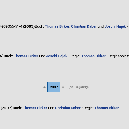
-939066-51-4 (
2005
)
Buch:
Thomas Birker
,
Christian Daber
und
Joschi Hajek
•
5
)
Buch:
Thomas Birker
und
Joschi Hajek
• Regie:
Thomas Birker
• Regieassist
2007
(ca. 34-jährig)
 (
2007
)
Buch:
Thomas Birker
und
Christian Daber
• Regie:
Thomas Birker