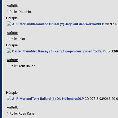
Auftritt:
1 Rolle
: Dauphin
Hörspiel
A. F. Morland
Dreamland Grusel (2) Jagd auf den Werwolf
DLP
CD 978-3
Auftritt:
1 Rolle
: Pilot
Hörspiel
Carter Flynn
Mac Kinsey (3) Kampf gegen den grünen Tod
DLP
CD (
200
Auftritt:
1 Rolle
: Tom Baker
Hörspiel
A. F. Morland
Tony Ballard (1) Die Höllenbrut
DLP
CD 978-3-939066-20-0
Auftritt:
1 Rolle
: Ross Kane