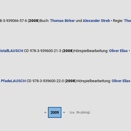
-3-939066-57-6 (
2008
)
Buch:
Thomas Birker
und
Alexander Streb
• Regie:
Tho
stall
LAUSCH
CD 978-3-939600-21-3 (
2008
)
Hörspielbearbeitung:
Oliver Elias
•
n Pfade
LAUSCH
CD 978-3-939600-22-0 (
2008
)
Hörspielbearbeitung:
Oliver Elias
2009
(ca. 36-jährig)