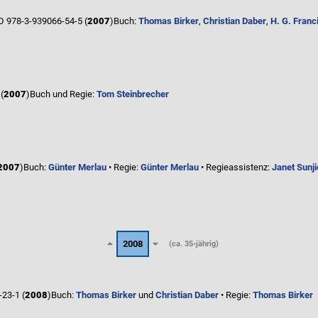
 978-3-939066-54-5 (
2007
)
Buch:
Thomas Birker
,
Christian Daber
,
H. G. Franc
(
2007
)
Buch und Regie:
Tom Steinbrecher
2007
)
Buch:
Günter Merlau
• Regie:
Günter Merlau
• Regieassistenz:
Janet Sunji
2008
(ca. 35-jährig)
23-1 (
2008
)
Buch:
Thomas Birker
und
Christian Daber
• Regie:
Thomas Birker