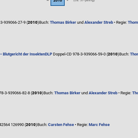
2010
(ca. 37-jährig)
3-939066-27-9 (
2010
)
Buch:
Thomas Birker
und
Alexander Streb
• Regie:
Thoma
 Blutgericht der Insekten
DLP
Doppel-CD 978-3-939066-59-0 (
2010
)
Buch:
Tho
8-3-939066-82-8 (
2010
)
Buch:
Thomas Birker
und
Alexander Streb
• Regie:
Th
42564 126990 (
2010
)
Buch:
Carsten Fehse
• Regie:
Marc Fehse