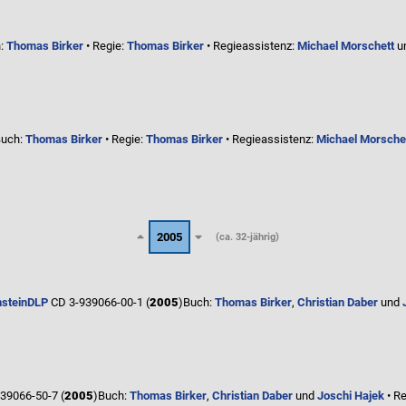
:
Thomas Birker
• Regie:
Thomas Birker
• Regieassistenz:
Michael Morschett
u
uch:
Thomas Birker
• Regie:
Thomas Birker
• Regieassistenz:
Michael Morsche
2005
(ca. 32-jährig)
stein
DLP
CD 3-939066-00-1 (
2005
)
Buch:
Thomas Birker
,
Christian Daber
und
39066-50-7 (
2005
)
Buch:
Thomas Birker
,
Christian Daber
und
Joschi Hajek
• Re