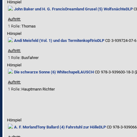
Hörspiel
John Baker und H. G. Francis
Dreamland Grusel (5) Wolfsnächte
DLP
CD
Auftritt:
1 Rolle
: Thomas
Hörspiel
Andi Meisfeld (Vol. 1) und das Termitenkopftrio
DLP
CD 3-939724-07-6 
Auftritt:
1 Rolle
: Busfahrer
Hörspiel
Die schwarze Sonne (6) Whitechapel
LAUSCH
CD 978-3-939600-18-3 (
Auftritt:
1 Rolle
: Hauptmann Richter
Hörspiel
A. F. Morland
Tony Ballard (4) Fahrstuhl zur Hölle
DLP
CD 978-3-939066-