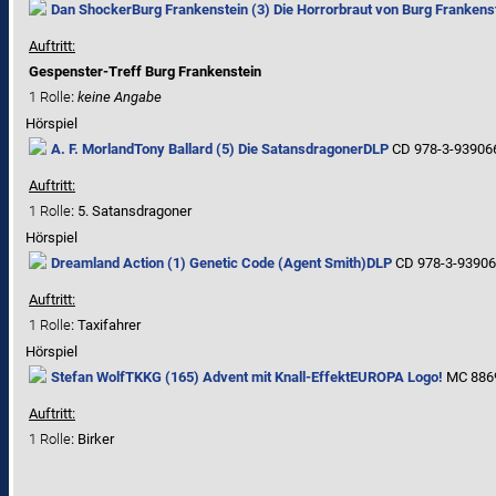
Dan Shocker
Burg Frankenstein (3) Die Horrorbraut von Burg Frankens
Auftritt:
Gespenster-Treff Burg Frankenstein
1 Rolle
:
keine Angabe
Hörspiel
A. F. Morland
Tony Ballard (5) Die Satansdragoner
DLP
CD 978-3-939066
Auftritt:
1 Rolle
: 5. Satansdragoner
Hörspiel
Dreamland Action (1) Genetic Code (Agent Smith)
DLP
CD 978-3-939066
Auftritt:
1 Rolle
: Taxifahrer
Hörspiel
Stefan Wolf
TKKG (165) Advent mit Knall-Effekt
EUROPA Logo!
MC 8869
Auftritt:
1 Rolle
: Birker