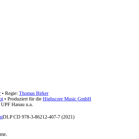
r
• Regie:
Thomas Birker
ot
• Produziert für die
Highscore Music GmbH
, UPF Hanau u.a.
st
DLP CD 978-3-86212-407-7 (2021)
hme
.