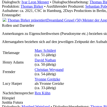
Dialogbuch:
Ivar Leon Menger
• Dialogbuchbearbeitung:
Thomas Bi
Produktion:
Thomas Birker
• Ausführender Produzent:
Sebastian Pob
Aufnahme:
ca. 2021, CSC in Hamburg, 2Days Productions in Berlin
Erstausgabe:
Thomas Birker präsentiert
Dreamland Grusel (50) Meister der Ang
Rollen und Darsteller
Anmerkungen zu Eigenschreibweisen (Pseudonyme etc.) beziehen sic
Altersangaben beziehen sich auf den jeweiligen
Zeitpunkt der Aufna
Marc Schülert
Titelansage
(ca. 51‑jährig)
David Nathan
Henry Adams
(ca. 50‑jährig)
Christian Weygand
Fremder
(ca. 54‑jährig)
Yvonne Greitzke
Lucy Harper
als
Yvonne Greizke
(ca. 33‑jährig)
Nachrichtensprecher
Ren Kühn
Hörspiel
Justitia Futura
Dialogbuch:
Manfred Weinland
• Dialogbuchbearbeitung:
Thomas Bi