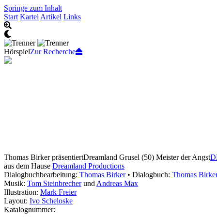
Springe zum Inhalt
Start
Kartei
Artikel
Links
Hörspiel
Zur Recherche
Thomas Birker präsentiert
Dreamland Grusel (50) Meister der Angst
D
aus dem Hause
Dreamland Productions
Dialogbuchbearbeitung:
Thomas Birker
• Dialogbuch:
Thomas Birke
Musik:
Tom Steinbrecher
und
Andreas Max
Illustration:
Mark Freier
Layout:
Ivo Scheloske
Katalognummer: