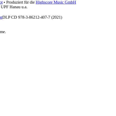
ot
• Produziert für die
Highscore Music GmbH
, UPF Hanau u.a.
st
DLP CD 978-3-86212-407-7 (2021)
hme
.