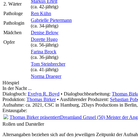
Markus Ertelt
2. Wärter
(ca. 42‑jährig)
Pathologe
Ren Kühn
Gabrielle Pietermann
Pathologin
(ca. 34‑jährig)
Mädchen
Denise Below
Dorette Hugo
Opfer
(ca. 56‑jährig)
Farina Brock
(ca. 36‑jährig)
Tom Steinbrecher
(ca. 41‑jährig)
Norma Draeger
Hörspiel
In der Nacht ...
Dialogbuch:
Evelyn R. Boyd
• Dialogbuchbearbeitung:
Thomas Birk
Produktion:
Thomas Birker
• Ausführender Produzent:
Sebastian Pob
Aufnahme:
ca. 2021, CSC in Hamburg, 2Days Productions in Berlin
Erstausgabe:
Thomas Birker präsentiert
Dreamland Grusel (50) Meister der Ang
Rollen und Darsteller
Altersangaben beziehen sich auf den jeweiligen
Zeitpunkt der Aufna