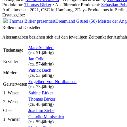
Produktion:
Thomas Birker
• Ausführender Produzent:
Sebastian Pob
Aufnahme:
ca. 2021, CSC in Hamburg, 2Days Productions in Berlin
Erstausgabe:
Thomas Birker präsentiert
Dreamland Grusel (50) Meister der Ang
Rollen und Darsteller
Altersangaben beziehen sich auf den jeweiligen
Zeitpunkt der Aufna
Marc Schülert
Titelansage
(ca. 51‑jährig)
Jan Odle
Erzähler
(ca. 57‑jährig)
Patrick Bach
Mörder
(ca. 53‑jährig)
Engelbert von Nordhausen
Geisterwesen
(ca. 73‑jährig)
1. Wesen
Sabine Birker
Thomas Birker
2. Wesen
(ca. 48‑jährig)
Chef
Joachim Ziebe
Claudio Maniscalco
1. Wärter
(ca. 59‑jährig)