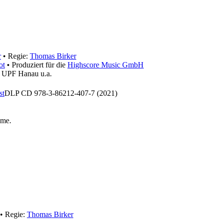
r
• Regie:
Thomas Birker
ot
• Produziert für die
Highscore Music GmbH
, UPF Hanau u.a.
st
DLP CD 978-3-86212-407-7 (2021)
hme
.
• Regie:
Thomas Birker