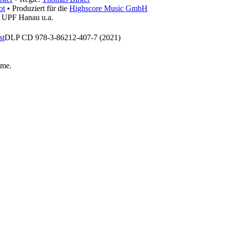
ot
• Produziert für die
Highscore Music GmbH
, UPF Hanau u.a.
st
DLP CD 978-3-86212-407-7 (2021)
hme
.