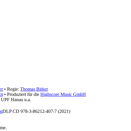
er
• Regie:
Thomas Birker
ot
• Produziert für die
Highscore Music GmbH
, UPF Hanau u.a.
st
DLP CD 978-3-86212-407-7 (2021)
hme
.