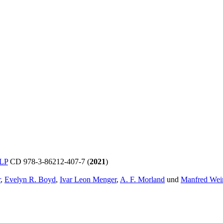
LP
CD 978-3-86212-407-7 (
2021
)
r
,
Evelyn R. Boyd
,
Ivar Leon Menger
,
A. F. Morland
und
Manfred Wei