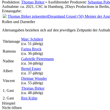
Produktion:
Thomas Birker
• Ausführender Produzent:
Sebastian Pob
Aufnahme:
ca. 2021, CSC in Hamburg, 2Days Productions in Berlin
Erstausgabe:
Thomas Birker präsentiert
Dreamland Grusel (50) Meister der Ang
Rollen und Darsteller
Altersangaben beziehen sich auf den jeweiligen
Zeitpunkt der Aufna
Marc Schülert
Titelansage
(ca. 51‑jährig)
Farina Brock
Ramona
(ca. 36‑jährig)
Gabrielle Pietermann
Nadine
(ca. 34‑jährig)
Bernd Egger
Albert
(ca. 37‑jährig)
Dietmar Wunder
Vincent
(ca. 55‑jährig)
Thomas Birker
1. Gast
(ca. 48‑jährig)
2. Gast
Ren Kühn
Hörspiel
Nicht öffnen