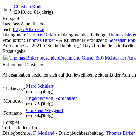
Christian Rode
Intro
(
2018
, ca. 81‑jährig)
Hörspiel
Das Fass Amontillado
nach
Edgar Allan Poe
Dialogbuch:
Thomas Birker
• Dialogbuchbearbeitung:
Thomas Birke
Produktion:
Thomas Birker
• Ausführender Produzent:
Sebastian Pob
Aufnahme:
ca. 2021, CSC in Hamburg, 2Days Productions in Berlin
Erstausgabe:
Thomas Birker präsentiert
Dreamland Grusel (50) Meister der Ang
Rollen und Darsteller
Altersangaben beziehen sich auf den jeweiligen
Zeitpunkt der Aufna
Marc Schülert
Titelansage
(ca. 51‑jährig)
Engelbert von Nordhausen
Montresor
(ca. 73‑jährig)
Christian Weygand
Fortunato
(ca. 54‑jährig)
Hörspiel
Tod nach dem Tod
Dialogbuch:
A. F. Morland
• Dialogbuchbearbeitung:
Thomas Birker