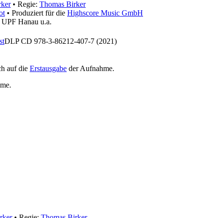
rker
• Regie:
Thomas Birker
ot
• Produziert für die
Highscore Music GmbH
, UPF Hanau u.a.
st
DLP CD 978-3-86212-407-7 (2021)
h auf die
Erstausgabe
der Aufnahme
.
hme
.
rker
• Regie:
Thomas Birker