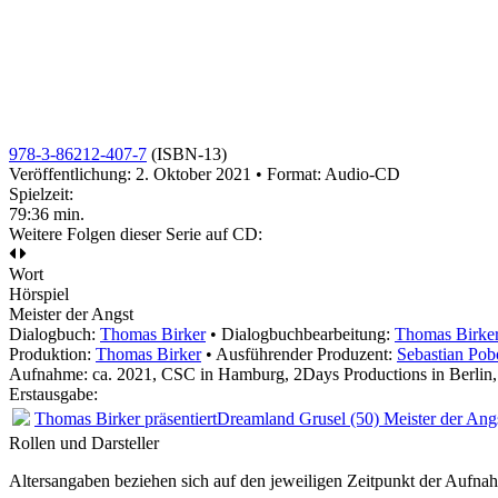
978-3-86212-407-7
(ISBN-13)
Veröffentlichung: 2. Oktober 2021
•
Format: Audio-CD
Spielzeit:
79:36 min.
Weitere Folgen dieser Serie auf CD:
Wort
Hörspiel
Meister der Angst
Dialogbuch:
Thomas Birker
• Dialogbuchbearbeitung:
Thomas Birke
Produktion:
Thomas Birker
• Ausführender Produzent:
Sebastian Pob
Aufnahme:
ca. 2021, CSC in Hamburg, 2Days Productions in Berlin
Erstausgabe:
Thomas Birker präsentiert
Dreamland Grusel (50) Meister der Ang
Rollen und Darsteller
Altersangaben beziehen sich auf den jeweiligen
Zeitpunkt der Aufna