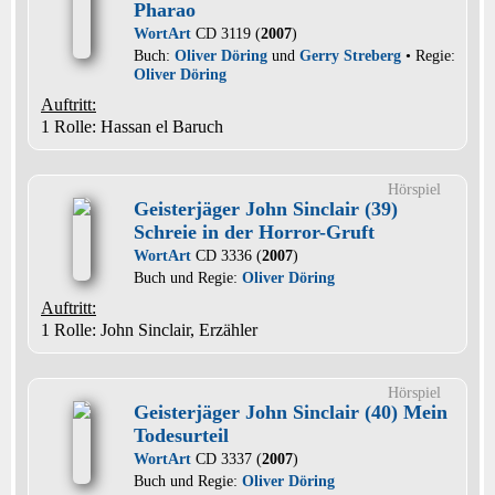
Pharao
WortArt
CD 3119 (
2007
)
Buch:
Oliver Döring
und
Gerry Streberg
• Regie:
Oliver Döring
Auftritt:
1 Rolle
: Hassan el Baruch
Hörspiel
Geisterjäger John Sinclair (39)
Schreie in der Horror-Gruft
WortArt
CD 3336 (
2007
)
Buch und Regie:
Oliver Döring
Auftritt:
1 Rolle
: John Sinclair, Erzähler
Hörspiel
Geisterjäger John Sinclair (40) Mein
Todesurteil
WortArt
CD 3337 (
2007
)
Buch und Regie:
Oliver Döring