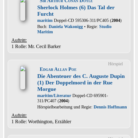
Sir Arthur Conan Doyle
Sherlock Holmes (6) Das Tal der
Furcht
maritim
Doppel-CD 595306-311/PC405 (
2004
)
Buch:
Daniela Wakonigg
• Regie:
Studio
Maritim
Auftritt:
1 Rolle
: Mr. Cecil Barker
Hörspiel
Edgar Allan Poe
Die Abenteuer des C. Auguste Dupin
(1) Der Doppelmord in der Rue
Morgue
maritim/Literatur
Doppel-CD 695901-
311/PC407 (
2004
)
Hörspielbearbeitung und Regie:
Dennis Hoffmann
Auftritt:
1 Rolle
: Worthington, Erzähler