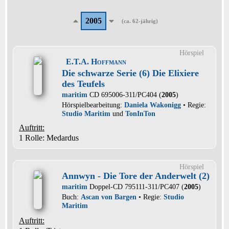
2005
(ca. 62-jährig)
Hörspiel
E.T.A. Hoffmann
Die schwarze Serie (6) Die Elixiere
des Teufels
maritim
CD 695006-311/PC404 (
2005
)
Hörspielbearbeitung:
Daniela Wakonigg
• Regie:
Studio Maritim
und
TonInTon
Auftritt:
1 Rolle
: Medardus
Hörspiel
Annwyn - Die Tore der Anderwelt (2)
maritim
Doppel-CD 795111-311/PC407 (
2005
)
Buch:
Ascan von Bargen
• Regie:
Studio
Maritim
Auftritt: