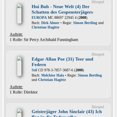
Hörspiel
Hui Buh - Neue Welt (4) Der
Schatten des Gespensterjägers
EUROPA
MC 88697 22945 4 (
2008
)
Buch:
Dirk Ahner
• Regie:
Simon Bertling
und
Christian Hagitte
Auftritt:
1 Rolle
: Sir Percy Archibald Funningham
Hörspiel
Edgar Allan Poe (31) Teer und
Federn
Stil
CD 978-3-7857-3687-6 (
2008
)
Buch:
Melchior Hala
• Regie:
Simon Bertling
und
Christian Hagitte
Auftritt:
1 Rolle
: Direktor
Hörspiel
Geisterjäger John Sinclair (43) Ich