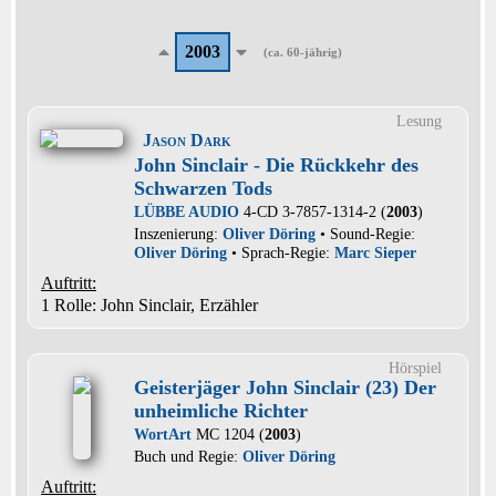
2003
(ca. 60-jährig)
Lesung
Jason Dark
John Sinclair - Die Rückkehr des
Schwarzen Tods
LÜBBE AUDIO
4-CD 3-7857-1314-2 (
2003
)
Inszenierung:
Oliver Döring
• Sound-Regie:
Oliver Döring
• Sprach-Regie:
Marc Sieper
Auftritt:
1 Rolle
: John Sinclair, Erzähler
Hörspiel
Geisterjäger John Sinclair (23) Der
unheimliche Richter
WortArt
MC 1204 (
2003
)
Buch und Regie:
Oliver Döring
Auftritt: